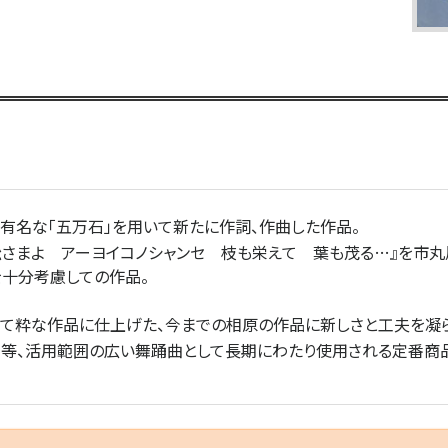
で有名な「五万石」を用いて新たに作詞、作曲した作品。
松さまよ アーヨイコノシャンセ 枝も栄えて 葉も茂る…』を市
を十分考慮しての作品。
れて粋な作品に仕上げた、今までの相原の作品に新しさと工夫を凝
等、活用範囲の広い舞踊曲として長期にわたり使用される定番商