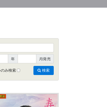
年
月発売
ルのみ検索
検索