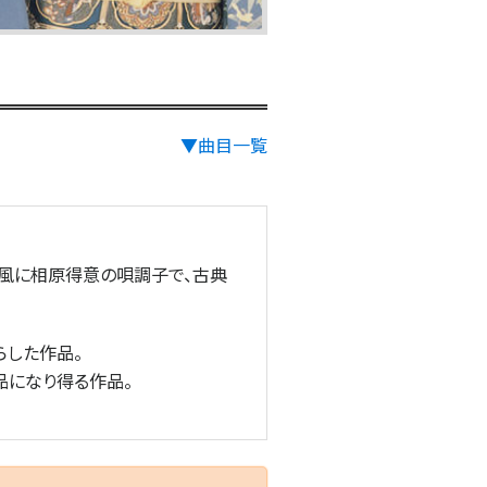
▼曲目一覧
丸風に相原得意の唄調子で、古典
らした作品。
品になり得る作品。