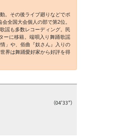
活動。その後ライブ廻りなどでポ
協会全国大会個人の部で第2位。
踊歌謡も多数レコーディング。民
クターに移籍。端唄入り舞踊歌謡
慕情」や、俗曲『奴さん』入りの
の世界は舞踊愛好家から好評を得
（04'33"）