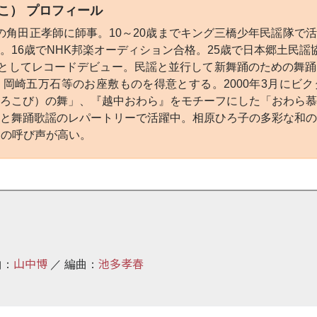
こ） プロフィール
の角田正孝師に師事。10～20歳までキング三橋少年民謡隊で
。16歳でNHK邦楽オーディション合格。25歳で日本郷土民謡
手としてレコードデビュー。民謡と並行して新舞踊のための舞
岡崎五万石等のお座敷ものを得意とする。2000年3月にビ
ろこび）の舞」、『越中おわら』をモチーフにした「おわら
と舞踊歌謡のレパートリーで活躍中。相原ひろ子の多彩な和
との呼び声が高い。
山中博
池多孝春
曲：
／ 編曲：