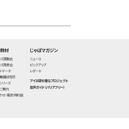
time:0.43 s
・
・教材
じゃぽマガジン
ッズ運動会
ニュース
ッズ発表会
ピックアップ
トマーチ
レポート
舞踊研究所
アイヌ語を贈るプロジェクト
シリーズ
音声ガイド（バリアフリー）
ご案内
わせ・販売特約店