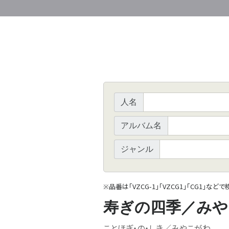
人名
アルバム名
ジャンル
品番は「VZCG-1」「VZCG1」「CG1」など
※
寿ぎの四季／みや
ことほぎ・の・しき／みやこがわ