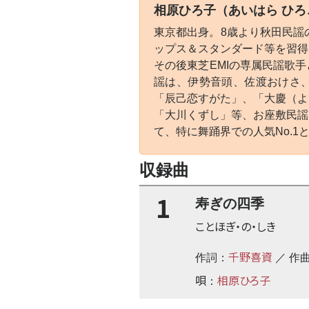
相原ひろ子（あいはら ひろ
東京都出身。8歳より秋田民謡
ップス＆スタンダード等を習得
その後東芝EMIの専属民謡歌
謡は、伊勢音頭、佐渡おけさ、
「辰己恋すがた」、「大慶（よ
「大川くずし」等、お座敷民謡
て、特に舞踊界での人気No.1
収録曲
1
寿ぎの四季
ことほぎ・の・しき
千野喜資
作詞：
／ 作
唄
相原ひろ子
：