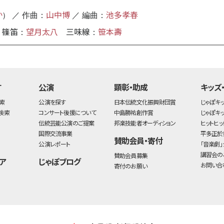
か
山中博
池多孝春
） ／ 作曲：
／ 編曲：
篠笛
望月太八
三味線
笹本壽
：
：
す
公演
顕彰・助成
キッズ
索
公演を探す
日本伝統文化振興財団賞
じゃぽキ
検索
コンサート後援について
中島勝祐創作賞
じゃぽキ
伝統芸能公演のご提案
邦楽技能者オーディション
ヒットヒッ
国際交流事業
平多正於
賛助会員・寄付
公演レポート
「音楽劇」
講習会の
賛助会員募集
ア
じゃぽブログ
お問い合
寄付のお願い