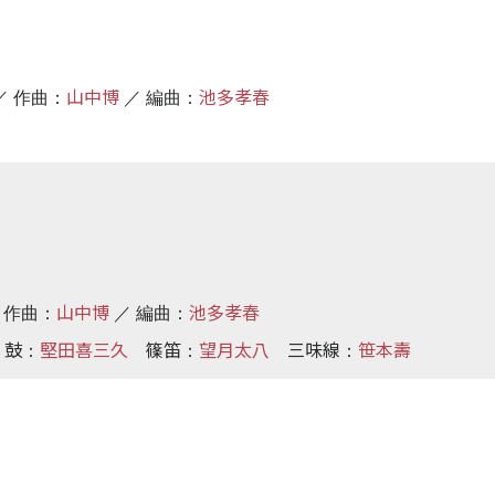
山中博
池多孝春
／ 作曲：
／ 編曲：
山中博
池多孝春
／ 作曲：
／ 編曲：
鼓
堅田喜三久
篠笛
望月太八
三味線
笹本壽
：
：
：