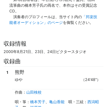
流箏曲の橋本芳子氏の両名で、本作はその受賞記念
CD。
演奏者のプロフィールは、当サイト内の
「邦楽技
能者オーディション」のページ
を御覧ください。
収録情報
2000年8月21日、23日、24日ビクタースタジオ
収録曲
熊野
1
ゆや
（24'48"）
作曲：
山田検校
唄・箏
：
橋本芳子
、
亀山香能
唄・三絃
：
西潟昭