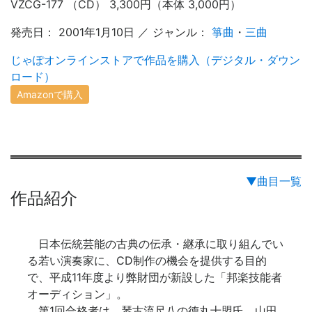
VZCG-177 （CD） 3,300円（本体 3,000円）
発売日： 2001年1月10日 ／ ジャンル：
箏曲
・
三曲
じゃぽオンラインストアで作品を購入（デジタル・ダウン
ロード）
Amazonで購入
▼曲目一覧
作品紹介
日本伝統芸能の古典の伝承・継承に取り組んでい
る若い演奏家に、CD制作の機会を提供する目的
で、平成11年度より弊財団が新設した「邦楽技能者
オーディション」。
第1回合格者は、琴古流尺八の徳丸十盟氏、山田