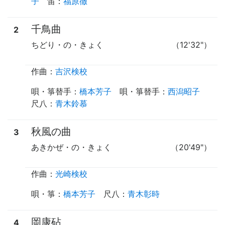
子
笛
：
福原徹
千鳥曲
2
ちどり・の・きょく
（12'32"）
作曲：
吉沢検校
唄・箏替手
：
橋本芳子
唄・箏替手
：
西潟昭子
尺八
：
青木鈴慕
秋風の曲
3
あきかぜ・の・きょく
（20'49"）
作曲：
光崎検校
唄・箏
：
橋本芳子
尺八
：
青木彰時
岡康砧
4