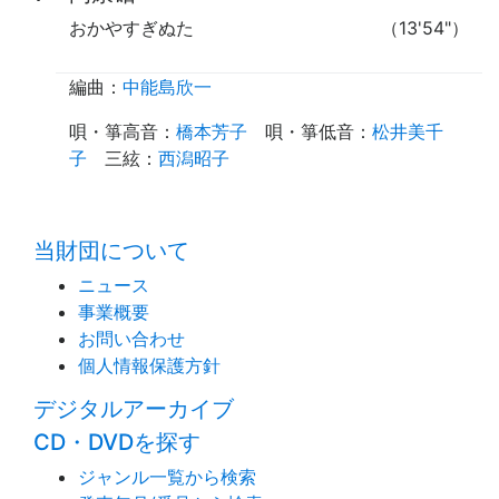
おかやすぎぬた
（13'54"）
編曲：
中能島欣一
唄・箏高音
：
橋本芳子
唄・箏低音
：
松井美千
子
三絃
：
西潟昭子
time:0.4 s
・
当財団について
ニュース
事業概要
お問い合わせ
個人情報保護方針
デジタルアーカイブ
CD・DVDを探す
ジャンル一覧から検索