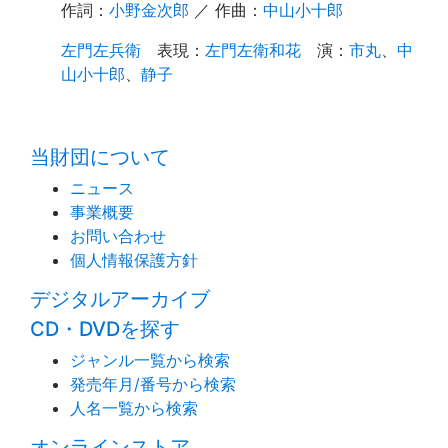
作詞：
小野金次郎
／ 作曲：
中山小十郎
左門左兵衛
表現
：
左門左衛和花
演
：
市丸
、
中
山小十郎
、
静子
time:0.59 s
・
当財団について
ニュース
事業概要
お問い合わせ
個人情報保護方針
デジタルアーカイブ
CD・DVDを探す
ジャンル一覧から検索
発売年月/番号から検索
人名一覧から検索
オンラインストア