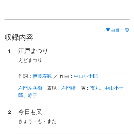
▼曲目一覧
収録内容
江戸まつり
1
えどまつり
作詞：
伊藤寿観
／ 作曲：
中山小十郎
左門左兵衛
表現
：
左門櫻
演
：
市丸
、
中山小十
郎
、
静子
今日も又
2
きょう・も・また