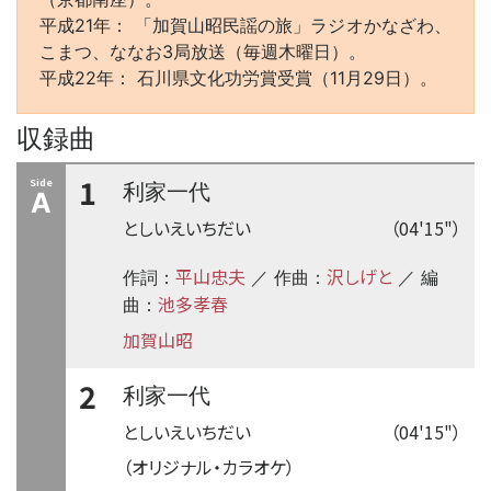
平成21年： 「加賀山昭民謡の旅」ラジオかなざわ、
こまつ、ななお3局放送（毎週木曜日）。
平成22年： 石川県文化功労賞受賞（11月29日）。
収録曲
1
Side
利家一代
A
としいえいちだい
（04'15"）
平山忠夫
沢しげと
作詞：
／ 作曲：
／ 編
池多孝春
曲：
加賀山昭
2
利家一代
としいえいちだい
（04'15"）
（オリジナル・カラオケ）