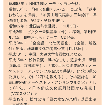
昭和53年： NHK邦楽オーディシヨン合格。
昭和56年： 「NHK名曲アルバム」に出演。「越中
おわら」を演奏。「加賀山昭民謡集」三味線譜、鳴
物譜を出版。第1集～第18集発行。
昭和62年： 北国芸能賞受賞。（11月3日）
平成2年： ビクター音楽産業（株）に移籍。第1弾ア
ルバム「越中おわら」テープ、CD発売。
平成3年： 「全楽譜・北陸民謡集」（楽譜、解説
付）出版。珠洲市文化功労賞受賞（11月3日）。
平成13年： 中国、大連大学客員教授となる。
平成15年： 松竹公演「風のなごり」芝居出演（新橋
演舞場、京都南座）。「100回公演達成記念」オー
ケストラ・アンサンブル金沢と共演し（北陸3県の
公演も今までに127回を数える）、その記録を「加
賀山昭withオーケストラ・アンサンブル金沢」とし
てCD化。＜日本伝統文化振興財団から発売中
（VZCG-321）＞
平成19年： 松竹公演「風の盆ながれ唄」芝居出演
（京都南座）。