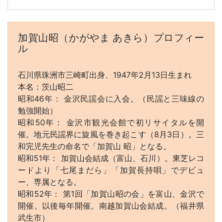
加賀山昭（かがやま あきら）プロフィー
ル
石川県珠洲市三崎町出身、1947年2月13日生まれ
本名：茨山昭二
昭和46年： 金沢民謡会に入会。（民謡と三味線の
勉強開始）
昭和50年： 金沢市観光会館で初リサイタルを開
催。地元民謡界に旋風を巻き起こす（8月3日）。三
和完児先生の命名で「加賀山 昭」となる。
昭和51年： 加賀山会結成（富山、石川）。東芝レコ
ードより「七尾まだら」「加賀長持唄」でデビュ
ー、専属となる。
昭和52年： 第1回「加賀山昭の会」を富山、金沢で
開催。以後毎年開催。南越加賀山会結成。（福井県
武生市）