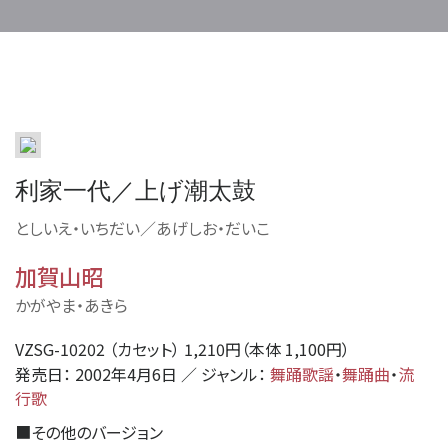
利家一代／上げ潮太鼓
としいえ・いちだい／あげしお・だいこ
加賀山昭
かがやま・あきら
VZSG-10202 （カセット） 1,210円（本体 1,100円）
発売日： 2002年4月6日 ／ ジャンル：
舞踊歌謡
・
舞踊曲
・
流
行歌
■
その他のバージョン