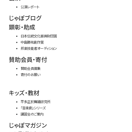
公演レポート
じゃぽブログ
顕彰・助成
日本伝統文化振興財団賞
中島勝祐創作賞
邦楽技能者オーディション
賛助会員・寄付
賛助会員募集
寄付のお願い
キッズ・教材
平多正於舞踊研究所
「音楽劇」シリーズ
講習会のご案内
じゃぽマガジン