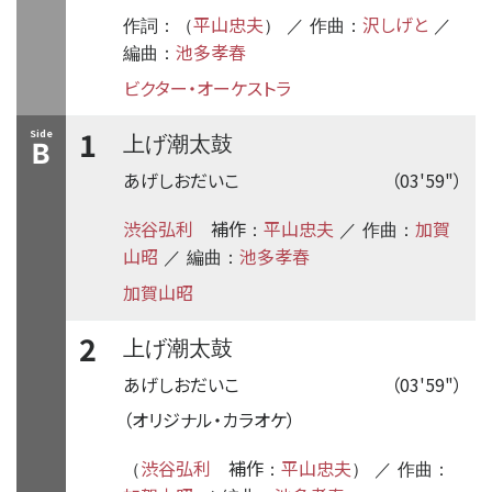
平山忠夫
沢しげと
作詞：（
） ／ 作曲：
／
池多孝春
編曲：
ビクター・オーケストラ
1
Side
上げ潮太鼓
B
あげしおだいこ
（03'59"）
渋谷弘利
補作
平山忠夫
加賀
：
／ 作曲：
山昭
池多孝春
／ 編曲：
加賀山昭
2
上げ潮太鼓
あげしおだいこ
（03'59"）
（オリジナル・カラオケ）
渋谷弘利
補作
平山忠夫
（
：
） ／ 作曲：