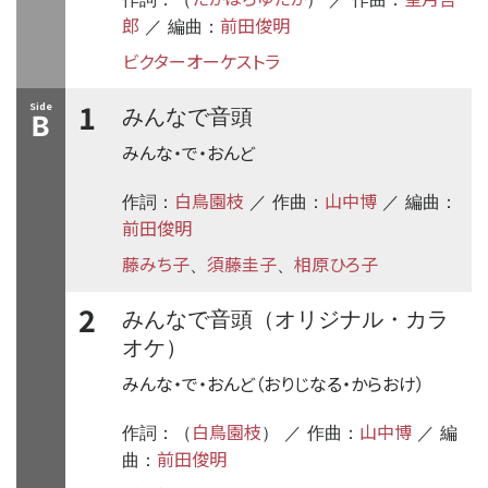
郎
前田俊明
／ 編曲：
ビクターオーケストラ
1
Side
みんなで音頭
B
みんな・で・おんど
白鳥園枝
山中博
作詞：
／ 作曲：
／ 編曲：
前田俊明
藤みち子
須藤圭子
相原ひろ子
、
、
2
みんなで音頭（オリジナル・カラ
オケ）
みんな・で・おんど（おりじなる・からおけ）
白鳥園枝
山中博
作詞：（
） ／ 作曲：
／ 編
前田俊明
曲：