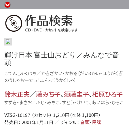
輝け日本 富士山おどり／みんなで音
頭
こてんしゃくはち／かきざかい・かおる（だい3かい・ほうがくぎ
のうしゃおーでぃしょん・ごうかくしゃ）
鈴木正夫
／
藤みち子
、
須藤圭子
、
相原ひろ子
すずき・まさお／ふじ・みちこ、すどう・けいこ、あいはら・ひろこ
VZSG-10197 （カセット） 1,210円（本体 1,100円）
発売日： 2001年1月11日 ／ ジャンル：
音頭
・
民謡