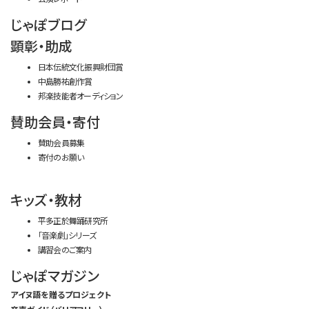
じゃぽブログ
顕彰・助成
日本伝統文化振興財団賞
中島勝祐創作賞
邦楽技能者オーディション
賛助会員・寄付
賛助会員募集
寄付のお願い
キッズ・教材
平多正於舞踊研究所
「音楽劇」シリーズ
講習会のご案内
じゃぽマガジン
アイヌ語を贈るプロジェクト