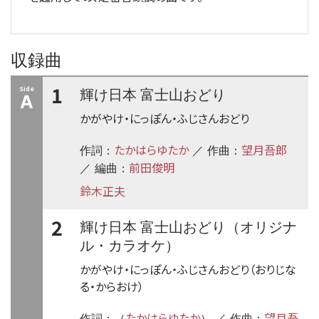
収録曲
1
Side
輝け日本 富士山おどり
A
かがやけ・にっぽん・ふじさんおどり
たかはらゆたか
望月吾郎
作詞：
／ 作曲：
前田俊明
／ 編曲：
鈴木正夫
2
輝け日本 富士山おどり（オリジナ
ル・カラオケ）
かがやけ・にっぽん・ふじさんおどり（おりじな
る・からおけ）
たかはらゆたか
望月吾
作詞：（
） ／ 作曲：