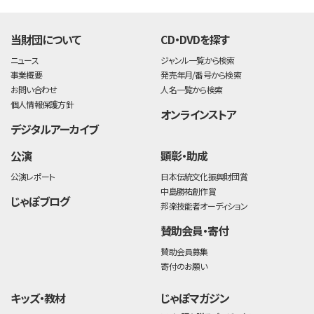
time:0.45 s
・
当財団について
CD・DVDを探す
ニュース
ジャンル一覧から検索
事業概要
発売年月/番号から検索
お問い合わせ
人名一覧から検索
個人情報保護方針
オンラインストア
デジタルアーカイブ
公演
顕彰・助成
公演レポート
日本伝統文化振興財団賞
中島勝祐創作賞
じゃぽブログ
邦楽技能者オーディション
賛助会員・寄付
賛助会員募集
寄付のお願い
キッズ・教材
じゃぽマガジン