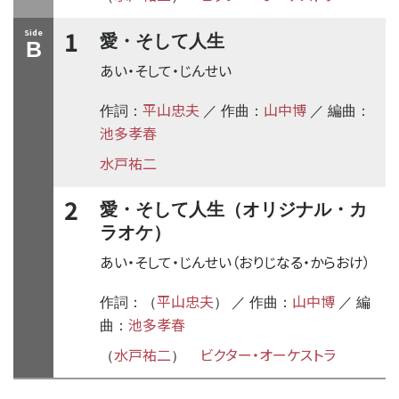
1
Side
愛・そして人生
B
あい・そして・じんせい
平山忠夫
山中博
作詞：
／ 作曲：
／ 編曲：
池多孝春
水戸祐二
2
愛・そして人生（オリジナル・カ
ラオケ）
あい・そして・じんせい（おりじなる・からおけ）
平山忠夫
山中博
作詞：（
） ／ 作曲：
／ 編
池多孝春
曲：
水戸祐二
ビクター・オーケストラ
（
）