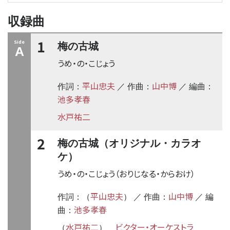
収録曲
1
Side
梅の古城
A
うめ・の・こじょう
平山忠夫
山中博
作詞：
／ 作曲：
／ 編曲：
池多孝春
水戸祐二
2
梅の古城（オリジナル・カラオ
ケ）
うめ・の・こじょう（おりじなる・からおけ）
平山忠夫
山中博
作詞：（
） ／ 作曲：
／ 編
池多孝春
曲：
水戸祐二
ビクター・オーケストラ
（
）