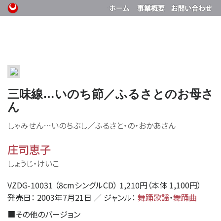
三味線…いのち節／ふるさとのお母さ
ん
しゃみせん…いのちぶし／ふるさと・の・おかあさん
庄司恵子
しょうじ・けいこ
VZDG-10031 （8cmシングルCD） 1,210円（本体 1,100円）
発売日： 2003年7月21日 ／ ジャンル：
舞踊歌謡
・
舞踊曲
■
その他のバージョン