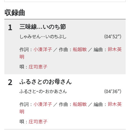
収録曲
1
三味線…いのち節
しゃみせん…いのちぶし
（04'52"）
小湊洋子
船越敏
鈴木英
作詞：
／ 作曲：
／ 編曲：
明
唄
庄司恵子
：
2
ふるさとのお母さん
ふるさと・の・おかあさん
（04'36"）
小湊洋子
船越敏
鈴木英
作詞：
／ 作曲：
／ 編曲：
明
唄
庄司恵子
：