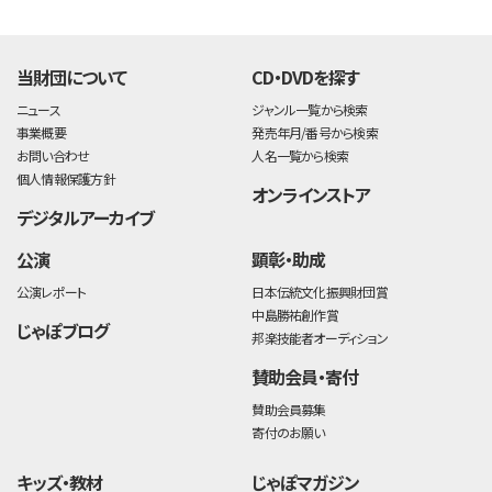
time:0.38 s
・
当財団について
CD・DVDを探す
ニュース
ジャンル一覧から検索
事業概要
発売年月/番号から検索
お問い合わせ
人名一覧から検索
個人情報保護方針
オンラインストア
デジタルアーカイブ
公演
顕彰・助成
公演レポート
日本伝統文化振興財団賞
中島勝祐創作賞
じゃぽブログ
邦楽技能者オーディション
賛助会員・寄付
賛助会員募集
寄付のお願い
キッズ・教材
じゃぽマガジン