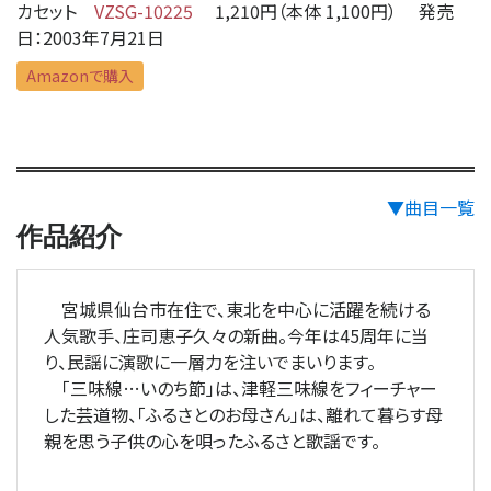
カセット
VZSG-10225
1,210円（本体 1,100円） 発売
日：2003年7月21日
Amazonで購入
▼曲目一覧
作品紹介
宮城県仙台市在住で、東北を中心に活躍を続ける
人気歌手、庄司恵子久々の新曲。今年は45周年に当
り、民謡に演歌に一層力を注いでまいります。
「三味線…いのち節」は、津軽三味線をフィーチャー
した芸道物、「ふるさとのお母さん」は、離れて暮らす母
親を思う子供の心を唄ったふるさと歌謡です。