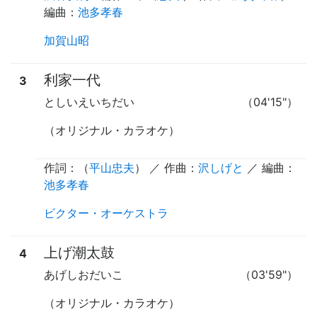
編曲：
池多孝春
加賀山昭
利家一代
3
としいえいちだい
（04'15"）
（オリジナル・カラオケ）
作詞：（
平山忠夫
） ／ 作曲：
沢しげと
／ 編曲：
池多孝春
ビクター・オーケストラ
上げ潮太鼓
4
あげしおだいこ
（03'59"）
（オリジナル・カラオケ）