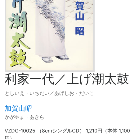
利家一代／上げ潮太鼓
としいえ・いちだい／あげしお・だいこ
加賀山昭
かがやま・あきら
VZDG-10025 （8cmシングルCD） 1,210円（本体 1,100
円）