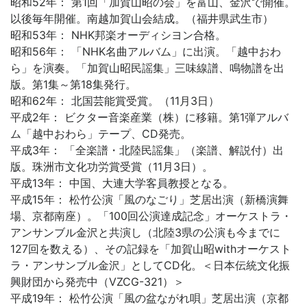
昭和52年： 第1回「加賀山昭の会」を富山、金沢で開催。
以後毎年開催。南越加賀山会結成。（福井県武生市）
昭和53年： NHK邦楽オーディシヨン合格。
昭和56年： 「NHK名曲アルバム」に出演。「越中おわ
ら」を演奏。「加賀山昭民謡集」三味線譜、鳴物譜を出
版。第1集～第18集発行。
昭和62年： 北国芸能賞受賞。（11月3日）
平成2年： ビクター音楽産業（株）に移籍。第1弾アルバ
ム「越中おわら」テープ、CD発売。
平成3年： 「全楽譜・北陸民謡集」（楽譜、解説付）出
版。珠洲市文化功労賞受賞（11月3日）。
平成13年： 中国、大連大学客員教授となる。
平成15年： 松竹公演「風のなごり」芝居出演（新橋演舞
場、京都南座）。「100回公演達成記念」オーケストラ・
アンサンブル金沢と共演し（北陸3県の公演も今までに
127回を数える）、その記録を「加賀山昭withオーケスト
ラ・アンサンブル金沢」としてCD化。＜日本伝統文化振
興財団から発売中（VZCG-321）＞
平成19年： 松竹公演「風の盆ながれ唄」芝居出演（京都