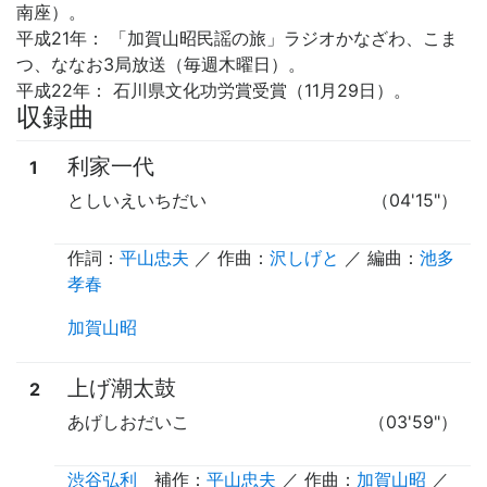
南座）。
平成21年： 「加賀山昭民謡の旅」ラジオかなざわ、こま
つ、ななお3局放送（毎週木曜日）。
平成22年： 石川県文化功労賞受賞（11月29日）。
収録曲
利家一代
1
としいえいちだい
（04'15"）
作詞：
平山忠夫
／ 作曲：
沢しげと
／ 編曲：
池多
孝春
加賀山昭
上げ潮太鼓
2
あげしおだいこ
（03'59"）
渋谷弘利
補作
：
平山忠夫
／ 作曲：
加賀山昭
／