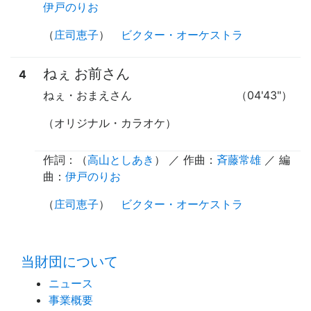
伊戸のりお
（
庄司恵子
）
ビクター・オーケストラ
ねぇ お前さん
4
ねぇ・おまえさん
（04'43"）
（オリジナル・カラオケ）
作詞：（
高山としあき
） ／ 作曲：
斉藤常雄
／ 編
曲：
伊戸のりお
（
庄司恵子
）
ビクター・オーケストラ
time:0.45 s
・
当財団について
ニュース
事業概要