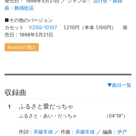
発売日： 1998年5月21日 ／ ジャンル：
流行歌
・
舞踊
曲
・
舞踊歌謡
■
その他のバージョン
カセット
VZSG-10107
1,210円（本体 1,100円） 発
売日：1998年5月21日
Amazonで購入
▼曲目一覧
収録曲
ふるさと愛だっちゃ
1
ふるさと・あい・だっちゃ
（04'19"）
作詞：
斉藤常雄
／ 作曲：
斉藤常雄
／ 編曲：
伊戸