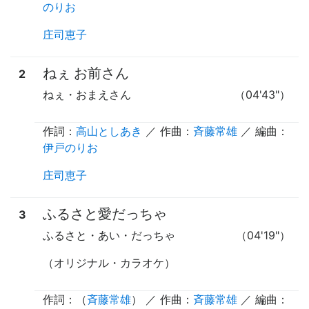
のりお
庄司恵子
ねぇ お前さん
2
ねぇ・おまえさん
（04'43"）
作詞：
高山としあき
／ 作曲：
斉藤常雄
／ 編曲：
伊戸のりお
庄司恵子
ふるさと愛だっちゃ
3
ふるさと・あい・だっちゃ
（04'19"）
（オリジナル・カラオケ）
作詞：（
斉藤常雄
） ／ 作曲：
斉藤常雄
／ 編曲：