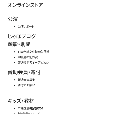
オンラインストア
公演
公演レポート
じゃぽブログ
顕彰・助成
日本伝統文化振興財団賞
中島勝祐創作賞
邦楽技能者オーディション
賛助会員・寄付
賛助会員募集
寄付のお願い
キッズ・教材
平多正於舞踊研究所
「音楽劇」シリーズ