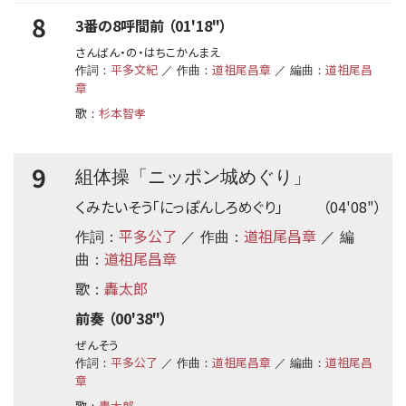
8
3番の8呼間前 （01'18"）
さんばん・の・はちこかんまえ
平多文紀
道祖尾昌章
道祖尾昌
作詞：
／ 作曲：
／ 編曲：
章
歌
杉本智孝
：
9
組体操「ニッポン城めぐり」
くみたいそう「にっぽんしろめぐり」
（04'08"）
平多公了
道祖尾昌章
作詞：
／ 作曲：
／ 編
道祖尾昌章
曲：
歌
轟太郎
：
前奏 （00'38"）
ぜんそう
平多公了
道祖尾昌章
道祖尾昌
作詞：
／ 作曲：
／ 編曲：
章
歌
轟太郎