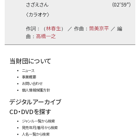
さざえさん
（02'59"）
〈カラオケ〉
林春生
筒美京平
作詞：（
） ／ 作曲：
／ 編
高橋一之
曲：
time:0.39 s
・
当財団について
ニュース
事業概要
お問い合わせ
個人情報保護方針
デジタルアーカイブ
CD・DVDを探す
ジャンル一覧から検索
発売年月/番号から検索
人名一覧から検索