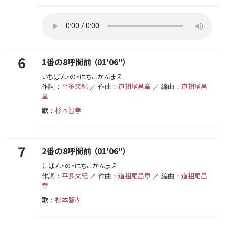
6
1番の8呼間前 （01'06"）
いちばん・の・はちこかんまえ
平多文紀
道祖尾昌章
道祖尾昌
作詞：
／ 作曲：
／ 編曲：
章
歌
杉本智孝
：
7
2番の8呼間前 （01'06"）
にばん・の・はちこかんまえ
平多文紀
道祖尾昌章
道祖尾昌
作詞：
／ 作曲：
／ 編曲：
章
歌
杉本智孝
：