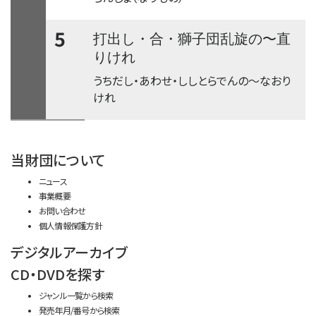
5
〜
打出し・合・獅子団乱旋の
直
りけれ
うちだし・あわせ・ししとらでんの
〜
なおり
けれ
time:0.42 s
・
当財団について
ニュース
事業概要
お問い合わせ
個人情報保護方針
デジタルアーカイブ
CD・DVDを探す
ジャンル一覧から検索
発売年月/番号から検索