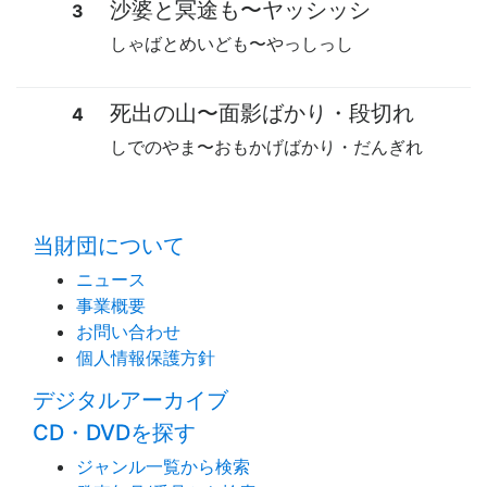
沙婆と冥途も
〜
ヤッシッシ
3
しゃばとめいども
〜
やっしっし
死出の山
〜
面影ばかり・段切れ
4
しでのやま
〜
おもかげばかり・だんぎれ
time:0.41 s
・
当財団について
ニュース
事業概要
お問い合わせ
個人情報保護方針
デジタルアーカイブ
CD・DVDを探す
ジャンル一覧から検索