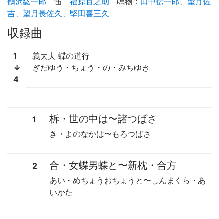
鶴沢紘一郎
笛
：
福原百之助
鳴物
：
田中伝一郎
、
望月佐
吉
、
望月長佐久
、
堅田喜三久
収録曲
1
義太夫 蝶の道行
↓
ぎだゆう・ちょう・の・みちゆき
4
柝・世の中は
〜
諸つばさ
1
き・よのなかは
〜
もろつばさ
合・女蝶男蝶と
〜
新枕・合方
2
あい・めちょうおちょうと
〜
しんまくら・あ
いかた