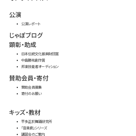
公演
公演レポート
じゃぽブログ
顕彰・助成
日本伝統文化振興財団賞
中島勝祐創作賞
邦楽技能者オーディション
賛助会員・寄付
賛助会員募集
寄付のお願い
キッズ・教材
平多正於舞踊研究所
「音楽劇」シリーズ
講習会のご案内