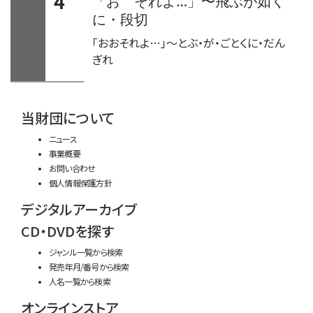
4
〜
「おゝそれよ…」
飛ぶが如く
に・段切
「おおそれよ…」
〜
とぶ・が・ごとくに・だん
ぎれ
time:0.53 s
・
当財団について
ニュース
事業概要
お問い合わせ
個人情報保護方針
デジタルアーカイブ
CD・DVDを探す
ジャンル一覧から検索
発売年月/番号から検索
人名一覧から検索
オンラインストア