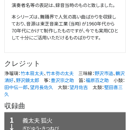
演奏者名等の表記は、録音当時のものと致しました。
本シリーズは、舞踊界で人気の高い曲ばかりを収録し
ており、音源は東芝音楽工業（当時）が1960年代から
70年代にかけて制作したものですが、今でも実用CDと
して十分にご活用いただけるものばかりです。
クレジット
浄瑠璃
：
竹本扇太夫
、
竹本弥の太夫
三味線
：
野沢市造
、
鶴沢
清好
、
野沢鏡太郎
筝
：
豊沢宗之助
笛
：
福原百之助
小鼓
：
田中伝一郎
、
望月長佐久
大鼓
：
望月佐吉
太鼓
：
堅田喜三
久
収録曲
1
義太夫 狐火
↓
ぎだゆう・きつねび