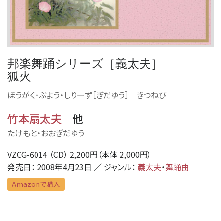
邦楽舞踊シリーズ［義太夫］
狐火
ほうがく・ぶよう・しりーず［ぎだゆう］ きつねび
竹本扇太夫
他
たけもと・おおぎだゆう
VZCG-6014 （CD） 2,200円（本体 2,000円）
発売日： 2008年4月23日 ／ ジャンル：
義太夫
・
舞踊曲
Amazonで購入