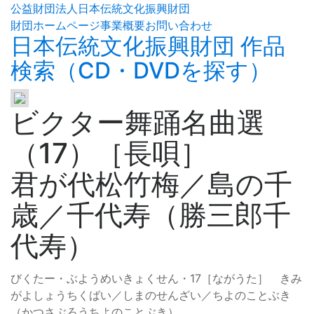
公益財団法人日本伝統文化振興財団
財団ホームページ
事業概要
お問い合わせ
日本伝統文化振興財団 作品
検索（CD・DVDを探す）
ビクター舞踊名曲選
（17）［長唄］
君が代松竹梅／島の千
歳／千代寿（勝三郎千
代寿）
びくたー・ぶようめいきょくせん・17［ながうた］ きみ
がよしょうちくばい／しまのせんざい／ちよのことぶき
（かつさぶろうちよのことぶき）