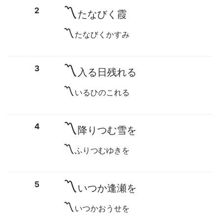
〽
2
たなびく霞
〽
たなびくかすみ
〽
3
入る日残れる
〽
いるひのこれる
〽
4
降りつむ雪を
〽
ふりつむゆきを
〽
5
いつか逢瀬を
〽
いつかおうせを