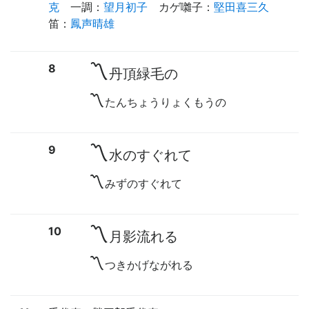
克
一調
：
望月初子
カゲ囃子
：
堅田喜三久
笛
：
鳳声晴雄
〽
8
丹頂緑毛の
〽
たんちょうりょくもうの
〽
9
水のすぐれて
〽
みずのすぐれて
〽
10
月影流れる
〽
つきかげながれる