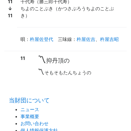
11
千代寿（勝三郎千代寿）
↓
ちよのことぶき（かつさぶろうちよのことぶ
11
き）
唄
：
杵屋佐登代
三味線
：
杵屋佐吉
、
杵屋吉昭
〽
11
抑丹頂の
〽
そもそもたんちょうの
time:0.43 s
・
当財団について
ニュース
事業概要
お問い合わせ
個人情報保護方針