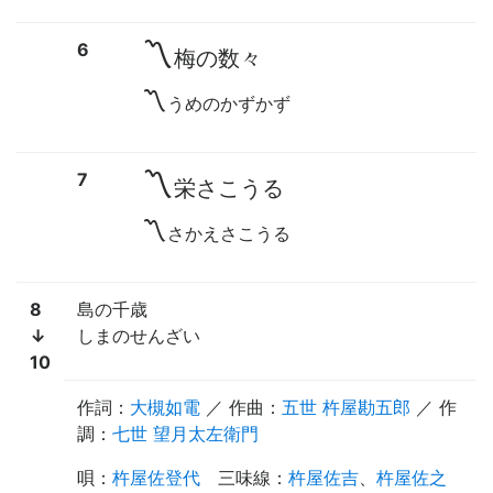
〽
6
梅の数々
〽
うめのかずかず
〽
7
栄さこうる
〽
さかえさこうる
8
島の千歳
↓
しまのせんざい
10
作詞：
大槻如電
／ 作曲：
五世 杵屋勘五郎
／
作
調
：
七世 望月太左衛門
唄
：
杵屋佐登代
三味線
：
杵屋佐吉
、
杵屋佐之