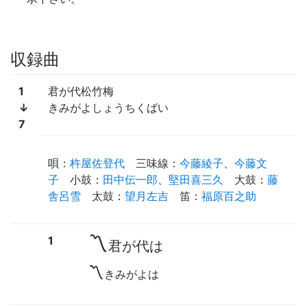
収録曲
1
君が代松竹梅
↓
きみがよしょうちくばい
7
唄
：
杵屋佐登代
三味線
：
今藤綾子
、
今藤文
子
小鼓
：
田中伝一郎
、
堅田喜三久
大鼓
：
藤
舎呂雪
太鼓
：
望月左吉
笛
：
福原百之助
〽
1
君が代は
〽
きみがよは