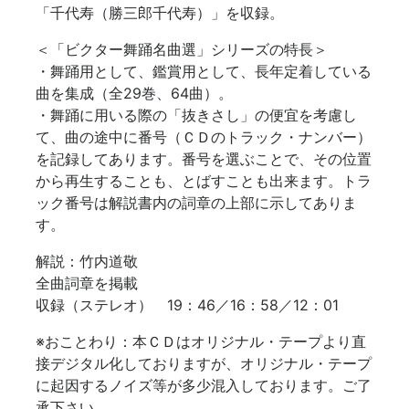
「千代寿（勝三郎千代寿）」を収録。
＜「ビクター舞踊名曲選」シリーズの特長＞
・舞踊用として、鑑賞用として、長年定着している
曲を集成（全29巻、64曲）。
・舞踊に用いる際の「抜きさし」の便宜を考慮し
て、曲の途中に番号（ＣＤのトラック・ナンバー）
を記録してあります。番号を選ぶことで、その位置
から再生することも、とばすことも出来ます。トラ
ック番号は解説書内の詞章の上部に示してありま
す。
解説：竹内道敬
全曲詞章を掲載
収録（ステレオ） 19：46／16：58／12：01
※
おことわり：本ＣＤはオリジナル・テープより直
接デジタル化しておりますが、オリジナル・テープ
に起因するノイズ等が多少混入しております。ご了
承下さい。