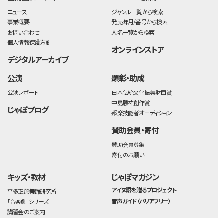
ニュース
ジャンル一覧から検索
事業概要
発売年月/番号から検索
お問い合わせ
人名一覧から検索
個人情報保護方針
オンラインストア
デジタルアーカイブ
公演
顕彰・助成
公演レポート
日本伝統文化振興財団賞
中島勝祐創作賞
じゃぽブログ
邦楽技能者オーディション
賛助会員・寄付
賛助会員募集
寄付のお願い
キッズ・教材
じゃぽマガジン
アイヌ語を贈るプロジェクト
平多正於舞踊研究所
音声ガイド（バリアフリー）
「音楽劇」シリーズ
講習会のご案内