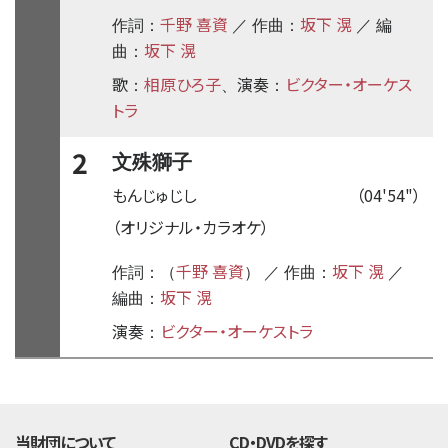
千野 喜資
坂下 滉
作詞：
／ 作曲：
／ 編
坂下 滉
曲：
歌
相原ひろ子
演奏
ビクター・オーケス
：
、
：
トラ
2
文殊獅子
もんじゅじし
（04'54"）
（オリジナル・カラオケ）
千野 喜資
坂下 滉
作詞：（
） ／ 作曲：
／
坂下 滉
編曲：
演奏
ビクター・オーケストラ
：
time:0.4 s
・
当財団について
CD・DVDを探す