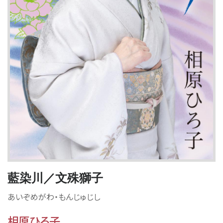
藍染川／文殊獅子
あいぞめがわ・もんじゅじし
相原ひろ子