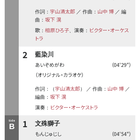
宇山清太郎
山中 博
作詞：
／ 作曲：
／ 編
坂下 滉
曲：
歌
相原ひろ子
演奏
ビクター・オーケス
：
、
：
トラ
2
藍染川
あいぞめがわ
（04'29"）
（オリジナル・カラオケ）
宇山清太郎
山中 博
作詞：（
） ／ 作曲：
／
坂下 滉
編曲：
演奏
ビクター・オーケストラ
：
1
Side
文殊獅子
B
もんじゅじし
（04'54"）