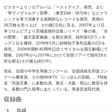
ビクターよりソロアルバム「ベストテイク」発売。また
「琴ヴィヴァルディ四季」（東芝EMI・1975年）などクラ
シックを箏で演奏する画期的なレコードを発売、異例の
35万枚を売り上げ、その後CD化に至る。2007年より日
本コロムビアより宮城道雄作品集シリーズ「春の海」「水
の変態」「越天楽変奏曲」を順次発売、純邦楽CDランキ
ング１位を獲得。2016年5月に砂崎知子箏作品集のCDを
発売。 2006年開軒40周年記念リサイタルを国立劇場にて
開催。2007年から2011年にかけて全国ツアーで国内29カ
所を廻る(その後も続行中)。
現在、全国小中学生箏曲コンクール、全国高校生邦楽コン
クール審査員。その他NHKTV「にっぽんの芸能」、FM放
送「邦楽百番」に多数出演。東京・大阪・岡山に教室を持
ち、多数の門人指導にあたっている。箏道音楽院代表。
収録曲
烏城
1