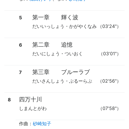
第一章 輝く波
5
だいいっしょう・かがやくなみ
（03'24"）
第二章 追憶
6
だいにしょう・ついおく
（03'01"）
第三章 ブルーラブ
7
だいさんしょう・ぶるーらぶ
（02'56"）
四万十川
8
しまんとがわ
（07'58"）
作曲：
砂崎知子