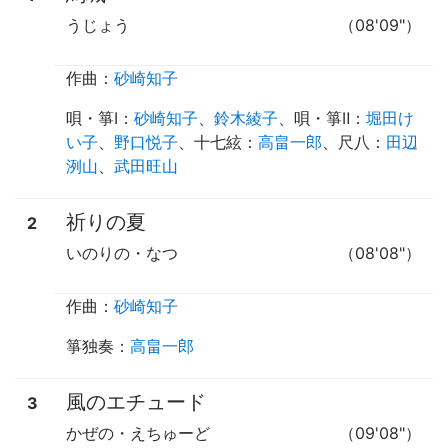
うじょう
（08'09"）
作曲：
砂崎知子
唄
・
箏Ⅰ
：
砂崎知子
、
鈴木綾子
、
唄
・
箏Ⅱ
：
堀田け
い子
、
野口悦子
、
十七絃
：
高畠一郎
、
尺八
：
田辺
洌山
、
武田旺山
祈りの夏
2
いのりの・なつ
（08'08"）
作曲：
砂崎知子
箏独奏
：
高畠一郎
風のエチュード
3
かぜの・えちゅーど
（09'08"）