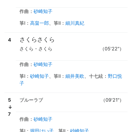
作曲：
砂崎知子
箏Ⅰ
：
高畠一郎
、
箏Ⅱ
：
細川真紀
さくらさくら
4
さくら・さくら
（05'22"）
作曲：
砂崎知子
箏Ⅰ
：
砂崎知子
、
箏Ⅱ
：
細井美欧
、
十七絃
：
野口悦
子
5
ブルーラブ
（09'21"）
↓
7
作曲：
砂崎知子
箏Ⅰ
：
堀田けい子
、
箏Ⅱ
：
砂崎知子