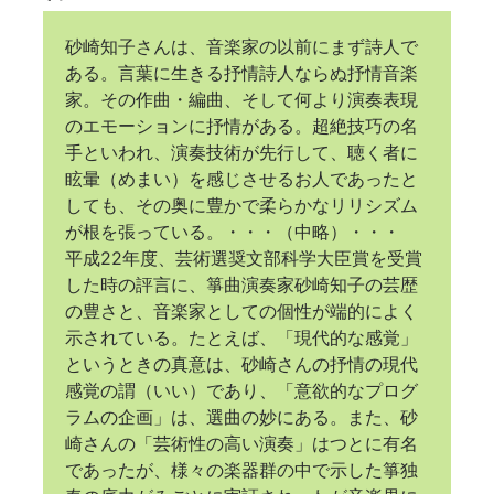
砂崎知子さんは、音楽家の以前にまず詩人で
ある。言葉に生きる抒情詩人ならぬ抒情音楽
家。その作曲・編曲、そして何より演奏表現
のエモーションに抒情がある。超絶技巧の名
手といわれ、演奏技術が先行して、聴く者に
眩暈（めまい）を感じさせるお人であったと
しても、その奥に豊かで柔らかなリリシズム
が根を張っている。・・・（中略）・・・
平成22年度、芸術選奨文部科学大臣賞を受賞
した時の評言に、箏曲演奏家砂崎知子の芸歴
の豊さと、音楽家としての個性が端的によく
示されている。たとえば、「現代的な感覚」
というときの真意は、砂崎さんの抒情の現代
感覚の謂（いい）であり、「意欲的なプログ
ラムの企画」は、選曲の妙にある。また、砂
崎さんの「芸術性の高い演奏」はつとに有名
であったが、様々の楽器群の中で示した箏独