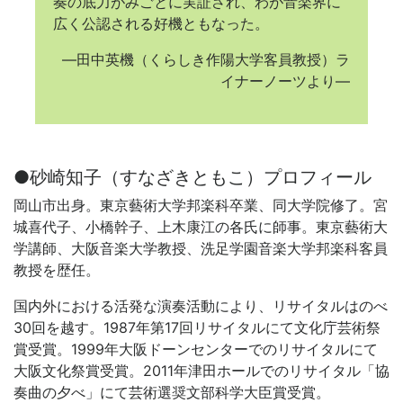
奏の底力がみごとに実証され、わが音楽界に
広く公認される好機ともなった。
―田中英機（くらしき作陽大学客員教授）ラ
イナーノーツより―
●砂崎知子（すなざきともこ）プロフィール
岡山市出身。東京藝術大学邦楽科卒業、同大学院修了。宮
城喜代子、小橋幹子、上木康江の各氏に師事。東京藝術大
学講師、大阪音楽大学教授、洗足学園音楽大学邦楽科客員
教授を歴任。
国内外における活発な演奏活動により、リサイタルはのべ
30回を越す。1987年第17回リサイタルにて文化庁芸術祭
賞受賞。1999年大阪ドーンセンターでのリサイタルにて
大阪文化祭賞受賞。2011年津田ホールでのリサイタル「協
奏曲の夕べ」にて芸術選奨文部科学大臣賞受賞。