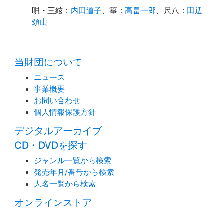
唄・三絃
：
内田道子
、
箏
：
高畠一郎
、
尺八
：
田辺
頌山
time:0.39 s
・
当財団について
ニュース
事業概要
お問い合わせ
個人情報保護方針
デジタルアーカイブ
CD・DVDを探す
ジャンル一覧から検索
発売年月/番号から検索
人名一覧から検索
オンラインストア