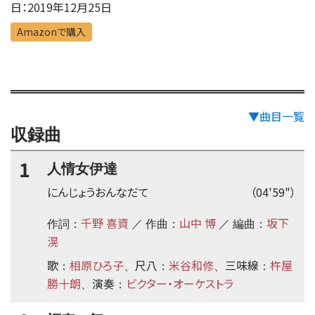
日：2019年12月25日
Amazonで購入
▼曲目一覧
収録曲
1
人情女伊達
にんじょうおんなだて
（04'59"）
千野 喜資
山中 博
坂下
作詞：
／ 作曲：
／ 編曲：
滉
歌
相原ひろ子
尺八
米谷和修
三味線
杵屋
：
、
：
、
：
勝十朗
演奏
ビクター・オーケストラ
、
：