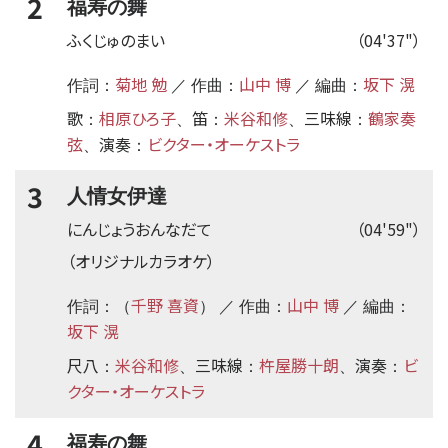
2
福寿の舞
ふくじゅのまい
（04'37"）
菊地 勉
山中 博
坂下 滉
作詞：
／ 作曲：
／ 編曲：
歌
相原ひろ子
笛
米谷和修
三味線
鶴家奏
：
、
：
、
：
弦
演奏
ビクター・オーケストラ
、
：
3
人情女伊達
にんじょうおんなだて
（04'59"）
（オリジナルカラオケ）
千野 喜資
山中 博
作詞：（
） ／ 作曲：
／ 編曲：
坂下 滉
尺八
米谷和修
三味線
杵屋勝十朗
演奏
ビ
：
、
：
、
：
クター・オーケストラ
4
福寿の舞