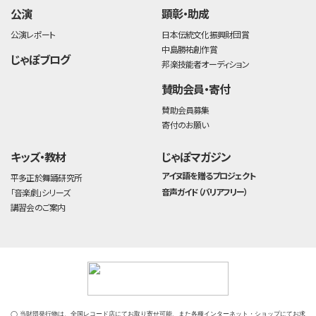
公演
顕彰・助成
公演レポート
日本伝統文化振興財団賞
中島勝祐創作賞
じゃぽブログ
邦楽技能者オーディション
賛助会員・寄付
賛助会員募集
寄付のお願い
キッズ・教材
じゃぽマガジン
アイヌ語を贈るプロジェクト
平多正於舞踊研究所
音声ガイド（バリアフリー）
「音楽劇」シリーズ
講習会のご案内
◯ 当財団発行物は、全国レコード店にてお取り寄せ可能、また各種インターネット・ショップにてお求