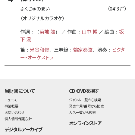
ふくじゅのまい
（04'37"）
（オリジナルカラオケ）
菊地 勉
山中 博
坂
作詞：（
） ／ 作曲：
／ 編曲：
下 滉
笛
米谷和修
三味線
鶴家奏弦
演奏
ビクタ
：
、
：
、
：
ー・オーケストラ
time:0.44 s
・
当財団について
CD・DVDを探す
ニュース
ジャンル一覧から検索
事業概要
発売年月/番号から検索
お問い合わせ
人名一覧から検索
個人情報保護方針
オンラインストア
デジタルアーカイブ