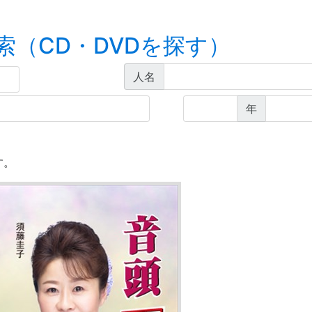
索（CD・DVDを探す）
人名
年
す。