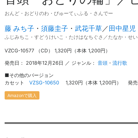
おんど・おどりのわ・びゅーてぃふる・さんでー
藤 みち子
・
須藤圭子
・
武花千草
／
田中星児
ふじみちこ・すどうけいこ・たけはなちぐさ／たなか・せい
VZCG-10577 （CD） 1,320円（本体 1,200円）
発売日： 2018年12月26日 ／ ジャンル：
音頭
・
流行歌
■
その他のバージョン
カセット
VZSG-10650
1,320円（本体 1,200円） 発売
Amazonで購入