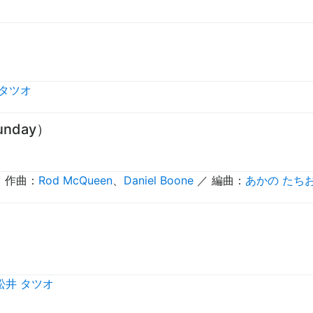
 タツオ
nday）
 作曲：
Rod McQueen
、
Daniel Boone
／ 編曲：
あかの たち
松井 タツオ