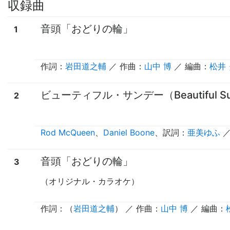
収録曲
音頭「おどりの輪」
1
作詞：
岩田道之輔
／ 作曲：
山中 博
／ 編曲：
松井
ビューティフル・サンデー（Beautiful Su
2
Rod McQueen
、
Daniel Boone
、
訳詞
：
亜美ゆふ
／
音頭「おどりの輪」
3
（オリジナル・カラオケ）
作詞：（
岩田道之輔
） ／ 作曲：
山中 博
／ 編曲：