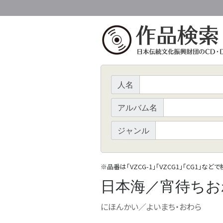
人名
アルバム名
ジャンル
※
品番は「VZCG-1」「VZCG1」「CG1」など
日本海／宵待ちお
にほんかい／よいまち・おわら