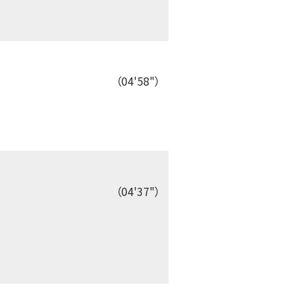
（04'58"）
（04'37"）