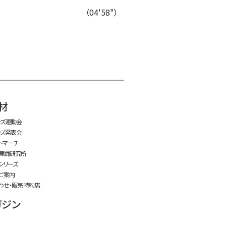
（04'58"）
time:0.37 s
・
材
ッズ運動会
ッズ発表会
トマーチ
舞踊研究所
シリーズ
ご案内
わせ・販売特約店
ガジン