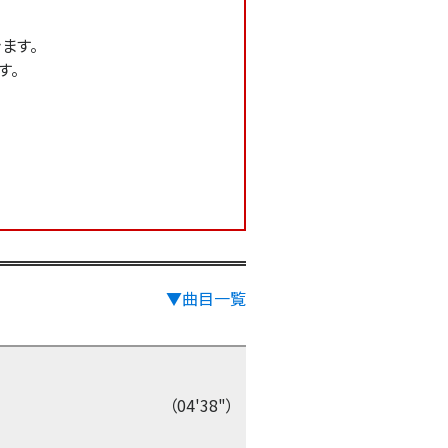
ます。
す。
▼曲目一覧
（04'38"）