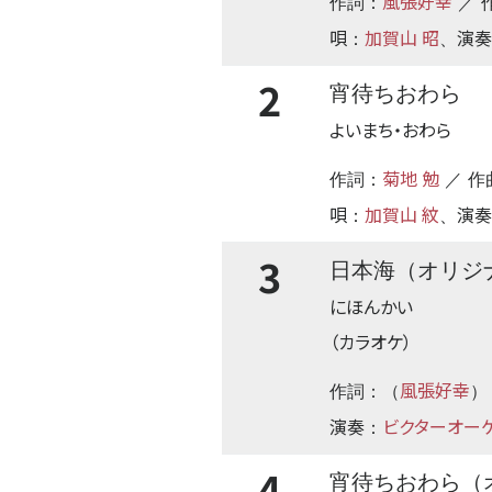
風張好幸
作詞：
／ 
唄
加賀山 昭
演奏
：
、
2
宵待ちおわら
よいまち・おわら
菊地 勉
作詞：
／ 作
唄
加賀山 紋
演奏
：
、
3
日本海（オリジ
にほんかい
（カラオケ）
風張好幸
作詞：（
）
演奏
ビクターオー
：
4
宵待ちおわら（