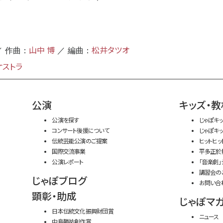
山中 博
松井タツオ
／ 作曲：
／ 編曲：
ケストラ
公演
キッズ・教
公演を探す
じゃぽキ
コンサート後援について
じゃぽキ
伝統芸能公演のご提案
ヒットヒッ
国際交流事業
平多正於
公演レポート
「音楽劇」
講習会の
じゃぽブログ
お問い合
顕彰・助成
じゃぽマ
日本伝統文化振興財団賞
ニュース
中島勝祐創作賞