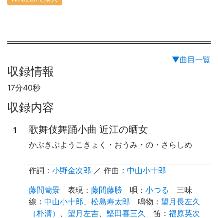
▼曲目一覧
収録情報
17分40秒
収録内容
歌舞伎舞踊小曲 近江の晒女
1
かぶきぶようこきょく・おうみ・の・さらしめ
作詞：
小野金次郎
／ 作曲：
中山小十郎
藤間蘭景
表現
：
藤間藤勝
唄
：
小つる
三味
線
：
中山小十郎
、
松島寿太郎
鳴物
：
望月長左久
（朴清）
、
望月左吉
、
堅田喜三久
笛
：
福原英次