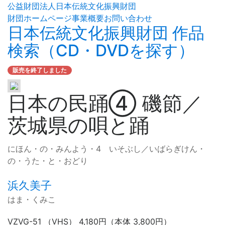
公益財団法人日本伝統文化振興財団
財団ホームページ
事業概要
お問い合わせ
日本伝統文化振興財団 作品
検索（CD・DVDを探す）
販売を終了しました
日本の民踊④ 磯節／
茨城県の唄と踊
にほん・の・みんよう・4 いそぶし／いばらぎけん・
の・うた・と・おどり
浜久美子
はま・くみこ
VZVG-51 （VHS） 4,180円（本体 3,800円）