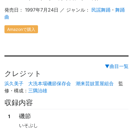
発売日： 1997年7月24日 ／ ジャンル：
民謡舞踊
・
舞踊
曲
Amazonで購入
▼曲目一覧
クレジット
浜久美子
大洗本場磯節保存会
潮来芸妓置屋組合
監
修・構成
：
三隅治雄
収録内容
磯節
1
いそぶし