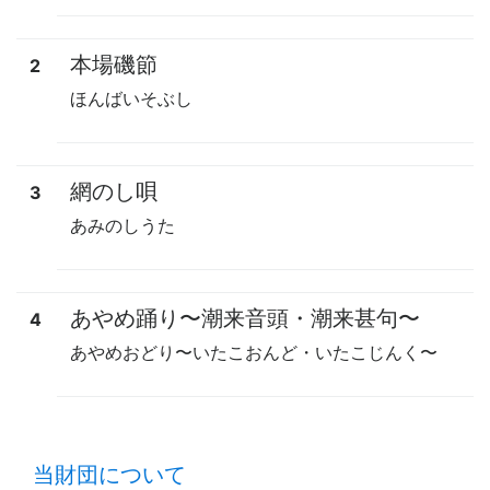
本場磯節
2
ほんばいそぶし
網のし唄
3
あみのしうた
あやめ踊り
〜
潮来音頭・潮来甚句
〜
4
あやめおどり
〜
いたこおんど・いたこじんく
〜
time:0.48 s
・
当財団について