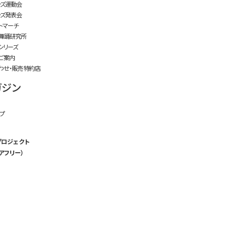
ッズ運動会
ッズ発表会
トマーチ
舞踊研究所
シリーズ
ご案内
わせ・販売特約店
ガジン
プ
プロジェクト
アフリー）