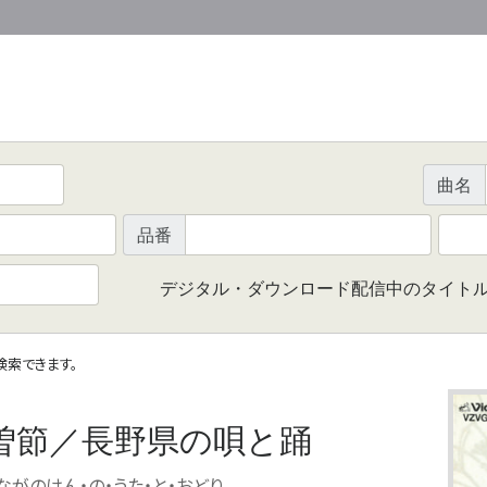
曲名
品番
デジタル・ダウンロード配信中のタイト
で検索できます。
曽節／長野県の唄と踊
ながのけん・の・うた・と・おどり