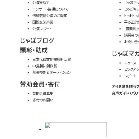
公演を探す
じゃぽキ
コンサート後援について
じゃぽキ
伝統芸能公演のご提案
ヒットヒッ
国際交流事業
平多正於
公演レポート
「音楽劇」
講習会の
じゃぽブログ
お問い合
顕彰・助成
じゃぽマ
日本伝統文化振興財団賞
ニュース
中島勝祐創作賞
ピックアッ
邦楽技能者オーディション
レポート
賛助会員・寄付
アイヌ語を贈る
音声ガイド（バリ
賛助会員募集
寄付のお願い