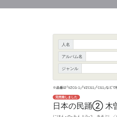
人名
アルバム名
ジャンル
※
品番は「VZCG-1」「VZCG1」「CG1」など
完売致しました
日本の民踊② 木
にほん・の・みんよう・2 きそぶし／