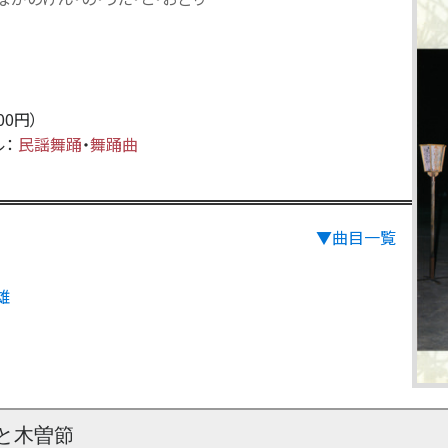
800円）
ル：
民謡舞踊
・
舞踊曲
▼曲目一覧
雄
と木曽節