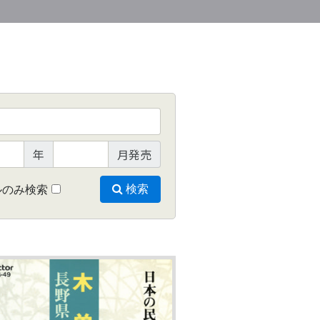
年
月発売
ルのみ検索
検索