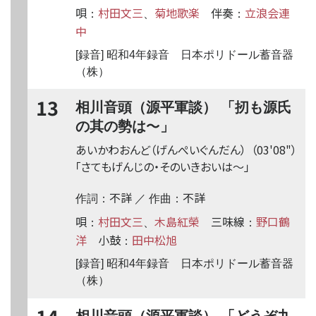
唄
村田文三
菊地歌楽
伴奏
立浪会連
：
、
：
中
[録音] 昭和4年録音 日本ポリドール蓄音器
（株）
13
相川音頭（源平軍談） 「扨も源氏
〜
の其の勢は
」
あいかわおんど（げんぺいぐんだん）
（03'08"）
「さてもげんじの・そのいきおいは
〜
」
不詳
不詳
作詞：
／ 作曲：
唄
村田文三
木島紅榮
三味線
野口鶴
：
、
：
洋
小鼓
田中松旭
：
[録音] 昭和4年録音 日本ポリドール蓄音器
（株）
相川音頭（源平軍談） 「どうぞ九