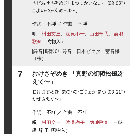
さどおけさぞめき「まつにかいない・
（03'02"）
こよい・の・あめ・は
〜
」
不詳
不詳
作詞：
／ 作曲：
唄
村田文三
深見小一
山田千代
菊地
：
、
、
、
歌楽
鳴物入
（
）
[録音] 昭和6年録音 日本ビクター蓄音機
（株）
7
おけさぞめき 「真野の御陵松風冴
〜
えて
」
おけさぞめき「まの・の・ごりょう・まつ
（03'21"）
かぜさえて
〜
」
不詳
不詳
作詞：
／ 作曲：
唄
村田文三
渡邊梅子
菊地歌楽
三味
：
、
、
（
線・囃子・鳴物入
）