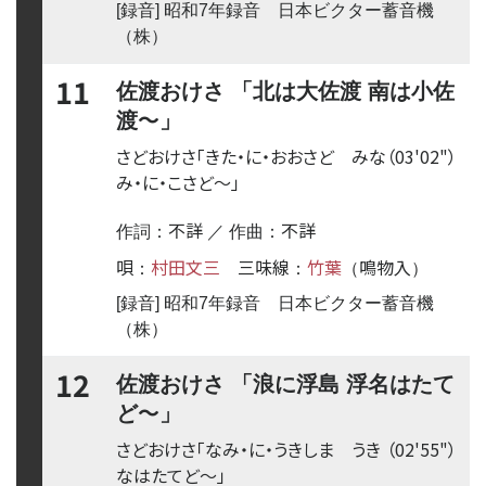
[録音] 昭和7年録音 日本ビクター蓄音機
（株）
11
佐渡おけさ 「北は大佐渡 南は小佐
〜
渡
」
さどおけさ「きた・に・おおさど みな
（03'02"）
み・に・こさど
〜
」
不詳
不詳
作詞：
／ 作曲：
唄
村田文三
三味線
竹葉
鳴物入
：
：
（
）
[録音] 昭和7年録音 日本ビクター蓄音機
（株）
12
佐渡おけさ 「浪に浮島 浮名はたて
〜
ど
」
さどおけさ「なみ・に・うきしま うき
（02'55"）
なはたてど
〜
」