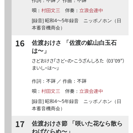
作詞：
／ 作曲：
唄
村田文三
伴奏
立浪会連中
：
：
〜
[録音] 昭和4
5年録音 ニッポノホン（日
本蓄音機商会）
16
佐渡おけさ 「佐渡の鉱山白玉石
〜
は
」
さどおけさ「さど・の・こうざんしろた
（03'09"）
まいし・は
〜
」
不詳
不詳
作詞：
／ 作曲：
唄
村田文三
伴奏
立浪会連中
：
：
〜
[録音] 昭和4
5年録音 ニッポノホン（日
本蓄音機商会）
17
佐渡おけさ節 「咲いた花なら散ら
〜
ねばならぬ
」