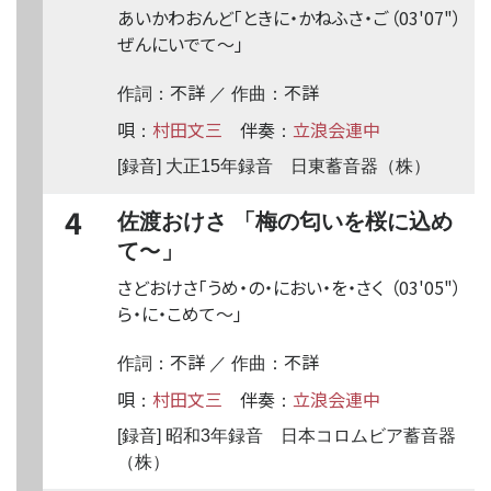
あいかわおんど「ときに・かねふさ・ご
（03'07"）
ぜんにいでて
〜
」
不詳
不詳
作詞：
／ 作曲：
唄
村田文三
伴奏
立浪会連中
：
：
[録音] 大正15年録音 日東蓄音器（株）
4
佐渡おけさ 「梅の匂いを桜に込め
〜
て
」
さどおけさ「うめ・の・におい・を・さく
（03'05"）
ら・に・こめて
〜
」
不詳
不詳
作詞：
／ 作曲：
唄
村田文三
伴奏
立浪会連中
：
：
[録音] 昭和3年録音 日本コロムビア蓄音器
（株）