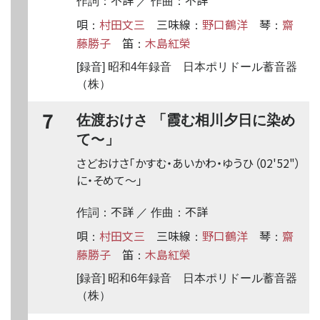
作詞：
／ 作曲：
唄
村田文三
三味線
野口鶴洋
琴
齋
：
：
：
藤勝子
笛
木島紅榮
：
[録音] 昭和4年録音 日本ポリドール蓄音器
（株）
7
佐渡おけさ 「霞む相川夕日に染め
〜
て
」
さどおけさ「かすむ・あいかわ・ゆうひ
（02'52"）
に・そめて
〜
」
不詳
不詳
作詞：
／ 作曲：
唄
村田文三
三味線
野口鶴洋
琴
齋
：
：
：
藤勝子
笛
木島紅榮
：
[録音] 昭和6年録音 日本ポリドール蓄音器
（株）