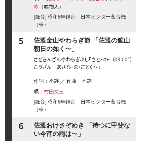
め
鳴物入
（
）
[録音] 昭和6年録音 日本ビクター蓄音機
（株）
5
佐渡金山やわらぎ節 「佐渡の鉱山
〜
朝日の如く
」
さどきんざんやわらぎぶし「さど・の・
（03'00"）
こうざん あさひ・の・ごとく
〜
」
不詳
不詳
作詞：
／ 作曲：
唄
村田文三
：
[録音] 昭和6年録音 日本ビクター蓄音機
（株）
6
佐渡おけさぞめき 「待つに甲斐な
〜
い今宵の雨は
」