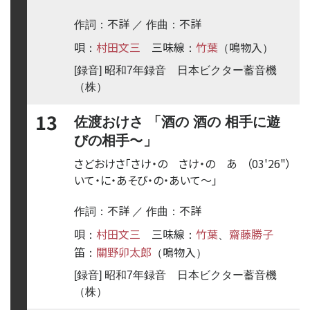
不詳
不詳
作詞：
／ 作曲：
唄
村田文三
三味線
竹葉
鳴物入
：
：
（
）
[録音] 昭和7年録音 日本ビクター蓄音機
（株）
13
佐渡おけさ 「酒の 酒の 相手に遊
〜
びの相手
」
さどおけさ「さけ・の さけ・の あ
（03'26"）
いて・に・あそび・の・あいて
〜
」
不詳
不詳
作詞：
／ 作曲：
唄
村田文三
三味線
竹葉
齋藤勝子
：
：
、
笛
關野卯太郎
鳴物入
：
（
）
[録音] 昭和7年録音 日本ビクター蓄音機
（株）