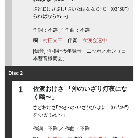
さどおけさぶし「さいたはななら・ち
（03'58"）
らねばならぬ
〜
」
不詳
不詳
作詞：
／ 作曲：
唄
村田文三
伴奏
立浪会連中
：
：
〜
[録音] 昭和4
5年録音 ニッポノホン（日
本蓄音機商会）
Disc 2
1
佐渡おけさ 「沖のいざり灯夜にな
〜
く鴎
」
さどおけさ「おき・の・いざりび・よに
（02'49"）
なく・かもめ
〜
」
不詳
不詳
作詞：
／ 作曲：