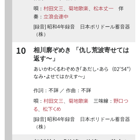
唄
村田文三
菊地歌楽
松本丈一
伴
：
、
、
奏
立浪会連中
：
[録音] 昭和4年録音 日本ポリドール蓄音器
（株）
10
相川廓ぞめき 「仇し荒波寄せては
〜
返す
」
あいかわくるわぞめき「あだし・あら
（02'54"）
なみ・よせてはかえす
〜
」
不詳
不詳
作詞：
／ 作曲：
唄
村田文三
菊地歌楽
三味線
野口つ
：
、
：
る
松下くめ
、
[録音] 昭和4年録音 日本ポリドール蓄音器
（株）