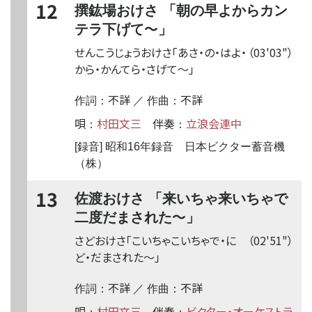
12
撰鈜場おけさ 「朝の早よからカン
〜
テラ下げて
」
せんこうじょうおけさ「あさ・の・はよ・
（03'03"）
から・かんてら・さげて
〜
」
不詳
不詳
作詞：
／ 作曲：
唄
村田文三
伴奏
立浪会連中
：
：
[録音] 昭和16年録音 日本ビクター蓄音機
（株）
13
佐渡おけさ 「来いちゃ来いちゃで
〜
二度だまされた
」
さどおけさ「こいちゃこいちゃで・に
（02'51"）
ど・だまされた
〜
」
不詳
不詳
作詞：
／ 作曲：
唄
村田文三
伴奏
ビクター・オーケストラ