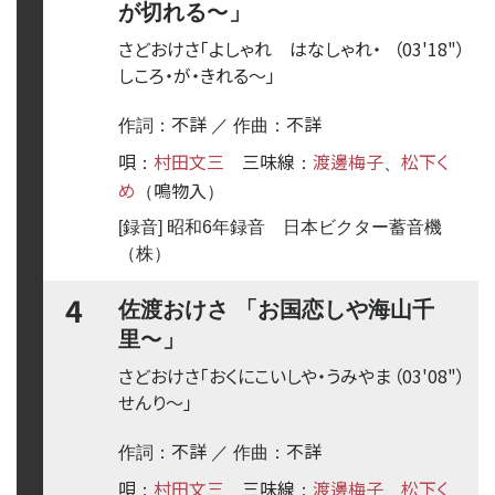
〜
が切れる
」
さどおけさ「よしゃれ はなしゃれ・
（03'18"）
しころ・が・きれる
〜
」
不詳
不詳
作詞：
／ 作曲：
唄
村田文三
三味線
渡邊梅子
松下く
：
：
、
め
鳴物入
（
）
[録音] 昭和6年録音 日本ビクター蓄音機
（株）
4
佐渡おけさ 「お国恋しや海山千
〜
里
」
さどおけさ「おくにこいしや・うみやま
（03'08"）
せんり
〜
」
不詳
不詳
作詞：
／ 作曲：
唄
村田文三
三味線
渡邊梅子
松下く
：
：
、