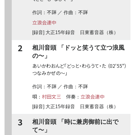
不詳
不詳
作詞：
／ 作曲：
立浪会連中
[録音] 大正15年録音 日東蓄音器（株）
2
相川音頭 「ドッと笑うて立つ浪風
〜
の
」
あいかわおんど「どっと・わらうて・た
（02'55"）
つなみかぜの
〜
」
不詳
不詳
作詞：
／ 作曲：
唄
村田文三
伴奏
立浪会連中
：
：
[録音] 大正15年録音 日東蓄音器（株）
3
相川音頭 「時に兼房御前に出で
〜
て
」