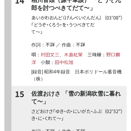
14
〜
郎を討つべきてだて
」
あいかわおんど（げんぺいぐんだん）
（03'08"）
「どうぞ・くろう・を・うつべきてだ
て
〜
」
不詳
不詳
作詞：
／ 作曲：
唄
村田文三
木島紅榮
三味線
野口鶴
：
、
：
洋
小鼓
田中松旭
：
[録音] 昭和4年録音 日本ポリドール蓄音機
（株）
15
佐渡おけさ 「雪の新潟吹雪に暮れ
〜
て
」
さどおけさ「ゆき・の・にいがた・ふぶ
（02'52"）
き・に・くれて
〜
」
不詳
不詳