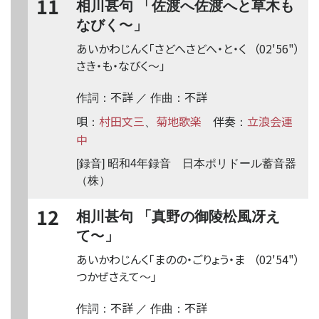
11
相川甚句 「佐渡へ佐渡へと草木も
〜
なびく
」
あいかわじんく「さどへさどへ・と・く
（02'56"）
さき・も・なびく
〜
」
不詳
不詳
作詞：
／ 作曲：
唄
村田文三
菊地歌楽
伴奏
立浪会連
：
、
：
中
[録音] 昭和4年録音 日本ポリドール蓄音器
（株）
12
相川甚句 「真野の御陵松風冴え
〜
て
」
あいかわじんく「まのの・ごりょう・ま
（02'54"）
つかぜさえて
〜
」
不詳
不詳
作詞：
／ 作曲：