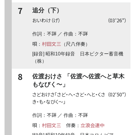
7
追分（下）
おいわけ（げ）
（03'26"）
不詳
不詳
作詞：
／ 作曲：
唄
村田文三
尺八伴奏
：
（
）
[録音] 昭和10年録音 日本ビクター蓄音機
（株）
8
佐渡おけさ 「佐渡へ佐渡へと草木
〜
もなびく
」
さどおけさ「さど・へ・さど・へと・くさ
（02'50"）
き・も・なびく
〜
」
不詳
不詳
作詞：
／ 作曲：
唄
村田文三
伴奏
立浪会連中
：
：