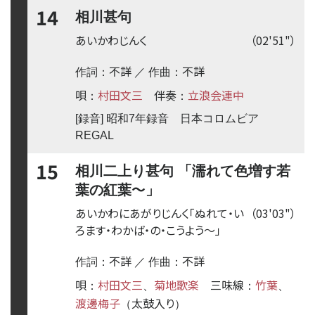
14
相川甚句
あいかわじんく
（02'51"）
不詳
不詳
作詞：
／ 作曲：
唄
村田文三
伴奏
立浪会連中
：
：
[録音] 昭和7年録音 日本コロムビア
REGAL
15
相川二上り甚句 「濡れて色増す若
〜
葉の紅葉
」
あいかわにあがりじんく「ぬれて・い
（03'03"）
ろます・わかば・の・こうよう
〜
」
不詳
不詳
作詞：
／ 作曲：
唄
村田文三
菊地歌楽
三味線
竹葉
：
、
：
、
渡邊梅子
太鼓入り
（
）