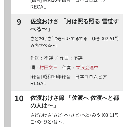
[録音] 昭和10年録音 日本コロムビア
REGAL
9
佐渡おけさ 「月は照る照る 雪道す
〜
べる
」
さどおけさ「つき・は・てるてる ゆき
（02'51"）
みちすべる
〜
」
不詳
不詳
作詞：
／ 作曲：
唄
村田文三
伴奏
立浪会連中
：
：
[録音] 昭和10年録音 日本コロムビア
REGAL
10
佐渡おけさ節 「佐渡へ 佐渡へと都
〜
の人は
」
さどおけさ「さど・へ・さど・へと・みや
（03'11"）
こ・の・ひと・は
〜
」