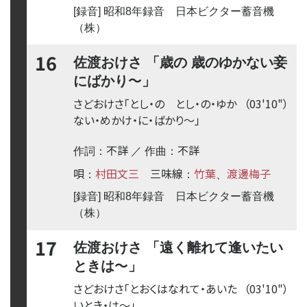
[録音] 昭和8年録音 日本ビクター蓄音機
（株）
16
佐渡おけさ 「歳の 歳のゆかない妾
〜
にばかり
」
さどおけさ「とし・の とし・の・ゆか
（03'10"）
ない・めかけ・に・ばかり
〜
」
不詳
不詳
作詞：
／ 作曲：
唄
村田文三
三味線
竹葉
渡邊梅子
：
：
、
[録音] 昭和8年録音 日本ビクター蓄音機
（株）
17
佐渡おけさ 「遠く離れて逢いたい
〜
ときは
」
さどおけさ「とおくはなれて・あいた
（03'10"）
いとき・は
〜
」