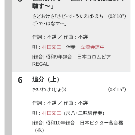
〜
囃す
」
さどおけさ「さど・で・うたえば・えち
（03'10"）
ご・で・はなす
〜
」
不詳
不詳
作詞：
／ 作曲：
唄
村田文三
伴奏
立浪会連中
：
：
[録音] 昭和9年録音 日本コロムビア
REGAL
6
追分（上）
おいわけ（じょう）
（03'15"）
不詳
不詳
作詞：
／ 作曲：
唄
村田文三
尺八・三味線伴奏
：
（
）
[録音] 昭和10年録音 日本ビクター蓄音機
（株）