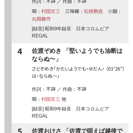
不詳
不詳
作詞：
／ 作曲：
唄
村田文三
三味線
松枝駒吉
小鼓
：
：
：
丸岡藤作
[録音] 昭和9年録音 日本コロムビア
REGAL
4
佐渡ぞめき 「堅いようでも油断は
〜
ならぬ
」
さどぞめき「かたいようでも・ゆだん・
（03'26"）
は・ならぬ
〜
」
不詳
不詳
作詞：
／ 作曲：
唄
村田文三
他
：
[録音] 昭和9年録音 日本コロムビア
REGAL
5
佐渡おけさ 「佐渡で唄えば越後で