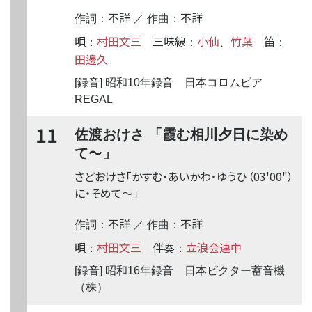
不詳
不詳
作詞：
／ 作曲：
唄
村田文三
三味線
小仙
竹葉
笛
：
：
、
：
田邊久
[録音] 昭和10年録音 日本コロムビア
REGAL
11
佐渡おけさ 「霞む相川夕日に染め
〜
て
」
さどおけさ「かすむ・あいかわ・ゆうひ
（03'00"）
に・そめて
〜
」
不詳
不詳
作詞：
／ 作曲：
唄
村田文三
伴奏
立浪会連中
：
：
[録音] 昭和16年録音 日本ビクター蓄音機
（株）