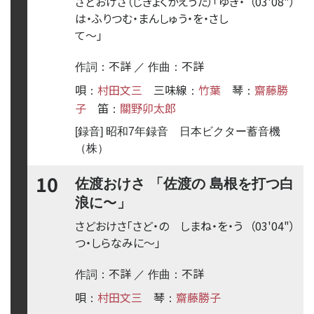
さどおけさ（じきょくかえうた）「ゆき・
（03'08"）
は・ふりつむ・まんしゅう・を・さし
て
〜
」
不詳
不詳
作詞：
／ 作曲：
唄
村田文三
三味線
竹葉
琴
齋藤勝
：
：
：
子
笛
關野卯太郎
：
[録音] 昭和7年録音 日本ビクター蓄音機
（株）
10
佐渡おけさ 「佐渡の 島根を打つ白
〜
浪に
」
さどおけさ「さど・の しまね・を・う
（03'04"）
つ・しらなみに
〜
」
不詳
不詳
作詞：
／ 作曲：
唄
村田文三
琴
齋藤勝子
：
：