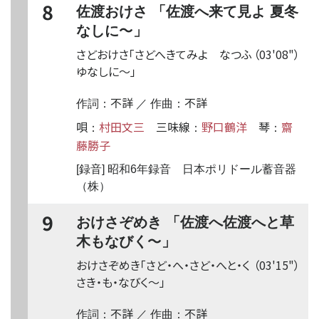
8
佐渡おけさ 「佐渡へ来て見よ 夏冬
〜
なしに
」
さどおけさ「さどへきてみよ なつふ
（03'08"）
ゆなしに
〜
」
不詳
不詳
作詞：
／ 作曲：
唄
村田文三
三味線
野口鶴洋
琴
齋
：
：
：
藤勝子
[録音] 昭和6年録音 日本ポリドール蓄音器
（株）
9
おけさぞめき 「佐渡へ佐渡へと草
〜
木もなびく
」
おけさぞめき「さど・へ・さど・へと・く
（03'15"）
さき・も・なびく
〜
」
不詳
不詳
作詞：
／ 作曲：