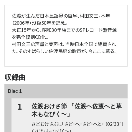
佐渡が生んだ日本民謡界の巨星、村田文三。本年
（2006年）没後50年を記念。
大正15年から、昭和30年頃までのSPレコード盤音源
を完全復刻CD化。
村田文三の声量と美声は、当時日本全国で絶賛され
た。そのすばらしい佐渡民謡の歌声が、今ここに蘇る。
収録曲
Disc 1
1
佐渡おけさ節 「佐渡へ佐渡へと草
〜
木もなびく
」
さどおけさぶし「さど・へ・さど・へと・
（02'33"）
くさき・も・なびく
〜
」