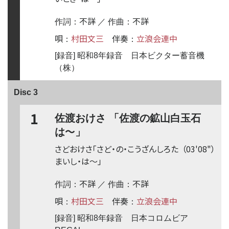
不詳
不詳
作詞：
／ 作曲：
唄
村田文三
伴奏
立浪会連中
：
：
[録音] 昭和8年録音 日本ビクター蓄音機
（株）
Disc 3
1
佐渡おけさ 「佐渡の鉱山白玉石
〜
は
」
さどおけさ「さど・の・こうざんしろた
（03'08"）
まいし・は
〜
」
不詳
不詳
作詞：
／ 作曲：
唄
村田文三
伴奏
立浪会連中
：
：
[録音] 昭和8年録音 日本コロムビア