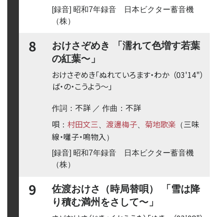
[録音] 昭和7年録音 日本ビクター蓄音機
（株）
8
おけさぞめき 「濡れて色増す若葉
〜
の紅葉
」
おけさぞめき「ぬれていろます・わか
（03'14"）
ば・の・こうよう
〜
」
不詳
不詳
作詞：
／ 作曲：
唄
村田文三
渡邊梅子
菊地歌楽
三味
：
、
、
（
線・囃子・鳴物入
）
[録音] 昭和7年録音 日本ビクター蓄音機
（株）
9
佐渡おけさ（時局替唄） 「雪は降
〜
り積む満州をさして
」