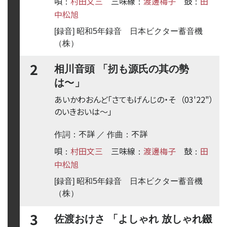
唄
村田文三
三味線
渡邊梅子
鼓
田
：
：
：
中松旭
[録音] 昭和5年録音 日本ビクター蓄音機
（株）
2
相川音頭 「扨も源氏の其の勢
〜
は
」
あいかわおんど「さてもげんじの・そ
（03'22"）
のいきおいは
〜
」
不詳
不詳
作詞：
／ 作曲：
唄
村田文三
三味線
渡邊梅子
鼓
田
：
：
：
中松旭
[録音] 昭和5年録音 日本ビクター蓄音機
（株）
3
佐渡おけさ 「よしゃれ 放しゃれ錣