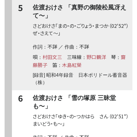
5
佐渡おけさ 「真野の御陵松風冴え
〜
て
」
さどおけさ「まの・の・ごりょう・まつか
（02'52"）
ぜ・さえて
〜
」
不詳
不詳
作詞：
／ 作曲：
唄
村田文三
三味線
野口鶴洋
琴
齋
：
：
：
藤勝子
笛
木島紅榮
：
[録音] 昭和4年録音 日本ポリドール蓄音器
（株）
6
佐渡おけさ 「雪の塚原 三昧堂
〜
も
」
さどおけさ「ゆき・の・つかはら さん
（02'51"）
まいどう・も
〜
」
不詳
不詳