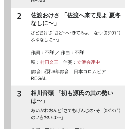
REGAL
2
佐渡おけさ 「佐渡へ来て見よ 夏冬
〜
なしに
」
さどおけさ「さど・へ・きてみよ なつ
（03'07"）
ふゆなしに
〜
」
不詳
不詳
作詞：
／ 作曲：
唄
村田文三
伴奏
立浪会連中
：
：
[録音] 昭和8年録音 日本コロムビア
REGAL
3
相川音頭 「扨も源氏の其の勢い
〜
は
」
あいかわおんど「さてもげんじの・そ
（03'37"）
のいきおいは
〜
」