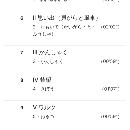
Ⅱ 思い出（貝がらと風車）
6
2・おもいで（かいがら・と・
（02'02"）
ふうしゃ）
Ⅲ かんしゃく
7
3・かんしゃく
（00'59"）
Ⅳ 希望
8
4・きぼう
（01'07"）
Ⅴ ワルツ
9
5・わるつ
（00'59"）