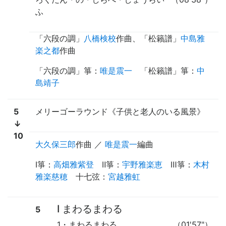
ふ
「
六段の調
」
八橋検校
作曲
、「
松籟譜
」
中島雅
楽之都
作曲
「六段の調」箏
：
唯是震一
「松籟譜」箏
：
中
島靖子
5
メリーゴーラウンド《子供と老人のいる風景》
↓
10
大久保三郎
作曲
／
唯是震一
編曲
Ⅰ箏
：
高畑雅紫登
Ⅱ箏
：
宇野雅楽恵
Ⅲ箏
：
木村
雅楽慈穂
十七弦
：
宮越雅虹
Ⅰ まわるまわる
5
1・まわるまわる
（01'57"）