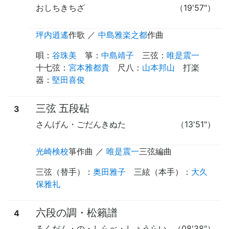
おしちきちざ
（19'57"）
坪内逍遙
作歌
／
中島雅楽之都
作曲
唄
：
谷珠美
箏
：
中島靖子
三弦
：
唯是震一
十七弦
：
宮本雅都貴
尺八
：
山本邦山
打楽
器
：
堅田喜俊
三弦 五段砧
3
さんげん・ごだんきぬた
（13'51"）
光崎検校
箏作曲
／
唯是震一
三弦編曲
三弦（替手）
：
奥田雅子
三絃（本手）
：
大久
保雅礼
六段の調・松籟譜
4
ろくだん・の・しらべ・しょうらい
（08'38"）