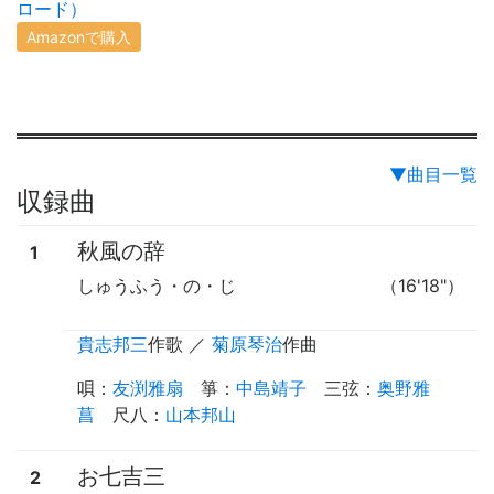
ロード）
Amazonで購入
▼曲目一覧
収録曲
秋風の辞
1
しゅうふう・の・じ
（16'18"）
貴志邦三
作歌
／
菊原琴治
作曲
唄
：
友渕雅扇
箏
：
中島靖子
三弦
：
奥野雅
菖
尺八
：
山本邦山
お七吉三
2