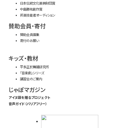
日本伝統文化振興財団賞
中島勝祐創作賞
邦楽技能者オーディション
賛助会員・寄付
賛助会員募集
寄付のお願い
キッズ・教材
平多正於舞踊研究所
「音楽劇」シリーズ
講習会のご案内
じゃぽマガジン
アイヌ語を贈るプロジェクト
音声ガイド（バリアフリー）