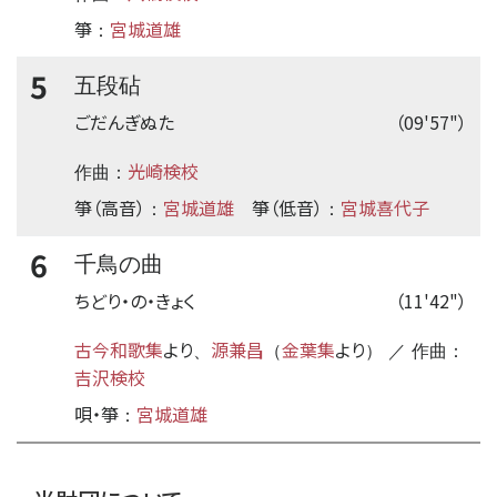
箏
宮城道雄
：
5
五段砧
ごだんぎぬた
（09'57"）
光崎検校
作曲：
箏（高音）
宮城道雄
箏（低音）
宮城喜代子
：
：
6
千鳥の曲
ちどり・の・きょく
（11'42"）
古今和歌集
より
源兼昌
金葉集
より
、
（
） ／ 作曲：
吉沢検校
唄・箏
宮城道雄
：
time:0.43 s
・