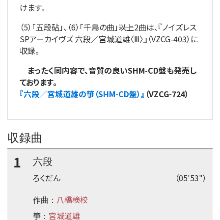
けます。
（5）「五段砧」、（6）「千鳥の曲」――以上2曲は、『ノイズレス
SPアーカイヴズ 六段／宮城道雄〈Ⅲ〉』（VZCG-403）に
収録。
まったく同内容で、音質の良いSHM-CD盤も発売し
ております。
『六段／宮城道雄の箏（SHM-CD盤）』
（VZCG-724）
収録曲
1
六段
ろくだん
（05'53"）
八橋検校
作曲：
箏
宮城道雄
：