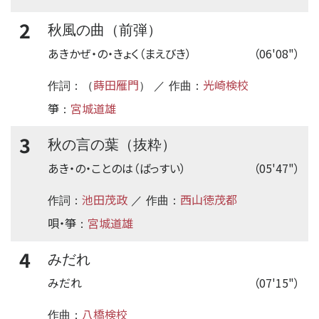
2
秋風の曲（前弾）
あきかぜ・の・きょく（まえびき）
（06'08"）
蒔田雁門
光崎検校
作詞：（
） ／ 作曲：
箏
宮城道雄
：
3
秋の言の葉（抜粋）
あき・の・ことのは（ばっすい）
（05'47"）
池田茂政
西山徳茂都
作詞：
／ 作曲：
唄・箏
宮城道雄
：
4
みだれ
みだれ
（07'15"）
八橋検校
作曲：