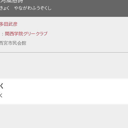
きょく やながわふうぞくし
多田武彦
唱
関西学院グリークラブ
：
1日西宮市民会館
く
く