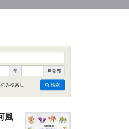
年
月発売
ルのみ検索
検索
河風