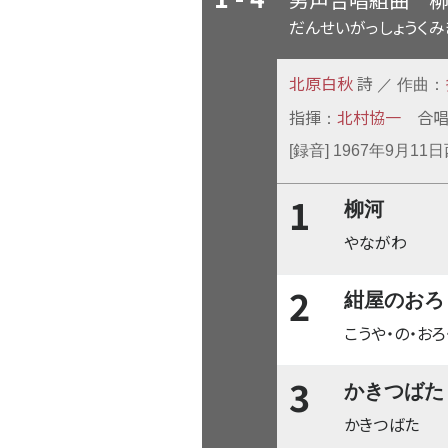
だんせいがっしょうくみ
北原白秋
詩
／ 作曲：
指揮
北村協一
合
：
[録音] 1967年9月1
1
柳河
やながわ
2
紺屋のおろ
こうや・の・おろ
3
かきつばた
かきつばた