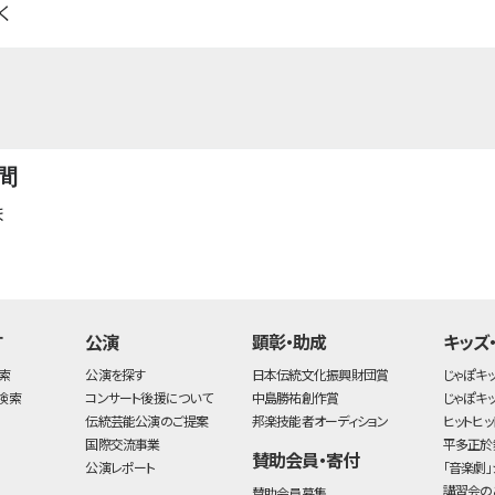
く
間
ま
す
公演
顕彰・助成
キッズ
索
公演を探す
日本伝統文化振興財団賞
じゃぽキ
検索
コンサート後援について
中島勝祐創作賞
じゃぽキ
伝統芸能公演のご提案
邦楽技能者オーディション
ヒットヒッ
国際交流事業
平多正於
賛助会員・寄付
公演レポート
「音楽劇」
講習会の
賛助会員募集