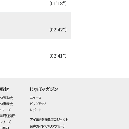
（01'18"）
（02'42"）
（02'41"）
time:0.38 s
・
・教材
じゃぽマガジン
ッズ運動会
ニュース
ッズ発表会
ピックアップ
トマーチ
レポート
舞踊研究所
アイヌ語を贈るプロジェクト
シリーズ
音声ガイド（バリアフリー）
ご案内