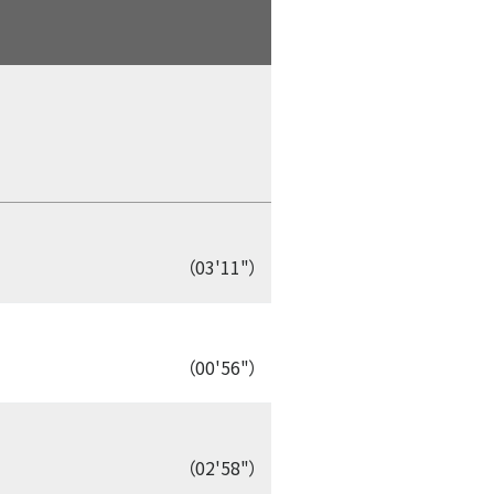
（03'11"）
（00'56"）
（02'58"）