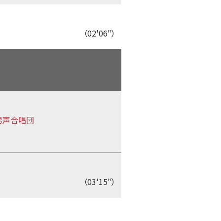
（02'06"）
男声合唱団
（03'15"）