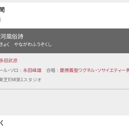
間
ま
柳河風俗詩
きょく やながわふうぞくし
多田武彦
ール・ソロ
永田峰雄
合唱
慶應義塾ワグネル・ソサイエティー
：
：
8日東芝EMI第1スタジオ
く