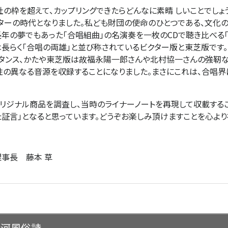
の枠を超えて、カップリングできたらどんなに素晴 しいことでしょ
スターの時代となりました。私ども財団の使命のひとつである、文化
長年の夢でもあった「合唱組曲」の名演奏を一枚のCDで聴き比べる
は長らく「合唱の両雄」と並び称されているビクター版と東芝版です
タンス、かたや東芝版は故福永陽一郎さんや北村協一さんの強靭な
性の異なる音源を収録することになりました。まさにこれは、合唱界
リジナル商品を調査し、当時のライナーノートを再現して収載するこ
た証言」となると思っています。どうぞお楽しみ頂けますことを心より
事長 藤本 草
柳河風俗詩