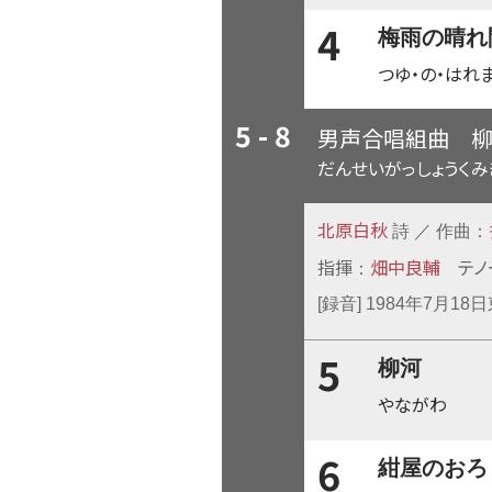
4
梅雨の晴れ
つゆ・の・はれ
5 - 8
男声合唱組曲
だんせいがっしょうくみ
北原白秋
詩 ／ 作曲：
指揮
畑中良輔
テノ
：
[録音] 1984年7月1
5
柳河
やながわ
6
紺屋のおろ