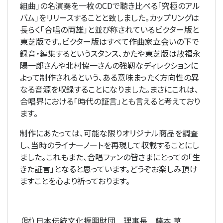
組曲」の名演奏を一枚のCDで聴き比べる「究極のアル
バム」をリリースすることと致しました。カップリングは
長らく「合唱の両雄」と並び称されているビクター版と
東芝版です。ビクター版はすべて作曲家立会いの下で
録音・編集するというスタンス、かたや東芝版は故福永
陽一郎さんや北村協一さんの強靭なディレクションに
よって制作されるという、ある意味まったく方向性の異
なる音源を収録することになりました。まさにこれは、
合唱界における「時代の証言」とも言えると考えており
ます。
制作にあたっては、可能な限りオリジナル商品を調査
し、当時のライナーノートを再現して収載することにし
ました。これもまた、合唱ファンの皆さまにとっての「生
きた証言」となると思っています。どうぞお楽しみ頂け
ますことを心より祈っております。
（財）日本伝統文化振興財団 理事長 藤本 草