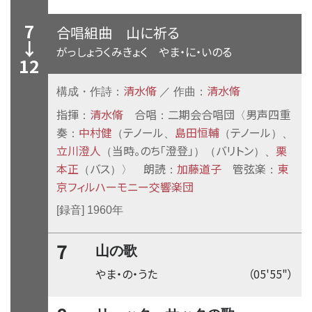
7
合唱組曲
山に祈る
↓
がっしょうくみきょく やま・に・いのる
12
清水脩
清水脩
構成・作詩：
／ 作曲：
指揮
清水脩
合唱
二期会合唱団
男声四重
：
：
〈
奏
中村健
テノール
島田恒輔
テノール
：
（
、
（
）、
立川澄人
当時。のち「澄登」
バリトン
栗
（
）（
）、
本正
バス
朗読
加藤道子
管弦楽
東
（
）〉
：
：
京フィルハーモニー交響楽団
[録音] 1960年
7
山の歌
やま・の・うた
（05'55"）