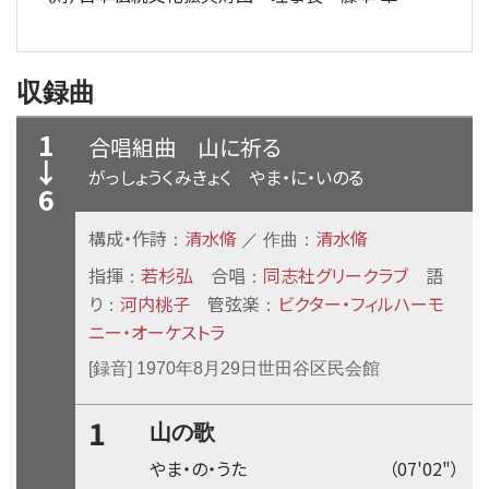
収録曲
1
合唱組曲
山に祈る
↓
がっしょうくみきょく やま・に・いのる
6
構成・作詩
清水脩
清水脩
：
／ 作曲：
指揮
若杉弘
合唱
同志社グリークラブ
語
：
：
り
河内桃子
管弦楽
ビクター・フィルハーモ
：
：
ニー・オーケストラ
[録音] 1970年8月29日世田谷区民会館
1
山の歌
やま・の・うた
（07'02"）