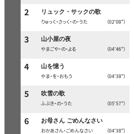
2
リュック・サックの歌
りゅっく・さっく・の・うた
（02'08"）
3
山小屋の夜
やまごや・の・よる
（04'46"）
4
山を憶う
やま・を・おもう
（04'38"）
5
吹雪の歌
ふぶき・の・うた
（05'57"）
6
お母さん ごめんなさい
おかあさん・ごめんなさい
（04'38"）