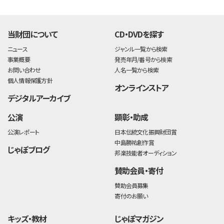
time:0.39 s
・
当財団について
CD・DVDを探す
ニュース
ジャンル一覧から検索
事業概要
発売年月/番号から検索
お問い合わせ
人名一覧から検索
個人情報保護方針
オンラインストア
デジタルアーカイブ
公演
顕彰・助成
公演レポート
日本伝統文化振興財団賞
中島勝祐創作賞
じゃぽブログ
邦楽技能者オーディション
賛助会員・寄付
賛助会員募集
寄付のお願い
キッズ・教材
じゃぽマガジン