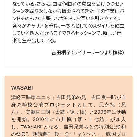
なっている。さらに、曲は作曲者の意図を受けつつセッ
ションを繰り返しながら構築されてきた。その作業はバ
ンドそのもの。主張しながらも、お互いを引き立てる。
各々がキャリアを重ね、一奏者としてのスタイルを確立
している四人だからこそできるセッションで、新しい音
楽を生み出している。
吉田桐子（ライナーノーツより抜粋）
WASABI
津軽三味線ユニット吉田兄弟の兄、吉田良一郎が自
身の学校公演プロジェクトとして、元永拓（尺
八）、美鵬直三朗（太鼓・鳴り物）と2008年に活動
を開始。2010年に市川慎（箏・十七絃）が加入
し、“WASABI”となる。吉田兄弟らとの特別公演“和
の祭典”、朗読劇“一期一会”「マクベス」、戦国ブロ