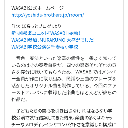
WASABI公式ホームページ
http://yoshida-brothers.jp/rroom/
「じゃぽ音っとブログ」より
新・純邦楽ユニット「WASABI」始動！
WASABI参加、MURAKUMO 大盛況でした！
WASABI学校公演＠千寿桜小学校
音色、奏法といった楽器の個性を一番よく知って
いるのはその奏者自身だ。四つの楽器それぞれの良
さを存分に聴いてもらうため、WASABIではメンバ
ー全員が作曲に取り組み、民謡や三曲のフレーズを
活かしたオリジナル曲を制作している。今回のファ
ーストアルバムに収録した楽曲もほとんどが彼らの
作品だ。
子どもたちの関心を引き出さなければならない学
校公演で試行錯誤してきた結果、楽曲の多くはキャッ
チーなメロディラインとコンパクトさを意識した構成に