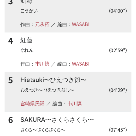
3
航海
こうかい
（04'00"）
元永拓
WASABI
作曲：
／ 編曲：
4
紅蓮
ぐれん
（02'59"）
市川慎
WASABI
作曲：
／ 編曲：
5
〜
〜
Hietsuki
ひえつき節
ひえつき
〜
ひえつきぶし
〜
（04'29"）
宮崎県民謡
市川慎
／ 編曲：
6
〜
〜
SAKURA
さくらさくら
さくら
〜
さくらさくら
〜
（07'45"）