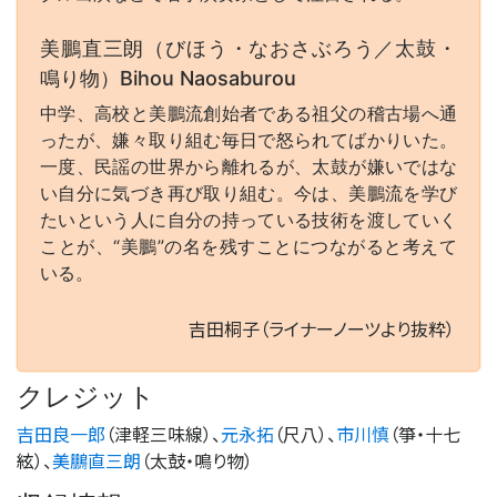
美鵬直三朗（びほう・なおさぶろう／太鼓・
鳴り物）Bihou Naosaburou
中学、高校と美鵬流創始者である祖父の稽古場へ通
ったが、嫌々取り組む毎日で怒られてばかりいた。
一度、民謡の世界から離れるが、太鼓が嫌いではな
い自分に気づき再び取り組む。今は、美鵬流を学び
たいという人に自分の持っている技術を渡していく
ことが、“美鵬”の名を残すことにつながると考えて
いる。
吉田桐子（ライナーノーツより抜粋）
クレジット
吉田良一郎
（
津軽三味線
）、
元永拓
（
尺八
）、
市川慎
（
箏・十七
絃
）、
美鵬直三朗
（
太鼓・鳴り物
）