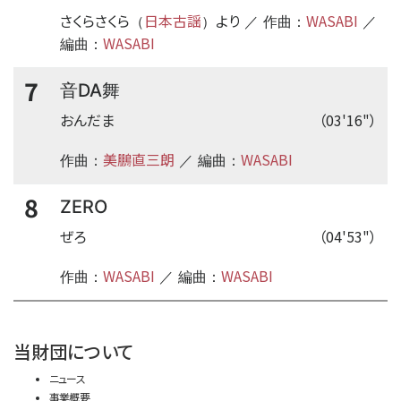
さくらさくら
日本古謡
より
WASABI
（
）
／ 作曲：
／
WASABI
編曲：
7
音DA舞
おんだま
（03'16"）
美鵬直三朗
WASABI
作曲：
／ 編曲：
8
ZERO
ぜろ
（04'53"）
WASABI
WASABI
作曲：
／ 編曲：
time:0.41 s
・
当財団について
ニュース
事業概要