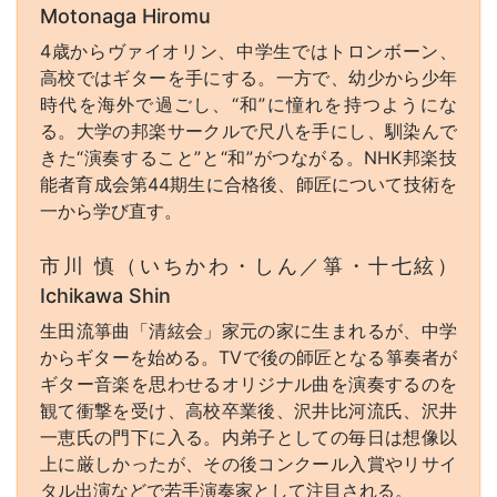
Motonaga Hiromu
4歳からヴァイオリン、中学生ではトロンボーン、
高校ではギターを手にする。一方で、幼少から少年
時代を海外で過ごし、“和”に憧れを持つようにな
る。大学の邦楽サークルで尺八を手にし、馴染んで
きた“演奏すること”と“和”がつながる。NHK邦楽技
能者育成会第44期生に合格後、師匠について技術を
一から学び直す。
市川 慎（いちかわ・しん／箏・十七絃）
Ichikawa Shin
生田流箏曲「清絃会」家元の家に生まれるが、中学
からギターを始める。TVで後の師匠となる箏奏者が
ギター音楽を思わせるオリジナル曲を演奏するのを
観て衝撃を受け、高校卒業後、沢井比河流氏、沢井
一恵氏の門下に入る。内弟子としての毎日は想像以
上に厳しかったが、その後コンクール入賞やリサイ
タル出演などで若手演奏家として注目される。