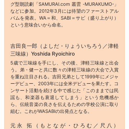
グ型朗読劇「SAMURAI.com 叢雲 -MURAKUMO-」
などに参加。2012年3月には待望のファーストアル
バムを発表。WA＝和、SABI＝サビ（盛り上がり）
という意味合いから命名。
吉田良一郎（よしだ・りょういちろう／津軽
三味線）Yoshida Ryoichiro
5歳で三味線を手にし、その後、津軽三味線と出会
う。弟・健一と共に数々の津軽三味線の大会で入賞
を重ね注目される。吉田兄弟として1999年にメジャ
ーデビュー、2003年には全米デビューを果たす。コ
ンサート活動を続ける中で感じた「このままでは民
謡も、和楽器も衰退してしまう」という危機感か
ら、伝統音楽の良さを伝えるための学校公演に取り
組む。これがWASABIの出発点となる。
元永 拓（もとなが・ひろむ／尺八）