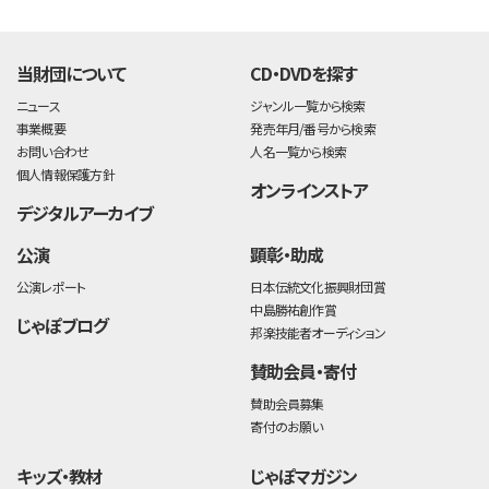
time:0.4 s
・
当財団について
CD・DVDを探す
ニュース
ジャンル一覧から検索
事業概要
発売年月/番号から検索
お問い合わせ
人名一覧から検索
個人情報保護方針
オンラインストア
デジタルアーカイブ
公演
顕彰・助成
公演レポート
日本伝統文化振興財団賞
中島勝祐創作賞
じゃぽブログ
邦楽技能者オーディション
賛助会員・寄付
賛助会員募集
寄付のお願い
キッズ・教材
じゃぽマガジン