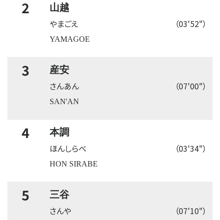
2
山越
やまごえ
（03'52"）
YAMAGOE
3
産安
さんあん
（07'00"）
SAN'AN
4
本調
ほんしらべ
（03'34"）
HON SIRABE
5
三谷
さんや
（07'10"）