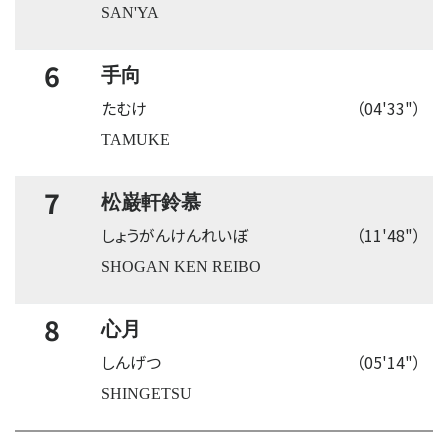
SAN'YA
6
手向
たむけ
（04'33"）
TAMUKE
7
松巌軒鈴慕
しょうがんけんれいぼ
（11'48"）
SHOGAN KEN REIBO
8
心月
しんげつ
（05'14"）
SHINGETSU