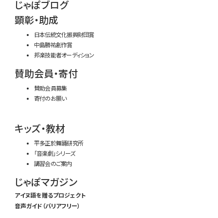
じゃぽブログ
顕彰・助成
日本伝統文化振興財団賞
中島勝祐創作賞
邦楽技能者オーディション
賛助会員・寄付
賛助会員募集
寄付のお願い
キッズ・教材
平多正於舞踊研究所
「音楽劇」シリーズ
講習会のご案内
じゃぽマガジン
アイヌ語を贈るプロジェクト
音声ガイド（バリアフリー）