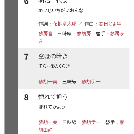
6
明治一代女
めいじいちだいおんな
花柳章太郎
春日とよ年
作詞：
／ 作曲：
蓼房喜
三味線
蓼胡房
替手
蓼房ま
：
：
さ
7
空ほの暗き
そら・ほのくらき
蓼胡一美
三味線
蓼胡伊一
：
8
惚れて通う
ほれてかよう
蓼胡一美
三味線
蓼胡伊一
替手
蓼
：
：
胡由静