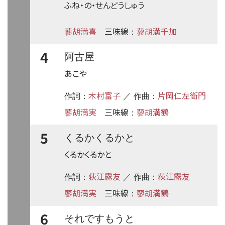
ふね・の・せんどうしゅう
蓼胡満喜
三味線
蓼胡満千加
：
4
阿古屋
あこや
木村富子
片岡仁左衛門
作詞：
／ 作曲：
蓼胡満実
三味線
蓼胡満鶴
：
5
くるかくるかと
くるかくるかと
荻江露友
荻江露友
作詞：
／ 作曲：
蓼胡満実
三味線
蓼胡満鶴
：
6
それですもうと