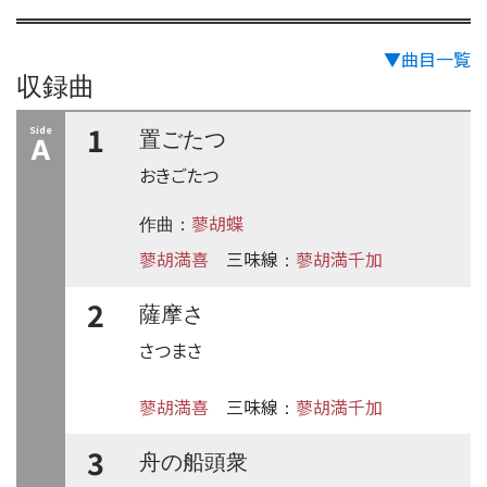
▼曲目一覧
収録曲
1
Side
置ごたつ
A
おきごたつ
蓼胡蝶
作曲：
蓼胡満喜
三味線
蓼胡満千加
：
2
薩摩さ
さつまさ
蓼胡満喜
三味線
蓼胡満千加
：
3
舟の船頭衆