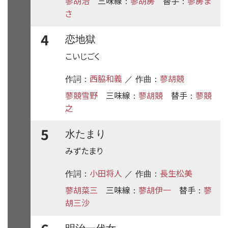
蓼胡治
三味線
蓼胡房
替手
蓼房ま
：
：
さ
4
恋地獄
こいじごく
西脇和義
蓼胡競
作詞：
／ 作曲：
蓼競雪野
三味線
蓼胡競
替手
蓼競
：
：
之
5
水たまり
みずたまり
小田将人
長生松美
作詞：
／ 作曲：
蓼胡菜三
三味線
蓼胡伊一
替手
蓼
：
：
胡三沙