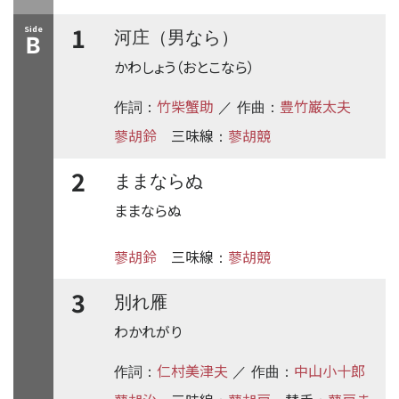
1
Side
河庄（男なら）
B
かわしょう（おとこなら）
竹柴蟹助
豊竹巌太夫
作詞：
／ 作曲：
蓼胡鈴
三味線
蓼胡競
：
2
ままならぬ
ままならぬ
蓼胡鈴
三味線
蓼胡競
：
3
別れ雁
わかれがり
仁村美津夫
中山小十郎
作詞：
／ 作曲：