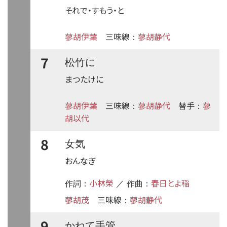
それで・すもう・と
蓼胡伊葉
三味線
蓼胡静代
：
7
松竹に
まつたけに
蓼胡伊葉
三味線
蓼胡静代
替手
蓼
：
：
胡以代
8
女気
おんなぎ
小林榮
春日とよ稲
作詞：
／ 作曲：
蓼胡茂
三味線
蓼胡静代
：
9
かねて手管