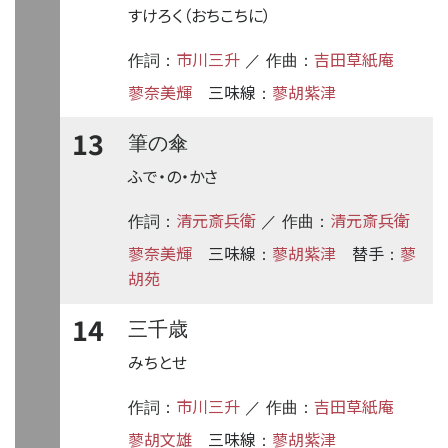
すけろく（おちこちに）
市川三升
吉田草紙庵
作詞：
／ 作曲：
蓼奈美輝
三味線
蓼胡紫津
：
13
筆の傘
ふで・の・かさ
清元斎兵衛
清元斎兵衛
作詞：
／ 作曲：
蓼奈美輝
三味線
蓼胡紫津
替手
蓼
：
：
胡苑
14
三千歳
みちとせ
市川三升
吉田草紙庵
作詞：
／ 作曲：
蓼胡文雄
三味線
蓼胡紫津
：