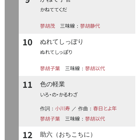
かねててくだ
蓼胡茂
三味線
蓼胡静代
：
10
ぬれてしっぽり
ぬれてしっぽり
蓼胡子葉
三味線
蓼胡以代
：
11
色の軽業
いろ・の・かるわざ
小川寿
春日とよ年
作詞：
／ 作曲：
蓼胡子葉
三味線
蓼胡以代
：
12
助六（おちこちに）