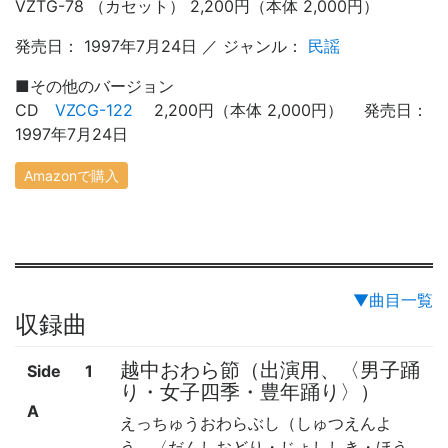
VZTG-78 （カセット） 2,200円（本体 2,000円）
発売日： 1997年7月24日 ／ ジャンル：
民謡
■
その他のバージョン
CD
VZCG-122
2,200円（本体 2,000円） 発売日：
1997年7月24日
Amazonで購入
▼曲目一覧
収録曲
越中おわら節（出演用、〈男子踊
Side
1
り・女子四季・豊年踊り〉）
A
えっちゅうおわらぶし（しゅつえんよ
う、〈だんしおどり・じょししき・ほう