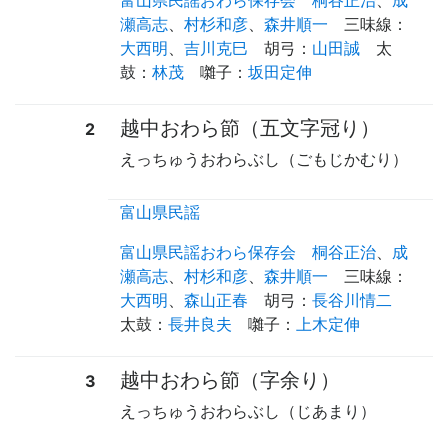
瀬高志
、
村杉和彦
、
森井順一
三味線
：
大西明
、
吉川克巳
胡弓
：
山田誠
太
鼓
：
林茂
囃子
：
坂田定伸
越中おわら節（五文字冠り）
2
えっちゅうおわらぶし（ごもじかむり）
富山県民謡
富山県民謡おわら保存会
桐谷正治
、
成
瀬高志
、
村杉和彦
、
森井順一
三味線
：
大西明
、
森山正春
胡弓
：
長谷川情二
太鼓
：
長井良夫
囃子
：
上木定伸
越中おわら節（字余り）
3
えっちゅうおわらぶし（じあまり）