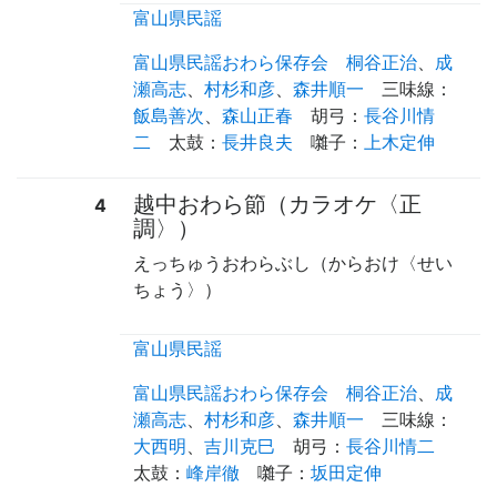
富山県民謡
富山県民謡おわら保存会
桐谷正治
、
成
瀬高志
、
村杉和彦
、
森井順一
三味線
：
飯島善次
、
森山正春
胡弓
：
長谷川情
二
太鼓
：
長井良夫
囃子
：
上木定伸
越中おわら節（カラオケ〈正
4
調〉）
えっちゅうおわらぶし（からおけ〈せい
ちょう〉）
富山県民謡
富山県民謡おわら保存会
桐谷正治
、
成
瀬高志
、
村杉和彦
、
森井順一
三味線
：
大西明
、
吉川克巳
胡弓
：
長谷川情二
太鼓
：
峰岸徹
囃子
：
坂田定伸