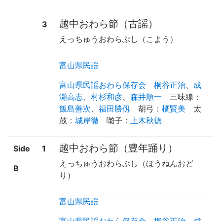
越中おわら節（古謡）
3
えっちゅうおわらぶし（こよう）
富山県民謡
富山県民謡おわら保存会
桐谷正治
、
成
瀬高志
、
村杉和彦
、
森井順一
三味線
：
飯島善次
、
福田勝仭
胡弓
：
橘賢美
太
鼓
：
城岸徹
囃子
：
上木秋徳
越中おわら節（豊年踊り）
Side
1
えっちゅうおわらぶし（ほうねんおど
B
り）
富山県民謡
富山県民謡おわら保存会
桐谷正治
、
成