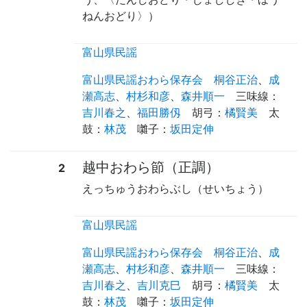
ねんおどり〉）
富山県民謡
富山県民謡おわら保存会
桐谷正治
、
成
瀬高志
、
村杉和彦
、
森井順一
三味線
：
吉川春之
、
福田勝仭
胡弓
：
橘賢美
太
鼓
：
林茂
囃子
：
坂田定伸
越中おわら節（正調）
2
えっちゅうおわらぶし（せいちょう）
富山県民謡
富山県民謡おわら保存会
桐谷正治
、
成
瀬高志
、
村杉和彦
、
森井順一
三味線
：
吉川春之
、
吉川克巳
胡弓
：
橘賢美
太
鼓
：
林茂
囃子
：
坂田定伸