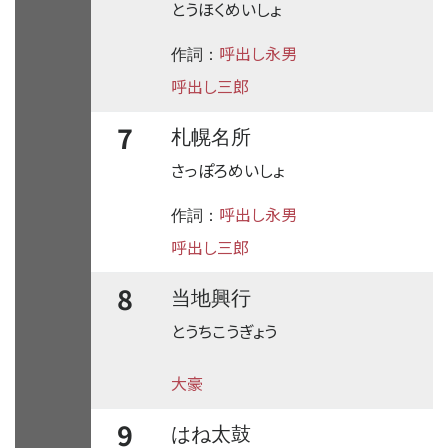
とうほくめいしょ
呼出し永男
作詞：
呼出し三郎
7
札幌名所
さっぽろめいしょ
呼出し永男
作詞：
呼出し三郎
8
当地興行
とうちこうぎょう
大豪
9
はね太鼓