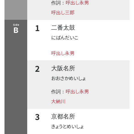
呼出し永男
作詞：
呼出し三郎
1
Side
二番太鼓
B
にばんだいこ
呼出し永男
2
大阪名所
おおさかめいしょ
呼出し永男
作詞：
大納川
3
京都名所
きょうとめいしょ