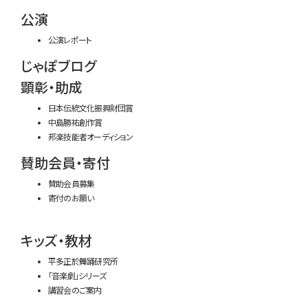
公演
公演レポート
じゃぽブログ
顕彰・助成
日本伝統文化振興財団賞
中島勝祐創作賞
邦楽技能者オーディション
賛助会員・寄付
賛助会員募集
寄付のお願い
キッズ・教材
平多正於舞踊研究所
「音楽劇」シリーズ
講習会のご案内