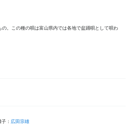
もの。この種の唄は富山県内では各地で盆踊唄として唄わ
囃子
：
広田宗雄