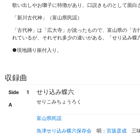
歌い出しやお囃子に特徴があり、口説きものとして面白
「新川古代神」（富山県民謡）
「古代神」は「広大寺」が訛ったもので、富山県の「古
れているが、それぞれ多少の違いがある。「せり込み蝶
●
現地踊り振付入り。
収録曲
せり込み蝶六
Side
1
せりこみちょうろく
A
富山県民謡
魚津せり込み蝶六保存会
唄
：
宮坂彦成
三