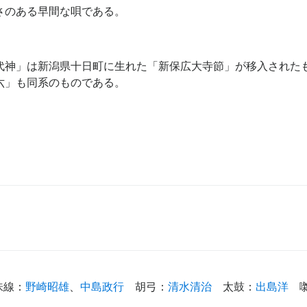
さのある早間な唄である。
代神」は新潟県十日町に生れた「新保広大寺節」が移入された
六」も同系のものである。
味線
：
野崎昭雄
、
中島政行
胡弓
：
清水清治
太鼓
：
出島洋