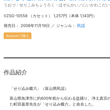
うおづ・せりこみちょうろく・ほぞんかい／にいかわこだい
VZSG-10558 （カセット） 1,257円（本体 1,143円）
発売日： 2008年11月19日 ／ ジャンル：
民謡
Amazonで購入
作品紹介
「せり込み蝶六」（富山県民謡）
富山県魚津市に約600年前から伝わる盆踊り。浄土真宗
た町田嘉章先生が「せり込み蝶六」と命名した。