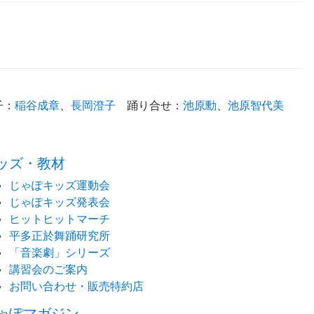
子
：
稲谷成章
、
長岡澄子
踊り合せ
：
池原勳
、
池原智代美
time:0.41 s
・
ッズ・教材
じゃぽキッズ運動会
じゃぽキッズ発表会
ヒットヒットマーチ
平多正於舞踊研究所
「音楽劇」シリーズ
講習会のご案内
お問い合わせ・販売特約店
ゃぽマガジン