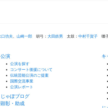
水口功夫
、
山崎一郎
胡弓
：
大田鉄男
太鼓
：
中村千賀子
囃
公演
キ
公演を探す
コンサート後援について
伝統芸能公演のご提案
国際交流事業
公演レポート
じゃぽブログ
顕彰・助成
じ