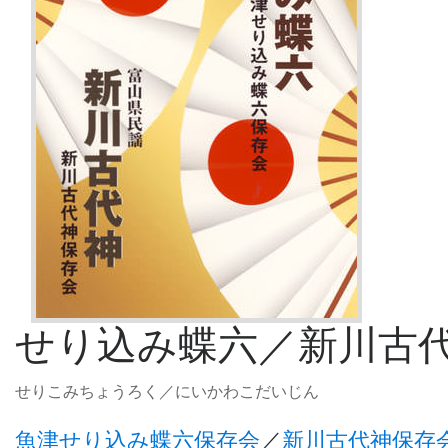
せり込み蝶六／新川古
せりこみちょうろく／にいかわこだいじん
魚津せり込み蝶六保存会
／
新川古代神保存