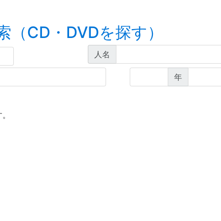
索（CD・DVDを探す）
人名
年
す。