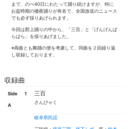
まで、のべ40日にわたって踊り続けますが、特に
お盆時期の徹夜踊りが有名で、全国放送のニュース
でも必ず採りあげられます。
今回は郡上踊りの中から、「三百」と「げんげんば
らばら」を採りあげました。
※
両曲とも舞踊の便を考慮して、同曲を２回繰り返
し収録しております。
収録曲
三百
Side
1
さんびゃく
A
岐阜県民謡
三味線
：
坪井三郎
、
坂下しず
笛
：
鈴木