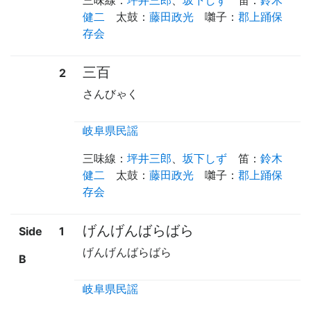
健二
太鼓
：
藤田政光
囃子
：
郡上踊保
存会
三百
2
さんびゃく
岐阜県民謡
三味線
：
坪井三郎
、
坂下しず
笛
：
鈴木
健二
太鼓
：
藤田政光
囃子
：
郡上踊保
存会
げんげんばらばら
Side
1
げんげんばらばら
B
岐阜県民謡