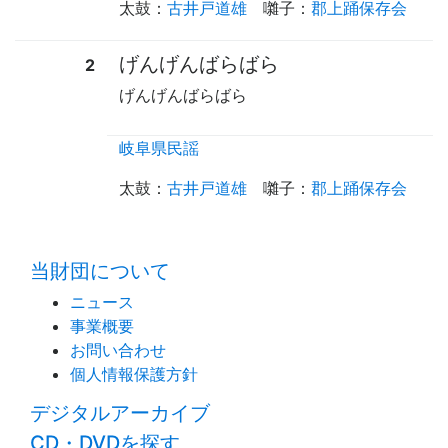
太鼓
：
古井戸道雄
囃子
：
郡上踊保存会
げんげんばらばら
2
げんげんばらばら
岐阜県民謡
太鼓
：
古井戸道雄
囃子
：
郡上踊保存会
time:0.46 s
・
当財団について
ニュース
事業概要
お問い合わせ
個人情報保護方針
デジタルアーカイブ
CD・DVDを探す