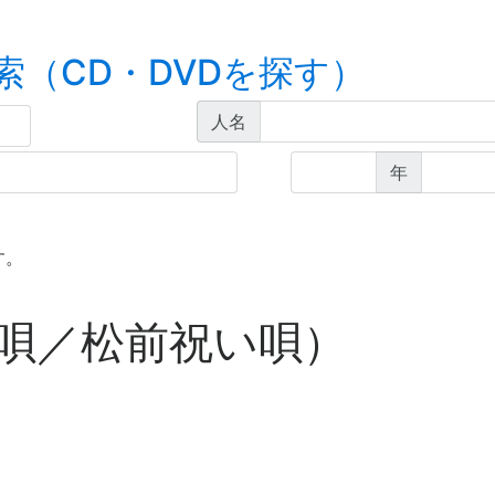
索（CD・DVDを探す）
人名
年
す。
盆唄／松前祝い唄）