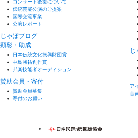
コンサート後援について
伝統芸能公演のご提案
国際交流事業
公演レポート
じゃぽブログ
顕彰・助成
じ
日本伝統文化振興財団賞
中島勝祐創作賞
邦楽技能者オーディション
賛助会員・寄付
ア
賛助会員募集
音
寄付のお願い