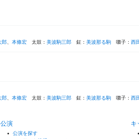
太郎
、
本條宏
太鼓
：
美波駒三郎
鉦
：
美波那る駒
囃子
：
西
太郎
、
本條宏
太鼓
：
美波駒三郎
鉦
：
美波那る駒
囃子
：
西
公演
キ
公演を探す