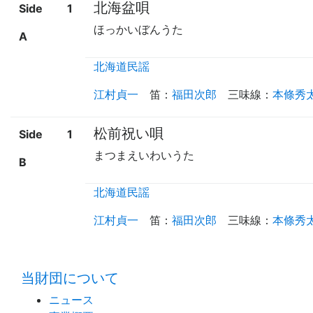
北海盆唄
Side
1
ほっかいぼんうた
A
北海道民謡
江村貞一
笛
：
福田次郎
三味線
：
本條秀
松前祝い唄
Side
1
まつまえいわいうた
B
北海道民謡
江村貞一
笛
：
福田次郎
三味線
：
本條秀
当財団について
ニュース