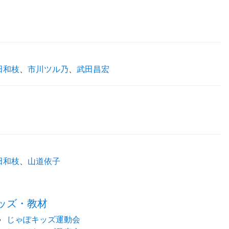
田和枝
、
市川ツル乃
、
武田昌宏
田和枝
、
山道依子
time:0.45 s
・
ッズ・教材
じゃぽキッズ運動会