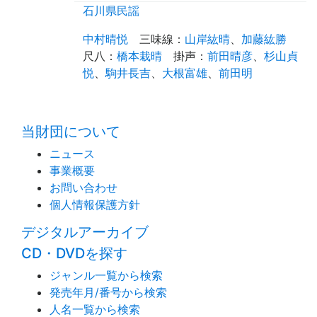
石川県民謡
中村晴悦
三味線
：
山岸紘晴
、
加藤紘勝
尺八
：
橋本栽晴
掛声
：
前田晴彦
、
杉山貞
悦
、
駒井長吉
、
大根富雄
、
前田明
time:0.4 s
・
当財団について
ニュース
事業概要
お問い合わせ
個人情報保護方針
デジタルアーカイブ
CD・DVDを探す
ジャンル一覧から検索
発売年月/番号から検索
人名一覧から検索