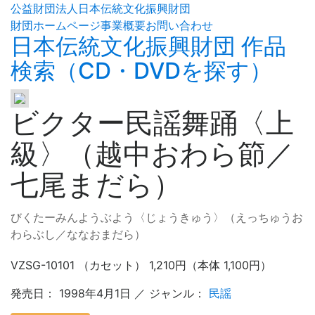
公益財団法人日本伝統文化振興財団
財団ホームページ
事業概要
お問い合わせ
日本伝統文化振興財団 作品
検索（CD・DVDを探す）
ビクター民謡舞踊〈上
級〉（越中おわら節／
七尾まだら）
びくたーみんようぶよう〈じょうきゅう〉（えっちゅうお
わらぶし／ななおまだら）
VZSG-10101 （カセット） 1,210円（本体 1,100円）
発売日： 1998年4月1日 ／ ジャンル：
民謡