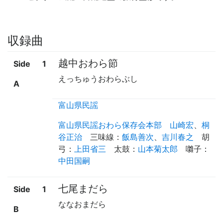
収録曲
越中おわら節
Side
1
えっちゅうおわらぶし
A
富山県民謡
富山県民謡おわら保存会本部
山崎宏
、
桐
谷正治
三味線
：
飯島善次
、
吉川春之
胡
弓
：
上田省三
太鼓
：
山本菊太郎
囃子
：
中田国嗣
七尾まだら
Side
1
ななおまだら
B