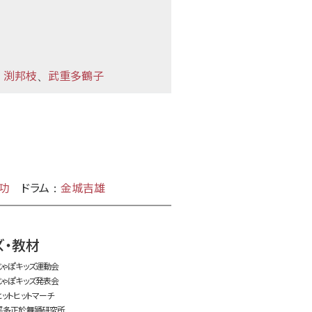
渕邦枝
武重多鶴子
：
、
功
ドラム
金城吉雄
：
time:0.59 s
・
ズ・教材
じゃぽキッズ運動会
じゃぽキッズ発表会
ヒットヒットマーチ
平多正於舞踊研究所