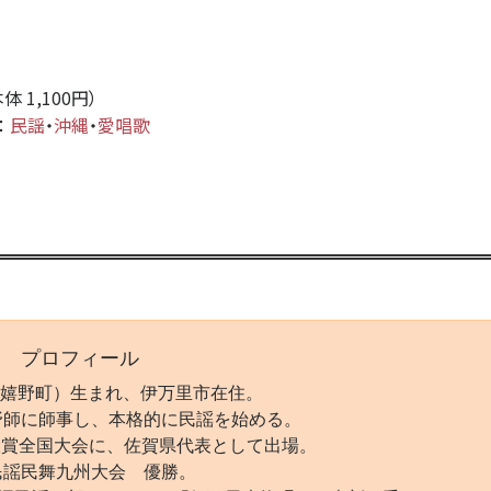
本体 1,100円）
：
民謡
・
沖縄
・
愛唱歌
） プロフィール
嬉野町）生まれ、伊万里市在住。
野師に師事し、本格的に民謡を始める。
大賞全国大会に、佐賀県代表として出場。
民謡民舞九州大会 優勝。