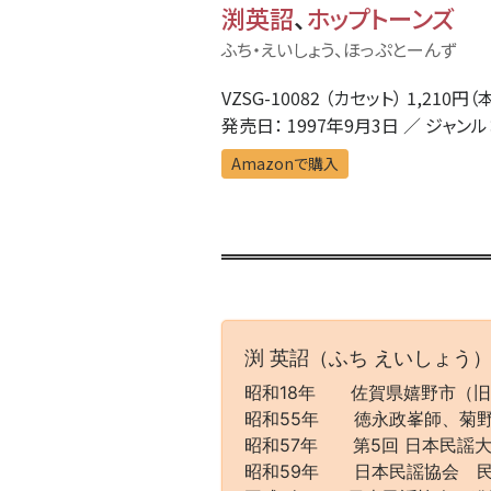
渕英詔
、
ホップトーンズ
ふち・えいしょう、ほっぷとーんず
VZSG-10082 （カセット） 1,210円（
発売日： 1997年9月3日 ／ ジャンル
Amazonで購入
渕 英詔（ふち えいしょう
昭和18年 佐賀県嬉野市（旧
昭和55年 徳永政峯師、菊
昭和57年 第5回 日本民謡
昭和59年 日本民謡協会 