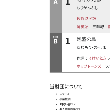
1
A
ちりがんぶし
佐賀県民謡
渕英詔
三味線
：
1
Side
泡盛の島
B
あわもり・の・しま
そけいとき
作詞：
／
ホップトーンズ
フ
当財団について
ニュース
事業概要
お問い合わせ
個人情報保護方針