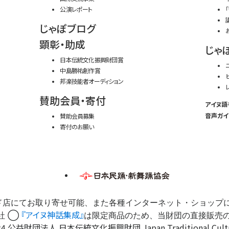
公演レポート
じゃぽブログ
顕彰・助成
じゃ
日本伝統文化振興財団賞
中島勝祐創作賞
邦楽技能者オーディション
賛助会員・寄付
アイヌ語
音声ガイ
賛助会員募集
寄付のお願い
ド店にてお取り寄せ可能、また各種インターネット・ショップ
『アイヌ神話集成』
社 ◯
は限定商品のため、当財団の直接販売
4 公益財団法人 日本伝統文化振興財団 Japan Traditional Cultures 