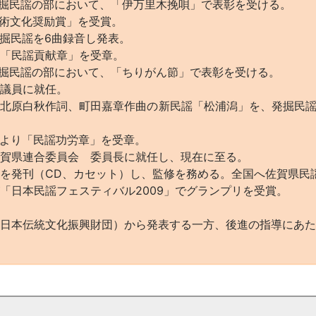
掘民謡の部において、「伊万里木挽唄」で表彰を受ける。
術文化奨励賞」を受賞。
を6曲録音し発表。
「民謡貢献章」を受章。
掘民謡の部において、「ちりがん節」で表彰を受ける。
議員に就任。
北原白秋作詞、町田嘉章作曲の新民謡「松浦潟」を、発掘民
民謡功労章」を受章。
賀県連合委員会 委員長に就任し、現在に至る。
を発刊（CD、カセット）し、監修を務める。全国へ佐賀県民
「日本民謡フェスティバル2009」でグランプリを受賞。
日本伝統文化振興財団）から発表する一方、後進の指導にあ