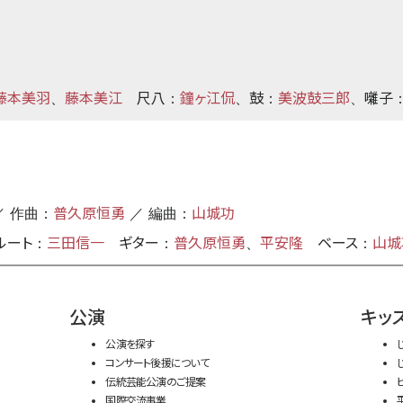
藤本美羽
藤本美江
尺八
鐘ヶ江侃
鼓
美波鼓三郎
囃子
、
：
、
：
、
普久原恒勇
山城功
 作曲：
／ 編曲：
ルート
三田信一
ギター
普久原恒勇
平安隆
ベース
山城
：
：
、
：
公演
キッ
公演を探す
コンサート後援について
伝統芸能公演のご提案
国際交流事業