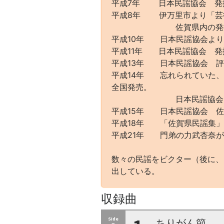
平成7年 日本民謡協会 発
平成8年 伊万里市より「芸
佐賀県内の発掘民謡
平成10年 日本民謡協会より
平成11年 日本民謡協会 発
平成13年 日本民謡協会 評
平成14年 忘れられていた、
全国発売。
日本民謡協会より「
平成15年 日本民謡協会 佐
平成18年 「佐賀県民謡集」
平成21年 門弟の力武杏奈が
数々の民謡をビクター（後に、
出している。
収録曲
Side
ちりがん節