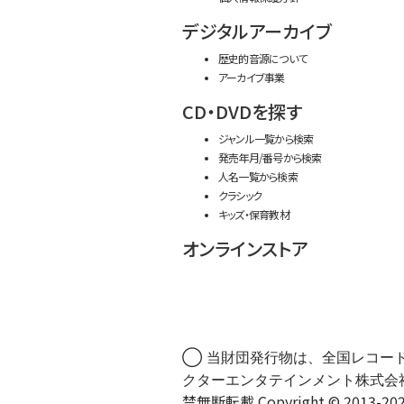
デジタルアーカイブ
歴史的音源について
アーカイブ事業
CD・DVDを探す
ジャンル一覧から検索
発売年月/番号から検索
人名一覧から検索
クラシック
キッズ・保育教材
オンラインストア
◯ 当財団発行物は、全国レコー
クターエンタテインメント株式会
禁無断転載 Copyright © 2013-202