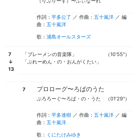
（りぷりーず）
〜
ふぃなーれ
作詞：
平多公了
／ 作曲：
五十嵐洋
／ 編
曲：
五十嵐洋
歌
：
浦島オールスターズ
7
「ブレーメンの音楽隊」
（10'55"）
↓
「ぶれーめん・の・おんがくたい」
13
プロローグ
〜
ろばのうた
7
ぷろろーぐ
〜
ろば・の・うた
（01'29"）
作詞：
平多達樹
／ 作曲：
五十嵐洋
／ 編
曲：
五十嵐洋
歌
：
くにたけみゆき