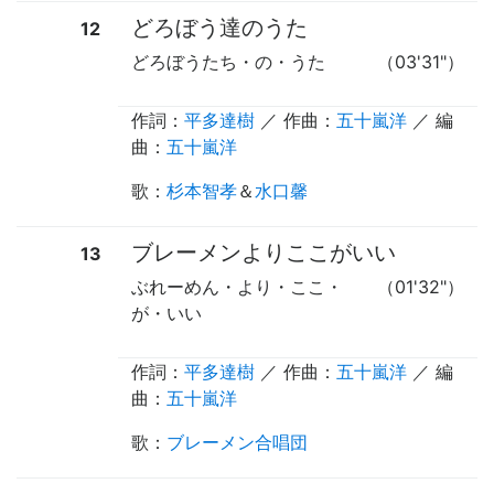
どろぼう達のうた
12
どろぼうたち・の・うた
（03'31"）
作詞：
平多達樹
／ 作曲：
五十嵐洋
／ 編
曲：
五十嵐洋
歌
：
杉本智孝
＆
水口馨
ブレーメンよりここがいい
13
ぶれーめん・より・ここ・
（01'32"）
が・いい
作詞：
平多達樹
／ 作曲：
五十嵐洋
／ 編
曲：
五十嵐洋
歌
：
ブレーメン合唱団