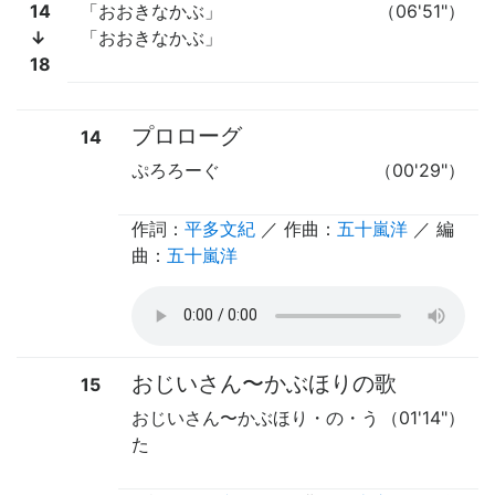
14
「おおきなかぶ」
（06'51"）
↓
「おおきなかぶ」
18
プロローグ
14
ぷろろーぐ
（00'29"）
作詞：
平多文紀
／ 作曲：
五十嵐洋
／ 編
曲：
五十嵐洋
おじいさん
〜
かぶほりの歌
15
おじいさん
〜
かぶほり・の・う
（01'14"）
た