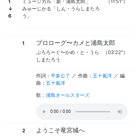
1
ミュージカル「新・浦島太郎」
（11'51"）
↓
みゅーじかる「しん・うらしまたろ
6
う」
プロローグ
〜
カメと浦島太郎
1
ぷろろーぐ
〜
かめ・と・うら
（03'22"）
しまたろう
作詞：
平多公了
／ 作曲：
五十嵐洋
／ 編
曲：
五十嵐洋
歌
：
浦島オールスターズ
ようこそ竜宮城へ
2