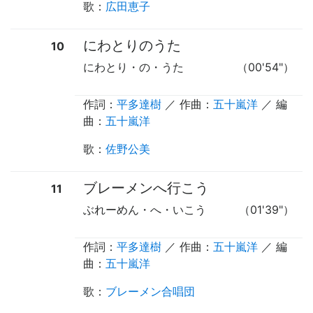
歌
：
広田恵子
にわとりのうた
10
にわとり・の・うた
（00'54"）
作詞：
平多達樹
／ 作曲：
五十嵐洋
／ 編
曲：
五十嵐洋
歌
：
佐野公美
ブレーメンへ行こう
11
ぶれーめん・へ・いこう
（01'39"）
作詞：
平多達樹
／ 作曲：
五十嵐洋
／ 編
曲：
五十嵐洋
歌
：
ブレーメン合唱団