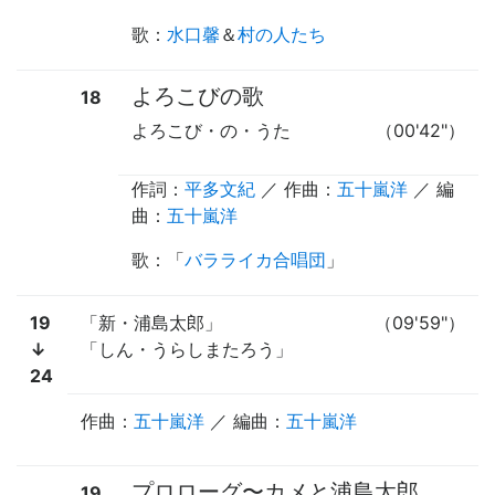
歌
：
水口馨
＆
村の人たち
よろこびの歌
18
よろこび・の・うた
（00'42"）
作詞：
平多文紀
／ 作曲：
五十嵐洋
／ 編
曲：
五十嵐洋
歌
：「
バラライカ合唱団
」
19
「新・浦島太郎」
（09'59"）
↓
「しん・うらしまたろう」
24
作曲：
五十嵐洋
／ 編曲：
五十嵐洋
プロローグ
〜
カメと浦島太郎
19