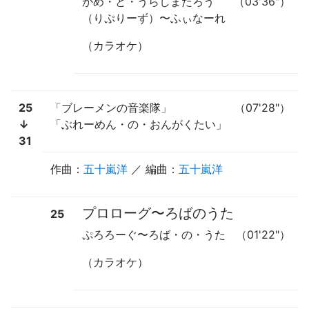
かめ・と・うらしまたろう
（03'36"）
（りぷりーず）
〜
ふぃなーれ
（カラオケ）
25
「ブレーメンの音楽隊」
（07'28"）
↓
「ぶれーめん・の・おんがくたい」
31
作曲：
五十嵐洋
／ 編曲：
五十嵐洋
プロローグ
〜
ろばのうた
25
ぷろろーぐ
〜
ろば・の・うた
（01'22"）
（カラオケ）