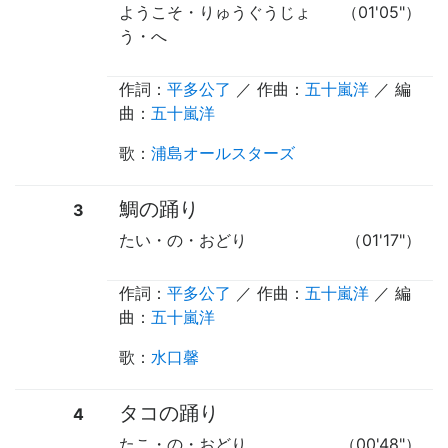
ようこそ・りゅうぐうじょ
（01'05"）
う・へ
作詞：
平多公了
／ 作曲：
五十嵐洋
／ 編
曲：
五十嵐洋
歌
：
浦島オールスターズ
鯛の踊り
3
たい・の・おどり
（01'17"）
作詞：
平多公了
／ 作曲：
五十嵐洋
／ 編
曲：
五十嵐洋
歌
：
水口馨
タコの踊り
4
たこ・の・おどり
（00'48"）