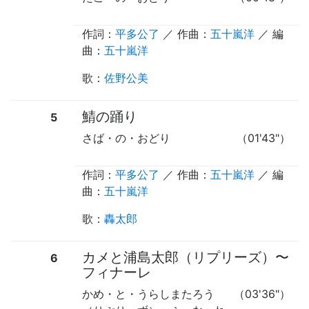
作詞：
平多公了
／ 作曲：
五十嵐洋
／ 編
曲：
五十嵐洋
歌
：
佐野公美
鯖の踊り
5
さば・の・おどり
（01'43"）
作詞：
平多公了
／ 作曲：
五十嵐洋
／ 編
曲：
五十嵐洋
歌
：
轟太郎
カメと浦島太郎（リプリーズ）
〜
6
フィナーレ
かめ・と・うらしまたろう
（03'36"）