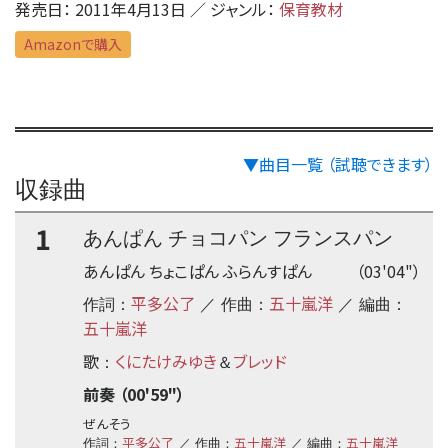
発売日： 2011年4月13日 ／ ジャンル：
保育教材
Amazonで購入
▼曲目一覧 （試聴できます）
収録曲
1
あんぱん チョコパン フランスパン
あんぱん ちょこぱん ふらんすぱん
（03'04"）
平多公了
五十嵐洋
作詞：
／ 作曲：
／ 編曲：
五十嵐洋
歌
くにたけみゆき
ブレッド
：
＆
前奏 （00'59"）
ぜんそう
平多公了
五十嵐洋
五十嵐洋
作詞：
／ 作曲：
／ 編曲：