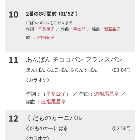
10
2番の8呼間前 （01'52"）
にばん・の・はちこかんまえ
平多房子
轟太郎
岩室晶子
作詞：
／ 作曲：
／ 編曲：
歌
小口由紀子
：
11
あんぱん チョコパン フランスパン
あんぱん ちょこぱん ふらんすぱん
（03'04"）
〈カラオケ〉
平多公了
道祖尾昌章
作詞：（
） ／ 作曲：
／
道祖尾昌章
編曲：
12
くだものカーニバル
くだものかーにばる
（02'56"）
〈カラオケ〉