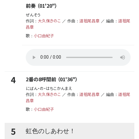
前奏 （01'20"）
ぜんそう
大久保きのこ
道祖尾昌章
道祖尾
作詞：
／ 作曲：
／ 編曲：
昌章
歌
小口由紀子
：
4
2番の8呼間前 （01'36"）
にばん・の・はちこかんまえ
大久保きのこ
道祖尾昌章
道祖尾
作詞：
／ 作曲：
／ 編曲：
昌章
歌
小口由紀子
：
5
虹色のしあわせ！