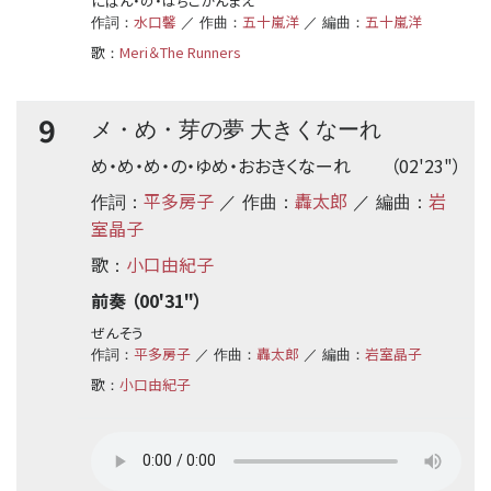
にばん・の・はちこかんまえ
水口馨
五十嵐洋
五十嵐洋
作詞：
／ 作曲：
／ 編曲：
歌
Meri＆The Runners
：
9
メ・め・芽の夢 大きくなーれ
め・め・め・の・ゆめ・おおきくなーれ
（02'23"）
平多房子
轟太郎
岩
作詞：
／ 作曲：
／ 編曲：
室晶子
歌
小口由紀子
：
前奏 （00'31"）
ぜんそう
平多房子
轟太郎
岩室晶子
作詞：
／ 作曲：
／ 編曲：
歌
小口由紀子
：