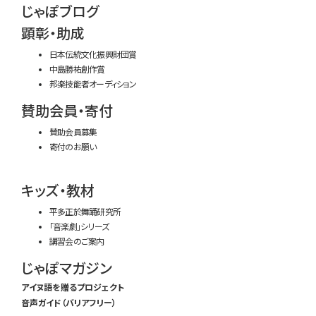
じゃぽブログ
顕彰・助成
日本伝統文化振興財団賞
中島勝祐創作賞
邦楽技能者オーディション
賛助会員・寄付
賛助会員募集
寄付のお願い
キッズ・教材
平多正於舞踊研究所
「音楽劇」シリーズ
講習会のご案内
じゃぽマガジン
アイヌ語を贈るプロジェクト
音声ガイド（バリアフリー）