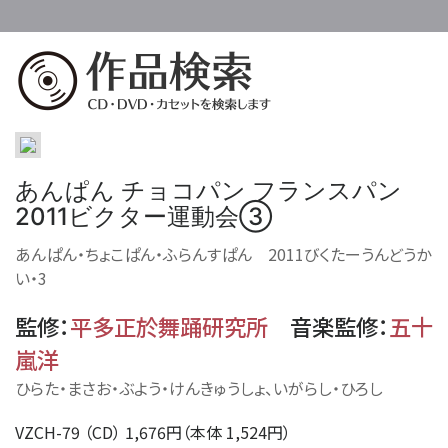
あんぱん チョコパン フランスパン
2011ビクター運動会③
あんぱん・ちょこぱん・ふらんすぱん 2011びくたーうんどうか
い・3
監修
：
平多正於舞踊研究所
音楽監修
：
五十
嵐洋
ひらた・まさお・ぶよう・けんきゅうしょ、いがらし・ひろし
VZCH-79 （CD） 1,676円（本体 1,524円）