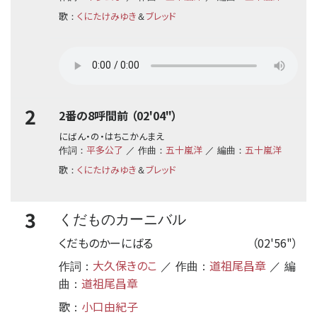
歌
くにたけみゆき
ブレッド
：
＆
2
2番の8呼間前 （02'04"）
にばん・の・はちこかんまえ
平多公了
五十嵐洋
五十嵐洋
作詞：
／ 作曲：
／ 編曲：
歌
くにたけみゆき
ブレッド
：
＆
3
くだものカーニバル
くだものかーにばる
（02'56"）
大久保きのこ
道祖尾昌章
作詞：
／ 作曲：
／ 編
道祖尾昌章
曲：
歌
小口由紀子
：