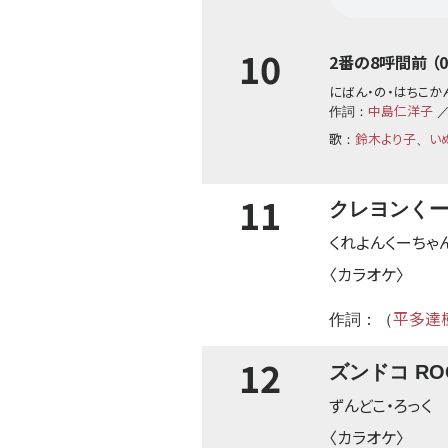
10
2番の8呼間前 （02
にばん・の・はちこか
中島仁洋子
作詞：
／
歌
鈴木より子
い
：
、
11
クレヨンく
くれよんくーちゃ
〈カラオケ〉
平多達
作詞：（
12
ズンドコ RO
ずんどこ・ろっく
〈カラオケ〉