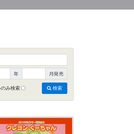
年
月発売
ルのみ検索
検索