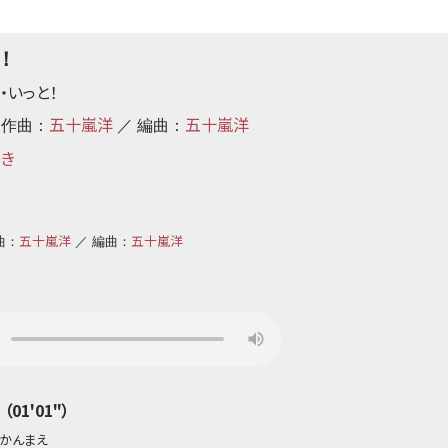
t！
・いっと！
五十嵐洋
五十嵐洋
 作曲：
／ 編曲：
ゆき
五十嵐洋
五十嵐洋
曲：
／ 編曲：
01'01"）
こかんまえ