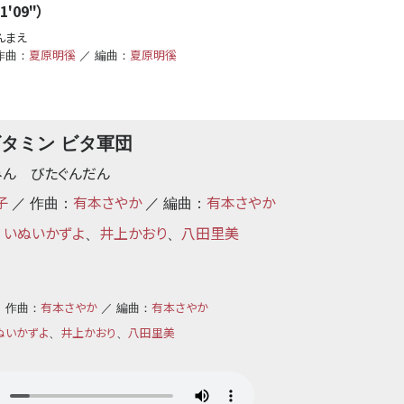
'09"）
んまえ
夏原明徯
夏原明徯
作曲：
／ 編曲：
タミン ビタ軍団
みん びたぐんだん
子
有本さやか
有本さやか
／ 作曲：
／ 編曲：
いぬいかずよ
井上かおり
八田里美
、
、
、
有本さやか
有本さやか
 作曲：
／ 編曲：
ぬいかずよ
井上かおり
八田里美
、
、