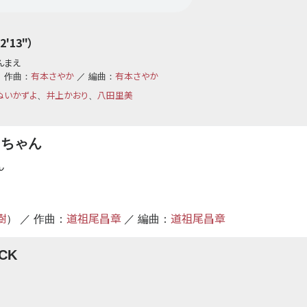
'13"）
んまえ
有本さやか
有本さやか
 作曲：
／ 編曲：
ぬいかずよ
井上かおり
八田里美
、
、
ーちゃん
ん
樹
道祖尾昌章
道祖尾昌章
） ／ 作曲：
／ 編曲：
CK