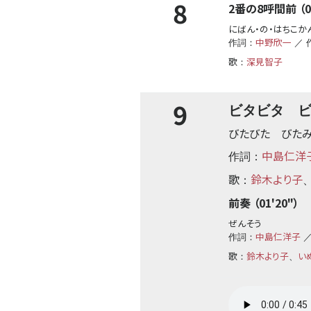
8
2番の8呼間前 （01
にばん・の・はちこか
中野欣一
作詞：
／ 
歌
深見智子
：
9
ビタビタ ビ
びたびた びた
中島仁洋
作詞：
歌
鈴木より子
：
前奏 （01'20"）
ぜんそう
中島仁洋子
作詞：
／
歌
鈴木より子
い
：
、