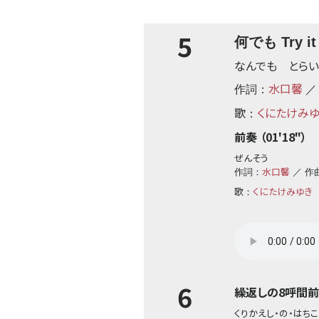
5
何でも Try i
なんでも とらい
水口馨
作詞：
／
歌
くにたけみ
：
前奏 （01'18"）
ぜんそう
水口馨
作詞：
／ 作
歌
くにたけみゆき
：
6
繰返しの8呼間前 （
くりかえし・の・はち