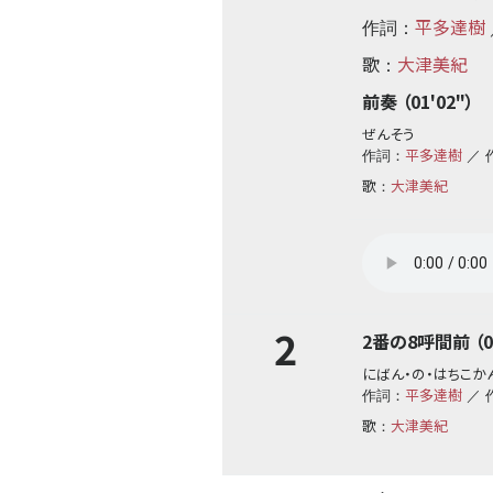
平多達樹
作詞：
歌
大津美紀
：
前奏 （01'02"）
ぜんそう
平多達樹
作詞：
／ 
歌
大津美紀
：
2
2番の8呼間前 （02
にばん・の・はちこか
平多達樹
作詞：
／ 
歌
大津美紀
：