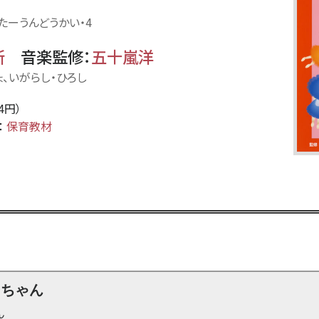
たーうんどうかい・4
所
音楽監修
：
五十嵐洋
ょ、いがらし・ひろし
24円）
：
保育教材
ーちゃん
ん