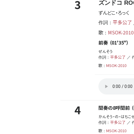
3
ズンドコ RO
ずんどこ・ろっく
平多公了
作詞：
歌
MSOK-2010
：
前奏 （01'35"）
ぜんそう
平多公了
作詞：
／ 
歌
MSOK-2010
：
4
間奏の8呼間前 （0
かんそう・の・はちこ
平多公了
作詞：
／ 
歌
MSOK-2010
：