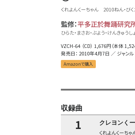
くれよんくーちゃん 2010ねん・びく
監修
：
平多正於舞踊研究
ひらた・まさお・ぶよう・けんきゅうし
VZCH-64 （CD） 1,676円（本体 1,5
発売日： 2010年4月7日 ／ ジャンル
Amazonで購入
収録曲
1
クレヨンく
くれよんくーちゃ