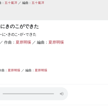
五十嵐洋
五十嵐洋
曲：
／ 編曲：
山にきのこができた
・に・きのこ・が・できた
夏原明徯
夏原明徯
／ 作曲：
／ 編曲：
夏原明徯
夏原明徯
作曲：
／ 編曲：