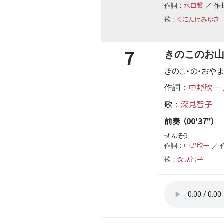
水口馨
作詞：
／ 作
歌
くにたけみゆき
：
7
きのこのお
きのこ・の・おやま
中野欣一
作詞：
歌
深見智子
：
前奏 （00'37"）
ぜんそう
中野欣一
作詞：
／ 
歌
深見智子
：