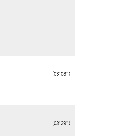
（03'08"）
（03'29"）