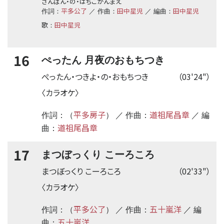
さんばん・の・はちこかんまえ
平多公了
田中星児
田中星児
作詞：
／ 作曲：
／ 編曲：
歌
田中星児
：
16
ぺったん 月夜のおもちつき
ぺったん・つきよ・の・おもちつき
（03'24"）
〈カラオケ〉
平多房子
道祖尾昌章
作詞：（
） ／ 作曲：
／ 編
道祖尾昌章
曲：
17
まつぼっくり こーろころ
まつぼっくり こーろころ
（02'33"）
〈カラオケ〉
平多公了
五十嵐洋
作詞：（
） ／ 作曲：
／ 編
五十嵐洋
曲：