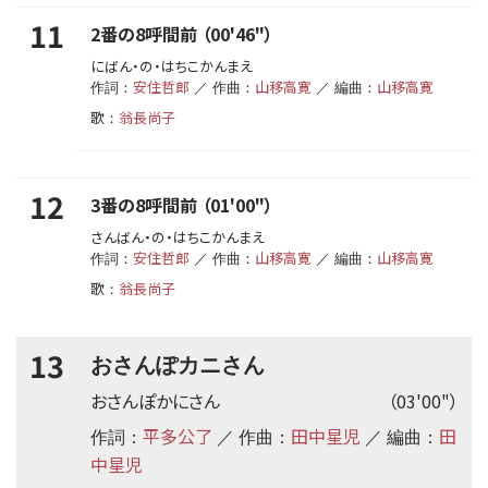
11
2番の8呼間前 （00'46"）
にばん・の・はちこかんまえ
安住哲郎
山移高寛
山移高寛
作詞：
／ 作曲：
／ 編曲：
歌
翁長尚子
：
12
3番の8呼間前 （01'00"）
さんばん・の・はちこかんまえ
安住哲郎
山移高寛
山移高寛
作詞：
／ 作曲：
／ 編曲：
歌
翁長尚子
：
13
おさんぽカニさん
おさんぽかにさん
（03'00"）
平多公了
田中星児
田
作詞：
／ 作曲：
／ 編曲：
中星児