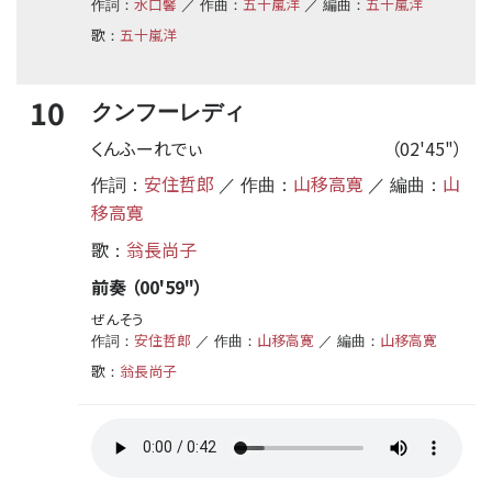
水口馨
五十嵐洋
五十嵐洋
作詞：
／ 作曲：
／ 編曲：
歌
五十嵐洋
：
10
クンフーレディ
くんふーれでぃ
（02'45"）
安住哲郎
山移高寛
山
作詞：
／ 作曲：
／ 編曲：
移高寛
歌
翁長尚子
：
前奏 （00'59"）
ぜんそう
安住哲郎
山移高寛
山移高寛
作詞：
／ 作曲：
／ 編曲：
歌
翁長尚子
：