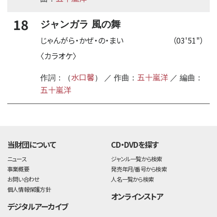
18
ジャンガラ 風の舞
じゃんがら・かぜ・の・まい
（03'51"）
〈カラオケ〉
水口馨
五十嵐洋
作詞：（
） ／ 作曲：
／ 編曲：
五十嵐洋
time:0.49 s
・
当財団について
CD・DVDを探す
ニュース
ジャンル一覧から検索
事業概要
発売年月/番号から検索
お問い合わせ
人名一覧から検索
個人情報保護方針
オンラインストア
デジタルアーカイブ