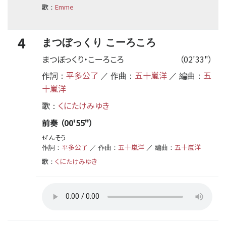
歌
Emme
：
4
まつぼっくり こーろころ
まつぼっくり・こーろころ
（02'33"）
平多公了
五十嵐洋
五
作詞：
／ 作曲：
／ 編曲：
十嵐洋
歌
くにたけみゆき
：
前奏 （00'55"）
ぜんそう
平多公了
五十嵐洋
五十嵐洋
作詞：
／ 作曲：
／ 編曲：
歌
くにたけみゆき
：