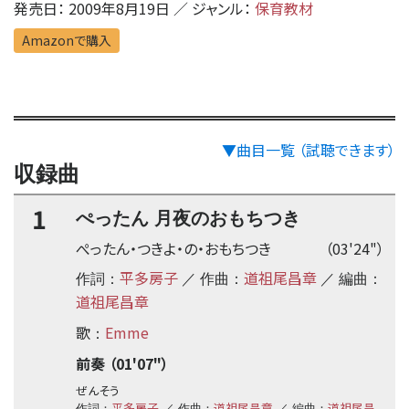
発売日： 2009年8月19日 ／ ジャンル：
保育教材
Amazonで購入
▼曲目一覧 （試聴できます）
収録曲
1
ぺったん 月夜のおもちつき
ぺったん・つきよ・の・おもちつき
（03'24"）
平多房子
道祖尾昌章
作詞：
／ 作曲：
／ 編曲：
道祖尾昌章
歌
Emme
：
前奏 （01'07"）
ぜんそう
平多房子
道祖尾昌章
道祖尾昌
作詞：
／ 作曲：
／ 編曲：