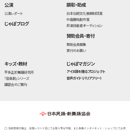
公演
顕彰・助成
公演レポート
日本伝統文化振興財団賞
中島勝祐創作賞
じゃぽブログ
邦楽技能者オーディション
賛助会員・寄付
賛助会員募集
寄付のお願い
キッズ・教材
じゃぽマガジン
アイヌ語を贈るプロジェクト
平多正於舞踊研究所
音声ガイド（バリアフリー）
「音楽劇」シリーズ
講習会のご案内
◯ 当財団発行物は、全国レコード店にてお取り寄せ可能、また各種インターネット・ショップにてお求