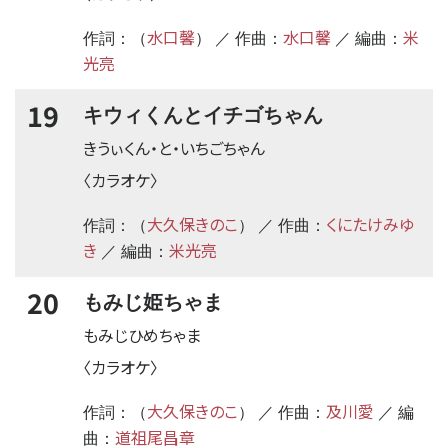
水口馨
水口馨
米
作詞：（
） ／ 作曲：
／ 編曲：
光亮
19
キウィくんとイチゴちゃん
きうぃくん・と・いちごちゃん
〈カラオケ〉
大久保きのこ
くにたけみゆ
作詞：（
） ／ 作曲：
き
米光亮
／ 編曲：
20
もみじ姫ちゃま
もみじひめちゃま
〈カラオケ〉
大久保きのこ
及川愛
作詞：（
） ／ 作曲：
／ 編
道祖尾昌章
曲：