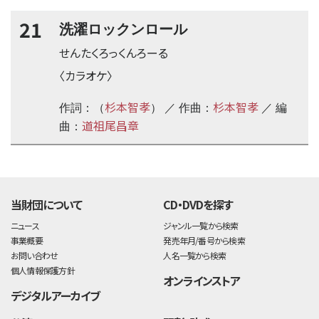
21
洗濯ロックンロール
せんたくろっくんろーる
〈カラオケ〉
杉本智孝
杉本智孝
作詞：（
） ／ 作曲：
／ 編
道祖尾昌章
曲：
time:0.4 s
・
当財団について
CD・DVDを探す
ニュース
ジャンル一覧から検索
事業概要
発売年月/番号から検索
お問い合わせ
人名一覧から検索
個人情報保護方針
オンラインストア
デジタルアーカイブ