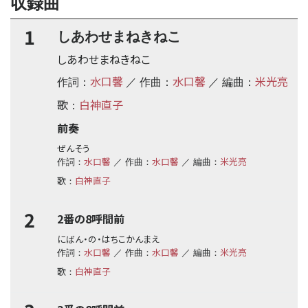
収録曲
1
しあわせまねきねこ
しあわせまねきねこ
水口馨
水口馨
米光亮
作詞：
／ 作曲：
／ 編曲：
歌
白神直子
：
前奏
ぜんそう
水口馨
水口馨
米光亮
作詞：
／ 作曲：
／ 編曲：
歌
白神直子
：
2
2番の8呼間前
にばん・の・はちこかんまえ
水口馨
水口馨
米光亮
作詞：
／ 作曲：
／ 編曲：
歌
白神直子
：