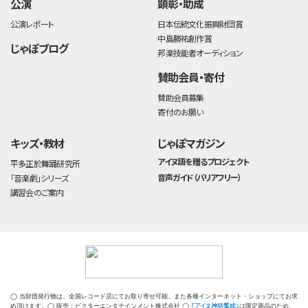
公演
顕彰・助成
公演レポート
日本伝統文化振興財団賞
中島勝祐創作賞
じゃぽブログ
邦楽技能者オーディション
賛助会員・寄付
賛助会員募集
寄付のお願い
キッズ・教材
じゃぽマガジン
アイヌ語を贈るプロジェクト
平多正於舞踊研究所
音声ガイド（バリアフリー）
「音楽劇」シリーズ
講習会のご案内
◯ 当財団発行物は、全国レコード店にてお取り寄せ可能、また各種インターネット・ショップにてお求
『アイヌ神話集成』
め頂けます。◯ 販売：ビクターエンタテインメント株式会社 ◯
は限定商品のため、