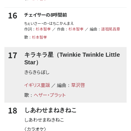
16
チェイサーの8呼間前
ちぇいさー・の・はちこかんまえ
杉本智孝
杉本智孝
道祖尾昌章
作詞：
／ 作曲：
／ 編曲：
歌
杉本智孝
：
17
キラキラ星（Twinkie Twinkle Little
Star）
きらきらぼし
イギリス童謡
草沢啓
／ 編曲：
歌
ヘザー・プラット
：
18
しあわせまねきねこ
しあわせまねきねこ
〈カラオケ〉