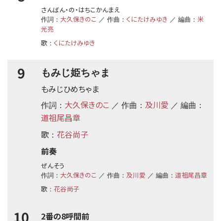
さんばん・の・はちこかんまえ
大久保きのこ
くにたけみゆき
米
作詞：
／ 作曲：
／ 編曲：
光亮
歌
くにたけみゆき
：
9
もみじ姫ちゃま
もみじひめちゃま
大久保きのこ
及川愛
作詞：
／ 作曲：
／ 編曲：
道祖尾昌章
歌
花谷尚子
：
前奏
ぜんそう
大久保きのこ
及川愛
道祖尾昌章
作詞：
／ 作曲：
／ 編曲：
歌
花谷尚子
：
10
2番の8呼間前