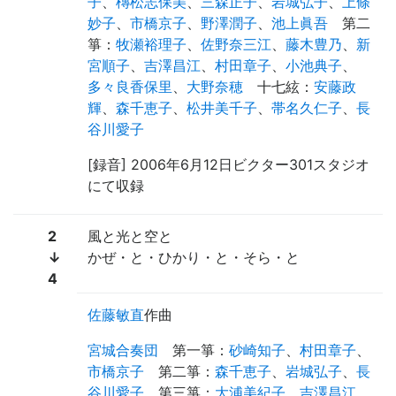
子
、
槫松志保美
、
三森正子
、
岩城弘子
、
上條
妙子
、
市橋京子
、
野澤潤子
、
池上眞吾
第二
箏
：
牧瀬裕理子
、
佐野奈三江
、
藤木豊乃
、
新
宮順子
、
吉澤昌江
、
村田章子
、
小池典子
、
多々良香保里
、
大野奈穂
十七絃
：
安藤政
輝
、
森千恵子
、
松井美千子
、
帯名久仁子
、
長
谷川愛子
[録音] 2006年6月12日ビクター301スタジオ
にて収録
2
風と光と空と
↓
かぜ・と・ひかり・と・そら・と
4
佐藤敏直
作曲
宮城合奏団
第一箏
：
砂崎知子
、
村田章子
、
市橋京子
第二箏
：
森千恵子
、
岩城弘子
、
長
谷川愛子
第三箏
：
大浦美紀子
、
吉澤昌江
、