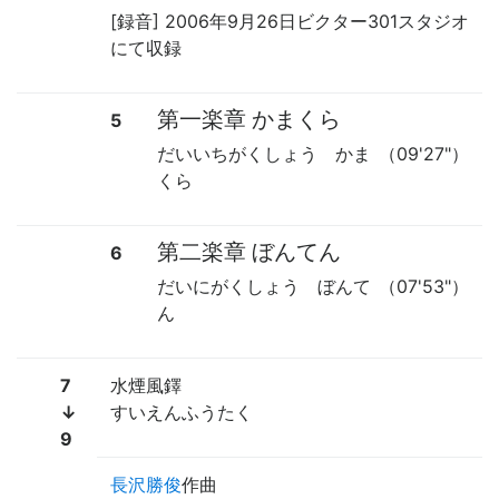
[録音] 2006年9月26日ビクター301スタジオ
にて収録
第一楽章 かまくら
5
だいいちがくしょう かま
（09'27"）
くら
第二楽章 ぼんてん
6
だいにがくしょう ぼんて
（07'53"）
ん
7
水煙風鐸
↓
すいえんふうたく
9
長沢勝俊
作曲