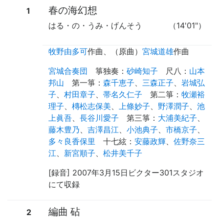
春の海幻想
1
はる・の・うみ・げんそう
（14'01"）
牧野由多可
作曲
、（
原曲
）
宮城道雄
作曲
宮城合奏団
箏独奏
：
砂崎知子
尺八
：
山本
邦山
第一箏
：
森千恵子
、
三森正子
、
岩城弘
子
、
村田章子
、
帯名久仁子
第二箏
：
牧瀬裕
理子
、
槫松志保美
、
上條妙子
、
野澤潤子
、
池
上眞吾
、
長谷川愛子
第三箏
：
大浦美紀子
、
藤木豊乃
、
吉澤昌江
、
小池典子
、
市橋京子
、
多々良香保里
十七絃
：
安藤政輝
、
佐野奈三
江
、
新宮順子
、
松井美千子
[録音] 2007年3月15日ビクター301スタジオ
にて収録
編曲 砧
2