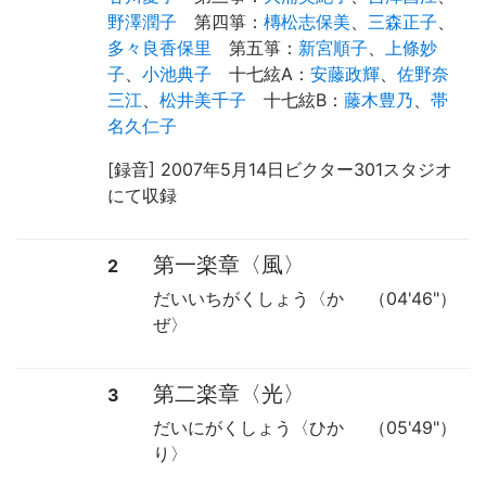
野澤潤子
第四箏
：
槫松志保美
、
三森正子
、
多々良香保里
第五箏
：
新宮順子
、
上條妙
子
、
小池典子
十七絃A
：
安藤政輝
、
佐野奈
三江
、
松井美千子
十七絃B
：
藤木豊乃
、
帯
名久仁子
[録音] 2007年5月14日ビクター301スタジオ
にて収録
第一楽章〈風〉
2
だいいちがくしょう〈か
（04'46"）
ぜ〉
第二楽章〈光〉
3
だいにがくしょう〈ひか
（05'49"）
り〉