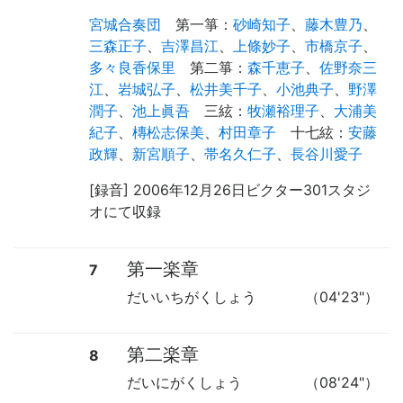
宮城合奏団
第一箏
：
砂崎知子
、
藤木豊乃
、
三森正子
、
吉澤昌江
、
上條妙子
、
市橋京子
、
多々良香保里
第二箏
：
森千恵子
、
佐野奈三
江
、
岩城弘子
、
松井美千子
、
小池典子
、
野澤
潤子
、
池上眞吾
三絃
：
牧瀬裕理子
、
大浦美
紀子
、
槫松志保美
、
村田章子
十七絃
：
安藤
政輝
、
新宮順子
、
帯名久仁子
、
長谷川愛子
[録音] 2006年12月26日ビクター301スタジ
オにて収録
第一楽章
7
だいいちがくしょう
（04'23"）
第二楽章
8
だいにがくしょう
（08'24"）