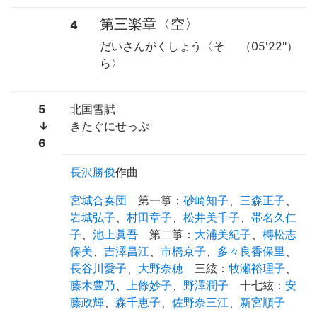
第三楽章〈空〉
4
だいさんがくしょう〈そ
（05'22"）
ら〉
5
北国雪賦
↓
きたぐにせっぷ
6
長沢勝俊
作曲
宮城合奏団
第一箏
：
砂崎知子
、
三森正子
、
岩城弘子
、
村田章子
、
松井美千子
、
帯名久仁
子
、
池上眞吾
第二箏
：
大浦美紀子
、
槫松志
保美
、
吉澤昌江
、
市橋京子
、
多々良香保里
、
長谷川愛子
、
大野奈穂
三絃
：
牧瀬裕理子
、
藤木豊乃
、
上條妙子
、
野澤潤子
十七絃
：
安
藤政輝
、
森千恵子
、
佐野奈三江
、
新宮順子