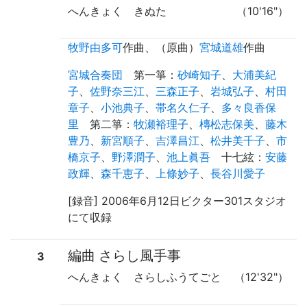
へんきょく きぬた
（10'16"）
牧野由多可
作曲
、（
原曲
）
宮城道雄
作曲
宮城合奏団
第一箏
：
砂崎知子
、
大浦美紀
子
、
佐野奈三江
、
三森正子
、
岩城弘子
、
村田
章子
、
小池典子
、
帯名久仁子
、
多々良香保
里
第二箏
：
牧瀬裕理子
、
槫松志保美
、
藤木
豊乃
、
新宮順子
、
吉澤昌江
、
松井美千子
、
市
橋京子
、
野澤潤子
、
池上眞吾
十七絃
：
安藤
政輝
、
森千恵子
、
上條妙子
、
長谷川愛子
[録音] 2006年6月12日ビクター301スタジオ
にて収録
編曲 さらし風手事
3
へんきょく さらしふうてごと
（12'32"）