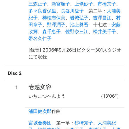
三森正子
、
新宮順子
、
上條妙子
、
市橋京子
、
多々良香保里
、
長谷川愛子
第二箏
：
大浦美
紀子
、
槫松志保美
、
岩城弘子
、
吉澤昌江
、
村
田章子
、
野澤潤子
、
池上眞吾
十七絃
：
安藤
政輝
、
森千恵子
、
佐野奈三江
、
松井美千子
、
帯名久仁子
[録音] 2006年9月26日ビクター301スタジオ
にて収録
Disc 2
壱越変容
1
いちこつへんよう
（13'06"）
浦田健次郎
作曲
宮城合奏団
第一箏
：
砂崎知子
、
大浦美紀