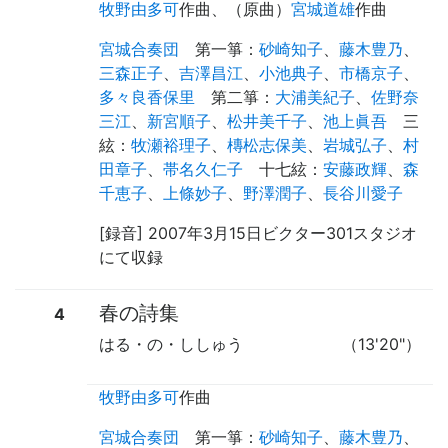
牧野由多可
作曲
、（
原曲
）
宮城道雄
作曲
宮城合奏団
第一箏
：
砂崎知子
、
藤木豊乃
、
三森正子
、
吉澤昌江
、
小池典子
、
市橋京子
、
多々良香保里
第二箏
：
大浦美紀子
、
佐野奈
三江
、
新宮順子
、
松井美千子
、
池上眞吾
三
絃
：
牧瀬裕理子
、
槫松志保美
、
岩城弘子
、
村
田章子
、
帯名久仁子
十七絃
：
安藤政輝
、
森
千恵子
、
上條妙子
、
野澤潤子
、
長谷川愛子
[録音] 2007年3月15日ビクター301スタジオ
にて収録
春の詩集
4
はる・の・ししゅう
（13'20"）
牧野由多可
作曲
宮城合奏団
第一箏
：
砂崎知子
、
藤木豊乃
、