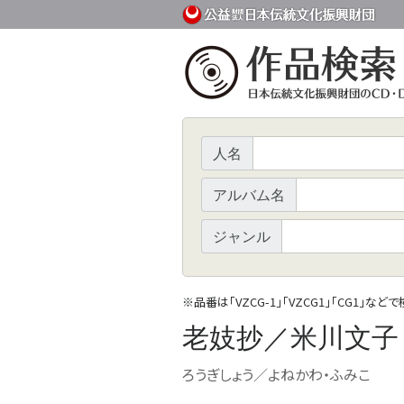
人名
アルバム名
ジャンル
※
品番は「VZCG-1」「VZCG1」「CG1」など
老妓抄／米川文子
ろうぎしょう／よねかわ・ふみこ