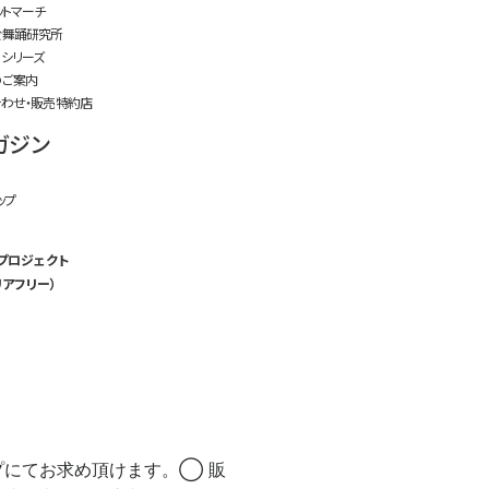
ットマーチ
於舞踊研究所
」シリーズ
のご案内
わせ・販売特約店
ガジン
ップ
プロジェクト
アフリー）
プにてお求め頂けます。◯ 販