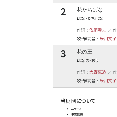
2
花たちばな
はな・たちばな
佐藤春夫
作詞：
／ 
歌・箏高音
米川文子
：
3
花の王
はなの・おう
大野恵造
作詞：
／ 
歌・箏高音
米川文子
：
当財団について
ニュース
事業概要