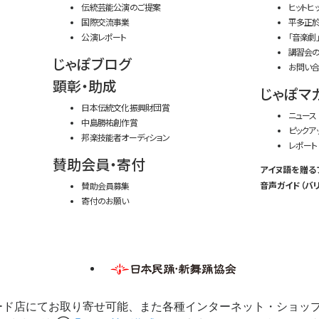
伝統芸能公演のご提案
ヒットヒ
国際交流事業
平多正
公演レポート
「音楽劇
講習会
じゃぽブログ
お問い合
顕彰・助成
じゃぽマ
日本伝統文化振興財団賞
ニュース
中島勝祐創作賞
ピックア
邦楽技能者オーディション
レポート
賛助会員・寄付
アイヌ語を贈る
音声ガイド（バリ
賛助会員募集
寄付のお願い
ード店にてお取り寄せ可能、また各種インターネット・ショッ