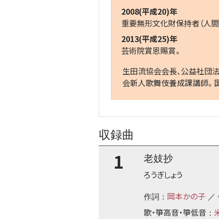
2008(平成20)年
重要無形文化財保持者（人間
2013(平成25)年
芸術院賞恩賜賞。
生田流協会会長、公益社団法
会新人歌舞伎養成課講師。 
収録曲
1
老妓抄
ろうぎしょう
岡本かの子
作詞：
／
歌・箏高音・箏低音
：