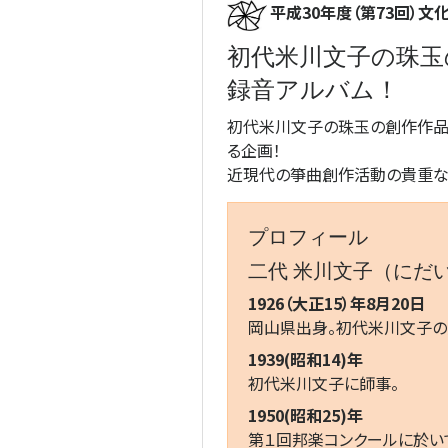
平成30年度（第73回）
初代米川文子の珠玉
録音アルバム！
初代米川文子の珠玉の創作作品
る企画！
近現代の箏曲創作活動の貴重な
プロフィール
二代 米川文子（にだい
1926（大正15）年8月20日
岡山県出身。初代米川文子の
1939(昭和14)年
初代米川文子に師事。
1950(昭和25)年
第１回邦楽コンクールに於い