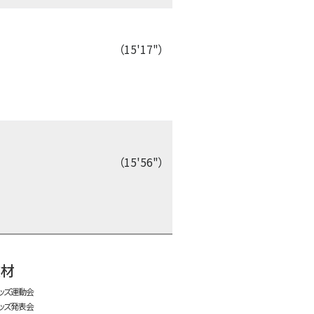
（15'17"）
（15'56"）
time:0.43 s
・
教材
ッズ運動会
ッズ発表会