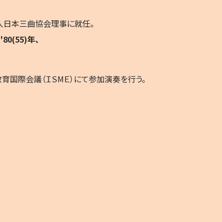
法人日本三曲協会理事に就任。
'80(55)年、
育国際会議（ＩＳМＥ）にて参加演奏を行う。