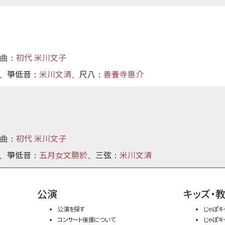
初代 米川文子
作曲：
箏低音
米川文清
尺八
善養寺惠介
、
：
、
：
初代 米川文子
作曲：
箏低音
五月女文勝於
三弦
米川文清
、
：
、
：
公演
キッズ・
公演を探す
じゃぽキ
コンサート後援について
じゃぽキ