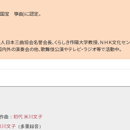
国宝 箏曲)に認定。
人日本三曲協会名誉会長、くらしき作陽大学教授、ＮＨＫ文化セ
国内外の演奏会の他、歌舞伎公演やテレビ・ラジオ等で活動中。
初代 米川文子
 作曲：
米川文子
（多重録音）