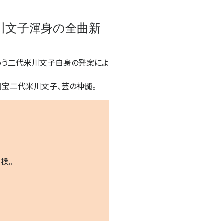
川文子渾身の全曲新
いう二代米川文子自身の発案によ
宝二代米川文子、芸の神髄。
操。