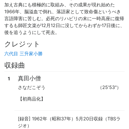
加え古典にも積極的に取組み、その成果が現れ始めた
1966年、脳溢血で倒れ、落語家として致命傷というべき
言語障害に苦しむ。必死のリハビリの末に一時高座に復帰
するも師匠文楽が12月12日に没してからわずか17日後に、
後を追うようにして死去。
クレジット
六代目 三升家小勝
収録曲
真田小僧
1
さなだこぞう
（25'53"）
【初商品化】
[録音] 1962年（昭和37年）5月20日収録（TBSラ
ジオ）