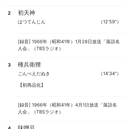
初天神
2
はつてんじん
（12'59"）
[録音] 1966年（昭和41年）1月28日放送「落語名
人会」（TBSラジオ）
権兵衛狸
3
ごんべえだぬき
（14'34"）
【初商品化】
[録音] 1966年（昭和41年）4月1日放送「落語名
人会」（TBSラジオ）
味噌豆
4