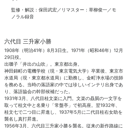
監修・解説：保田武宏／リマスター：草柳俊一／モ
ノラル録音
六代目 三升家小勝
1908年（明治41年）8月3日生。1971年（昭和46年）12月
29日歿。
出囃子「井出の山吹」。東京都出身。
神田錦町の電機学校（現・東京電気大学）卒業後、東京市
水道局（現・東京都水道局）に勤務し、金町浄水場の技師
を務める。当時の落語家の中では珍しいインテリ出身であ
り、落語協会の幹部候補だった。
1931年3月、八代目桂文楽に入門。文楽の贔屓の一文字を
取って桂文中と名乗り「常盤亭」で初高座。翌1932年、
桂文七で二つ目に昇進し、1937年5月に二代目桂右女助を
襲名し真打昇進。
1956年3月、六代目三升家小勝を襲名。従来の新作路線に