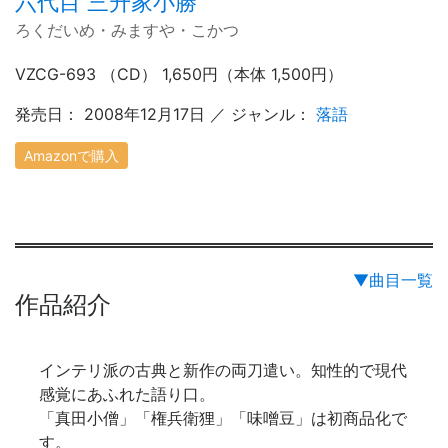
六代目 三升家小勝
ろくだいめ・みますや・こかつ
VZCG-693 （CD） 1,650円（本体 1,500円）
発売日： 2008年12月17日 ／ ジャンル：
落語
Amazonで購入
▼曲目一覧
作品紹介
インテリ派の古典と新作の両刀遣い。知性的で現代
感覚にあふれた語り口。
「真田小僧」「権兵衛狸」「味噌豆」は初商品化で
す。