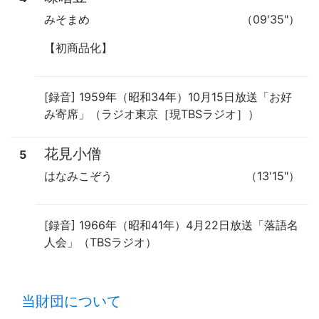
みそまめ
（09'35"）
【初商品化】
[録音] 1959年（昭和34年）10月15日放送「お好
み寄席」（ラジオ東京［現TBSラジオ］）
花見小僧
5
はなみこぞう
（13'15"）
[録音] 1966年（昭和41年）4月22日放送「落語名
人会」（TBSラジオ）
time:0.4 s
・
当財団について