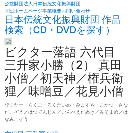
公益財団法人日本伝統文化振興財団
財団ホームページ
事業概要
お問い合わせ
日本伝統文化振興財団 作品
検索（CD・DVDを探す）
ビクター落語 六代目
三升家小勝（2） 真田
小僧／初天神／権兵衛
狸／味噌豆／花見小僧
びくたー・らくご・ろくだいめ・みますや・こかつ さな
だこぞう／はつてんじん／ごんべえだぬき／みそまめ／は
なみこぞう