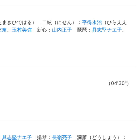
たまきひではる
）
二絃（にせん）
：
平得永治
（
ひらええ
京奈
、
玉村美弥
新心
：
山内正子
琵琶
：
具志堅ナエ子
、
（04'30"）
：
具志堅ナエ子
揚琴
：
長嶺亮子
洞簫（どうしょう）
：