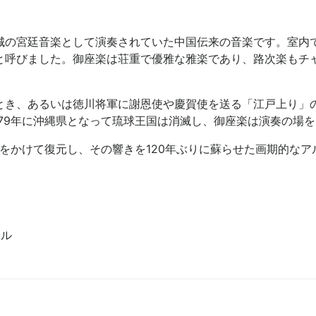
城の宮廷音楽として演奏されていた中国伝来の音楽です。室内
と呼びました。御座楽は荘重で優雅な雅楽であり、路次楽もチ
とき、あるいは徳川将軍に謝恩使や慶賀使を送る「江戸上り」の
1879年に沖縄県となって琉球王国は消滅し、御座楽は演奏の場
をかけて復元し、その響きを120年ぶりに蘇らせた画期的なア
ール