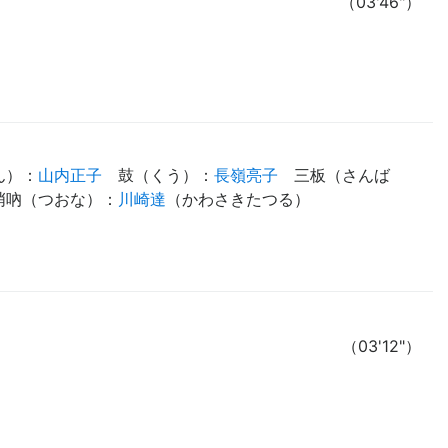
（03'46"）
ん）
：
山内正子
鼓（くう）
：
長嶺亮子
三板（さんば
哨吶（つおな）
：
川崎達
（
かわさきたつる
）
（03'12"）