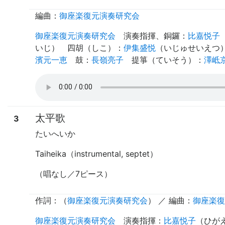
編曲：
御座楽復元演奏研究会
御座楽復元演奏研究会
演奏指揮
、
銅鑼
：
比嘉悦子
いじ
）
四胡（しこ）
：
伊集盛悦
（
いじゅせいえつ
濱元一恵
鼓
：
長嶺亮子
提箏（ていそう）
：
澤岻
太平歌
3
たいへいか
Taiheika（instrumental, septet）
（唱なし／7ピース）
作詞：（
御座楽復元演奏研究会
） ／ 編曲：
御座楽復
御座楽復元演奏研究会
演奏指揮
：
比嘉悦子
（
ひが