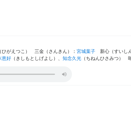
（
ひがえつこ
）
三金（さんきん）
：
宮城葉子
新心（すいし
本恵好
（
きしもとしげよし
）、
知念久光
（
ちねんひさみつ
）