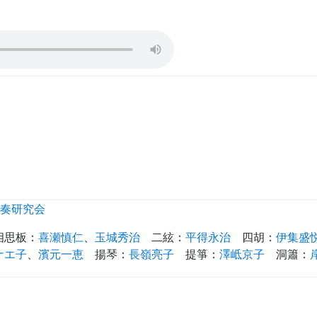
奏研究会
相思板
：
喜瀬慎仁
、
玉城秀治
二絃
：
平得永治
四胡
：
伊集盛
ナエ子
、
濱元一恵
揚琴
：
長嶺亮子
提箏
：
澤岻京子
洞簫
：