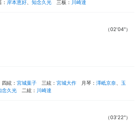
笛
：
岸本恵好
、
知念久光
三板
：
川崎達
（02'04"）
四絃
：
宮城葉子
三絃
：
宮城大作
月琴
：
澤岻京奈
、
玉
知念久光
二絃
：
川崎達
（03'22"）