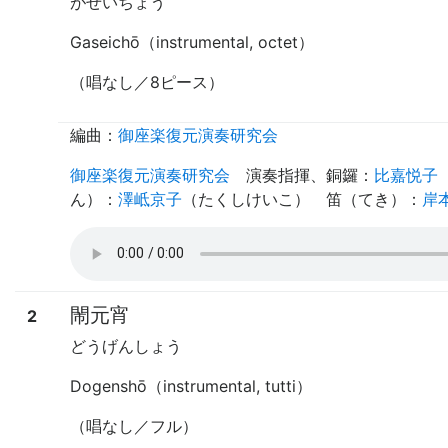
がせいちょう
Gaseichō（instrumental, octet）
（唱なし／8ピース）
編曲：
御座楽復元演奏研究会
御座楽復元演奏研究会
演奏指揮
、
銅鑼
：
比嘉悦子
ん）
：
澤岻京子
（
たくしけいこ
）
笛（てき）
：
岸
閙元宵
2
どうげんしょう
Dogenshō（instrumental, tutti）
（唱なし／フル）