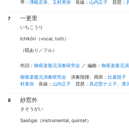
琴
：
澤岻京奈
、
玉村美弥
長線
：
山内正子
琵琶
：
一更里
7
いちこうり
Ichikōri（vocal, tutti）
（唱あり／フル）
作詞：
御座楽復元演奏研究会
／ 編曲：
御座楽復元演
御座楽復元演奏研究会
演奏指揮
、
両班
：
比嘉悦子
村美弥
長線
：
山内正子
琵琶
：
具志堅ナエ子
、
濱
紗窓外
8
さそうがい
Sasōgai（instrumental, quintet）