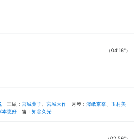
（04'18"）
悦
三絃
：
宮城葉子
、
宮城大作
月琴
：
澤岻京奈
、
玉村美
岸本恵好
笛
：
知念久光
（02'59"）