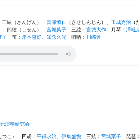
三絃（さんげん）
：
喜瀬慎仁
（
きせしんじん
）、
玉城秀治
（
）
四絃（しせん）
：
宮城葉子
三絃
：
宮城大作
月琴
：
澤岻
京子
笛
：
岸本恵好
、
知念久光
哨吶
：
川崎達
元演奏研究会
えつこ
）
四胡
：
平得永治
、
伊集盛悦
三絃
：
宮城葉子
琵琶