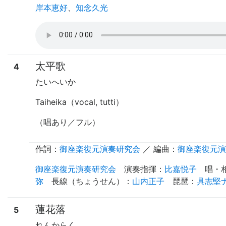
岸本恵好
、
知念久光
太平歌
4
たいへいか
Taiheika（vocal, tutti）
（唱あり／フル）
作詞：
御座楽復元演奏研究会
／ 編曲：
御座楽復元演
御座楽復元演奏研究会
演奏指揮
：
比嘉悦子
唱・
弥
長線（ちょうせん）
：
山内正子
琵琶
：
具志堅
蓮花落
5
れんからく