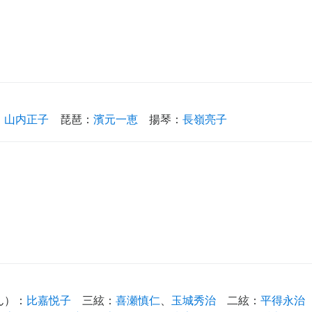
：
山内正子
琵琶
：
濱元一恵
揚琴
：
長嶺亮子
ん）
：
比嘉悦子
三絃
：
喜瀬慎仁
、
玉城秀治
二絃
：
平得永治