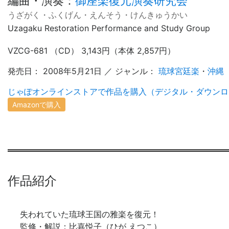
編曲・演奏
：
御座楽復元演奏研究会
うざがく・ふくげん・えんそう・けんきゅうかい
Uzagaku Restoration Performance and Study Group
VZCG-681 （CD） 3,143円（本体 2,857円）
発売日： 2008年5月21日 ／ ジャンル：
琉球宮廷楽
・
沖縄
じゃぽオンラインストアで作品を購入（デジタル・ダウンロ
Amazonで購入
作品紹介
失われていた琉球王国の雅楽を復元！
監修・解説：比嘉悦子（ひが えつこ）