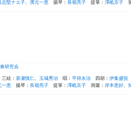
具志堅ナエ子
、
濱元一恵
揚琴
：
長嶺亮子
提箏
：
澤岻京子
奏研究会
三絃
：
喜瀬慎仁
、
玉城秀治
唱
：
平得永治
四胡
：
伊集盛悦
元一恵
揚琴
：
長嶺亮子
提箏
：
澤岻京子
洞簫
：
岸本恵好
、