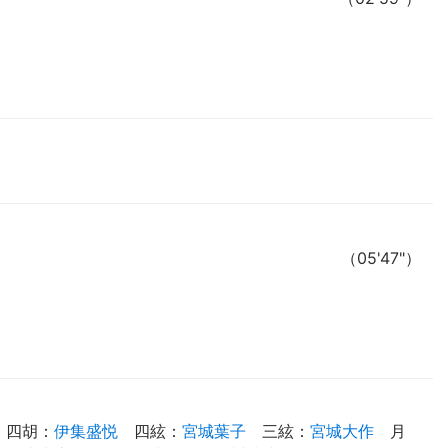
（05'47"）
四胡
：
伊集盛悦
四絃
：
宮城葉子
三絃
：
宮城大作
月