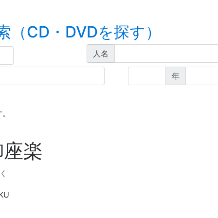
索（CD・DVDを探す）
人名
年
す。
御座楽
く
AKU