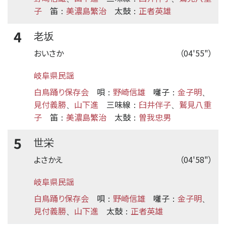
子
笛
美濃島繁治
太鼓
正者英雄
：
：
4
老坂
おいさか
（04'55"）
岐阜県民謡
白鳥踊り保存会
唄
野崎信雄
囃子
金子明
：
：
、
見付義勝
山下進
三味線
臼井伴子
鷲見八重
、
：
、
子
笛
美濃島繁治
太鼓
曽我忠男
：
：
5
世栄
よさかえ
（04'58"）
岐阜県民謡
白鳥踊り保存会
唄
野崎信雄
囃子
金子明
：
：
、
見付義勝
山下進
太鼓
正者英雄
、
：