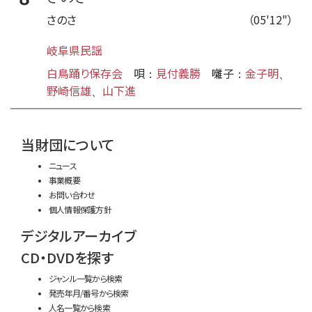
さのさ
（05'12"）
岐阜県民謡
白鳥踊り保存会
唄
見付義勝
囃子
金子明
：
：
、
野崎信雄
山下進
、
time:0.41 s
・
当財団について
ニュース
事業概要
お問い合わせ
個人情報保護方針
デジタルアーカイブ
CD・DVDを探す
ジャンル一覧から検索
発売年月/番号から検索
人名一覧から検索