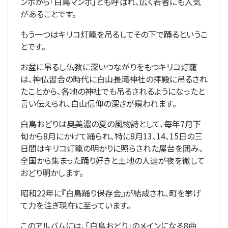
ンポから「白鳥マンボ」とも呼ばれ、広く若者にも人気
があることです。
もう一つはキリコ灯籠を吊るしてその下で踊るというこ
とです。
お盆に吊るし仏教に深いつながりをもつキリコ灯籠
は、神仏習合の時代に白山長滝神社の拝殿に吊るされ
たことから、各地の神社でも吊るされるようになったと
言い伝えられ、白山信仰の深さが窺われます。
白鳥おどりは奥美濃の夏の風物詩として、毎年7月下
旬から8月にかけて踊られ、特に8月13、14、15日の三
日間はキリコ灯籠の明かりに照らされた屋台を囲み、
全国から集まった踊り好きと土地の人達が夜を徹して
おどり明かします。
昭和22年に『白鳥踊り保存会』が結成され、町を挙げ
て力を注ぎ現在に至っています。
このアルバムには、「白鳥おどり」のメインになる8曲