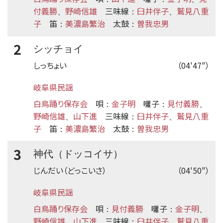
付義勝
野崎信雄
三味線
臼井伴子
鷲見八重
、
：
、
子
笛
美濃島繁治
太鼓
曽我忠男
：
：
2
シッチョイ
しっちょい
（04'47"）
岐阜県民謡
白鳥踊り保存会
唄
金子明
囃子
見付義勝
：
：
、
野崎信雄
山下進
三味線
臼井伴子
鷲見八重
、
：
、
子
笛
美濃島繁治
太鼓
曽我忠男
：
：
3
神代（ドッコイサ）
じんだい（どっこいさ）
（04'50"）
岐阜県民謡
白鳥踊り保存会
唄
見付義勝
囃子
金子明
：
：
、
野崎信雄
山下進
三味線
臼井伴子
鷲見八重
、
：
、