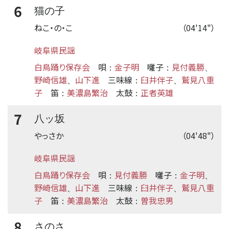
6
猫の子
ねこ・の・こ
（04'14"）
岐阜県民謡
白鳥踊り保存会
唄
金子明
囃子
見付義勝
：
：
、
野崎信雄
山下進
三味線
臼井伴子
鷲見八重
、
：
、
子
笛
美濃島繁治
太鼓
正者英雄
：
：
7
八ッ坂
やっさか
（04'48"）
岐阜県民謡
白鳥踊り保存会
唄
見付義勝
囃子
金子明
：
：
、
野崎信雄
山下進
三味線
臼井伴子
鷲見八重
、
：
、
子
笛
美濃島繁治
太鼓
曽我忠男
：
：
8
さのさ