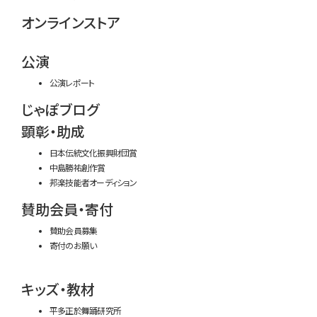
オンラインストア
公演
公演レポート
じゃぽブログ
顕彰・助成
日本伝統文化振興財団賞
中島勝祐創作賞
邦楽技能者オーディション
賛助会員・寄付
賛助会員募集
寄付のお願い
キッズ・教材
平多正於舞踊研究所