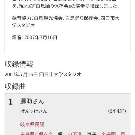
を、現地の『白鳥踊り保存会』の演奏で収録しました。
録音協力：白鳥観光協会、白鳥踊り保存会、四日市大
学スタジオ
録音：2007年7月16日
収録情報
2007年7月16日 四日市大学スタジオ
収録曲
1
源助さん
げんすけさん
（04'43"）
岐阜県民謡
白鳥踊り保存会
唄
山下進
囃子
金子明
見
：
：
、