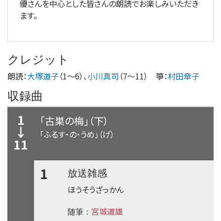
優さんを中心とした皆さんの朗読でお楽しみいただき
ます。
クレジット
朗読
：
大塚道子
（1
〜
6）、
小川真司
（7
〜
11）
箏
：
村田章子
収録曲
1
「古巣の梅」（下）
↓
「ふるす・の・うめ」（げ）
11
1
放送雑感
ほうそうざっかん
宮城道雄
随筆：