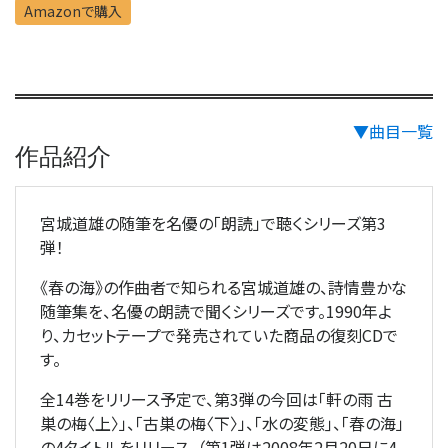
Amazonで購入
▼曲目一覧
作品紹介
宮城道雄の随筆を名優の「朗読」で聴くシリーズ第3
弾！
《春の海》の作曲者で知られる宮城道雄の、詩情豊かな
随筆集を、名優の朗読で聞くシリーズです。1990年よ
り、カセットテープで発売されていた商品の復刻CDで
す。
全14巻をリリース予定で、第3弾の今回は「軒の雨 古
巣の梅〈上〉」、「古巣の梅〈下〉」、｢水の変態｣、「春の海」
の4タイトルをリリース。（第1弾は2008年2月20日に4