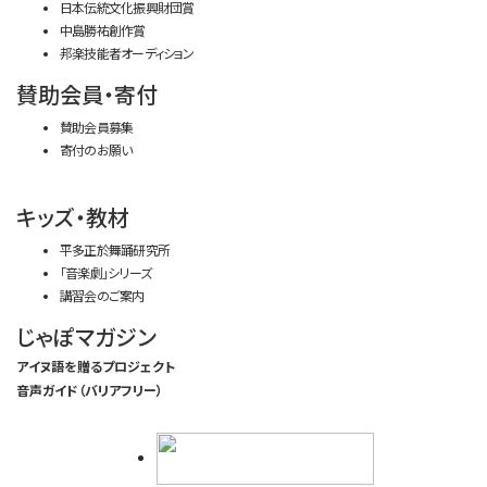
日本伝統文化振興財団賞
中島勝祐創作賞
邦楽技能者オーディション
賛助会員・寄付
賛助会員募集
寄付のお願い
キッズ・教材
平多正於舞踊研究所
「音楽劇」シリーズ
講習会のご案内
じゃぽマガジン
アイヌ語を贈るプロジェクト
音声ガイド（バリアフリー）