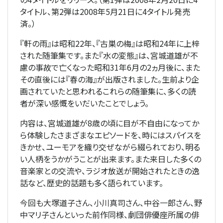
タイトル、第2弾は2008年5月21日に4タイトル発売
済。）
『軒の雨』は昭和22年、『古巣の梅』は昭和24年に上梓
された随筆集です。また『水の変態』は、宮城道雄が不
慮の事故で亡くなった昭和31年6月の2ヵ月後に、また
その直後には『春の海』が出版されました。生前より企
画されていたと思われるこれらの随筆集に、多くの読
者が深い感慨をいだいたことでしょう。
内容は、宮城道雄が8歳の頃に目が不自由になってか
ら体験したさまざまなエピソードを、時にはスパイスを
きかせ、ユーモアを織り交ぜながら綴られており、明る
い人柄をうかがうことが出来ます。また来日した多くの
音楽家との交流や、ラジオ放送が開始されたときの逸
話など、歴史的話題も多く語られています。
今回も大塚道子さん、小川真司さん、中谷一郎さん、野
中マリ子さんといった前作同様、劇団俳優座所属の俳