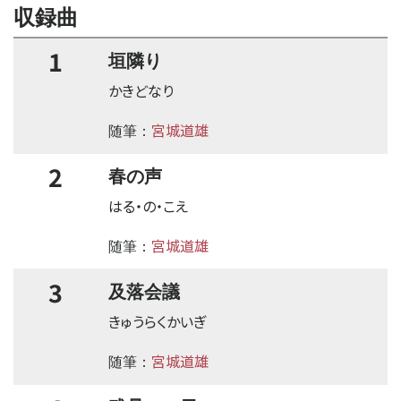
収録曲
1
垣隣り
かきどなり
宮城道雄
随筆：
2
春の声
はる・の・こえ
宮城道雄
随筆：
3
及落会議
きゅうらくかいぎ
宮城道雄
随筆：