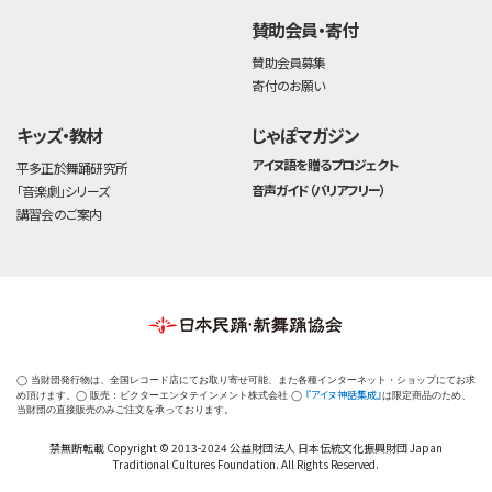
賛助会員・寄付
賛助会員募集
寄付のお願い
キッズ・教材
じゃぽマガジン
アイヌ語を贈るプロジェクト
平多正於舞踊研究所
音声ガイド（バリアフリー）
「音楽劇」シリーズ
講習会のご案内
◯ 当財団発行物は、全国レコード店にてお取り寄せ可能、また各種インターネット・ショップにてお求
『アイヌ神話集成』
め頂けます。◯ 販売：ビクターエンタテインメント株式会社 ◯
は限定商品のため、
当財団の直接販売のみご注文を承っております。
禁無断転載 Copyright © 2013-2024 公益財団法人 日本伝統文化振興財団 Japan
Traditional Cultures Foundation. All Rights Reserved.