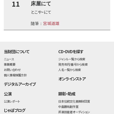
11
床屋にて
とこや・にて
宮城道雄
随筆：
time:0.44 s
・
当財団について
CD・DVDを探す
ニュース
ジャンル一覧から検索
事業概要
発売年月/番号から検索
お問い合わせ
人名一覧から検索
個人情報保護方針
オンラインストア
デジタルアーカイブ
公演
顕彰・助成
公演レポート
日本伝統文化振興財団賞
中島勝祐創作賞
じゃぽブログ
邦楽技能者オーディション