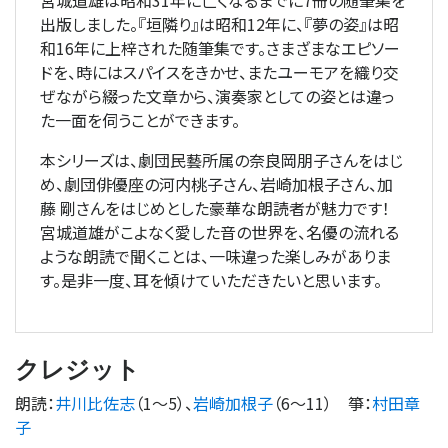
宮城道雄は昭和31年に亡くなるまでに7冊の随筆集を
出版しました。『垣隣り』は昭和12年に、『夢の姿』は昭
和16年に上梓された随筆集です。さまざまなエピソー
ドを、時にはスパイスをきかせ、またユーモアを織り交
ぜながら綴った文章から、演奏家としての姿とは違っ
た一面を伺うことができます。
本シリーズは、劇団民藝所属の奈良岡朋子さんをはじ
め、劇団俳優座の河内桃子さん、岩崎加根子さん、加
藤 剛さんをはじめとした豪華な朗読者が魅力です！
宮城道雄がこよなく愛した音の世界を、名優の流れる
ような朗読で聞くことは、一味違った楽しみがありま
す。是非一度、耳を傾けていただきたいと思います。
クレジット
朗読
：
井川比佐志
（1
〜
5）、
岩崎加根子
（6
〜
11）
箏
：
村田章
子