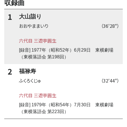
収録曲
1
大山詣り
おおやままいり
（36'28"）
六代目 三遊亭圓生
[録音] 1977年（昭和52年）6月29日 東横劇場
（東横落語会 第198回）
2
福禄寿
ふくろくじゅ
（32'44"）
六代目 三遊亭圓生
[録音] 1979年（昭和54年）7月30日 東横劇場
（東横落語会 第223回）
time:0.44 s
・